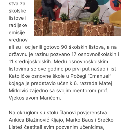
stva za
školske
listove i
radijske
emisije
vrednov
ali su i ocijenili gotovo 90 školskih listova, a na
državnu je razinu pozvano 17 osnovnoškolskih i
11 srednjoškolskih. Među osnovnoškolskim
listovima se ove godine po prvi put našao i list
Katoličke osnovne škole u Požegi “Emanuel”
kojega je predstavio učenik 6. razreda Matej
Mirković zajedno sa svojim mentorom prof.
Vjekoslavom Marićem.
Na okruglom su stolu članovi povjerenstva
Ankica Blažinović Kljajo, Marko Baus i Srećko
Listeš čestitali svim pozvanim učenicima,