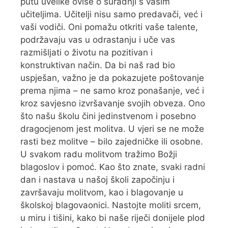
putu uvelike ovise o suradnji s vašim
učiteljima. Učitelji nisu samo predavači, već i
vaši vodiči. Oni pomažu otkriti vaše talente,
podržavaju vas u odrastanju i uče vas
razmišljati o životu na pozitivan i
konstruktivan način. Da bi naš rad bio
uspješan, važno je da pokazujete poštovanje
prema njima – ne samo kroz ponašanje, već i
kroz savjesno izvršavanje svojih obveza. Ono
što našu školu čini jedinstvenom i posebno
dragocjenom jest molitva. U vjeri se ne može
rasti bez molitve – bilo zajedničke ili osobne.
U svakom radu molitvom tražimo Božji
blagoslov i pomoć. Kao što znate, svaki radni
dan i nastava u našoj školi započinju i
završavaju molitvom, kao i blagovanje u
školskoj blagovaonici. Nastojte moliti srcem,
u miru i tišini, kako bi naše riječi donijele plod