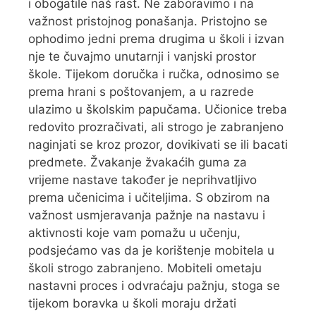
i obogatile naš rast. Ne zaboravimo i na
važnost pristojnog ponašanja. Pristojno se
ophodimo jedni prema drugima u školi i izvan
nje te čuvajmo unutarnji i vanjski prostor
škole. Tijekom doručka i ručka, odnosimo se
prema hrani s poštovanjem, a u razrede
ulazimo u školskim papučama. Učionice treba
redovito prozračivati, ali strogo je zabranjeno
naginjati se kroz prozor, dovikivati se ili bacati
predmete. Žvakanje žvakaćih guma za
vrijeme nastave također je neprihvatljivo
prema učenicima i učiteljima. S obzirom na
važnost usmjeravanja pažnje na nastavu i
aktivnosti koje vam pomažu u učenju,
podsjećamo vas da je korištenje mobitela u
školi strogo zabranjeno. Mobiteli ometaju
nastavni proces i odvraćaju pažnju, stoga se
tijekom boravka u školi moraju držati