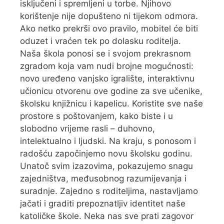
isključeni i spremljeni u torbe. Njihovo
korištenje nije dopušteno ni tijekom odmora.
Ako netko prekrši ovo pravilo, mobitel će biti
oduzet i vraćen tek po dolasku roditelja.
Naša škola ponosi se i svojom prekrasnom
zgradom koja vam nudi brojne mogućnosti:
novo uređeno vanjsko igralište, interaktivnu
učionicu otvorenu ove godine za sve učenike,
školsku knjižnicu i kapelicu. Koristite sve naše
prostore s poštovanjem, kako biste i u
slobodno vrijeme rasli – duhovno,
intelektualno i ljudski. Na kraju, s ponosom i
radošću započinjemo novu školsku godinu.
Unatoč svim izazovima, pokazujemo snagu
zajedništva, međusobnog razumijevanja i
suradnje. Zajedno s roditeljima, nastavljamo
jačati i graditi prepoznatljiv identitet naše
katoličke škole. Neka nas sve prati zagovor