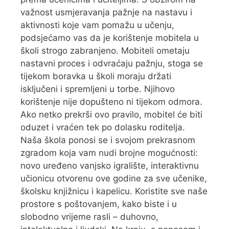
važnost usmjeravanja pažnje na nastavu i
aktivnosti koje vam pomažu u učenju,
podsjećamo vas da je korištenje mobitela u
školi strogo zabranjeno. Mobiteli ometaju
nastavni proces i odvraćaju pažnju, stoga se
tijekom boravka u školi moraju držati
isključeni i spremljeni u torbe. Njihovo
korištenje nije dopušteno ni tijekom odmora.
Ako netko prekrši ovo pravilo, mobitel će biti
oduzet i vraćen tek po dolasku roditelja.
Naša škola ponosi se i svojom prekrasnom
zgradom koja vam nudi brojne mogućnosti:
novo uređeno vanjsko igralište, interaktivnu
učionicu otvorenu ove godine za sve učenike,
školsku knjižnicu i kapelicu. Koristite sve naše
prostore s poštovanjem, kako biste i u
slobodno vrijeme rasli – duhovno,