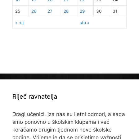
25
26
27
28
29
30
31
« ruj
stu »
Riječ ravnatelja
Dragi učenici, iza nas su ljetni odmori, a sada
smo ponovno u školskim klupama i već
koračamo drugim tjednom nove školske
godine. Vrijeme je da se prisjetimo važnosti