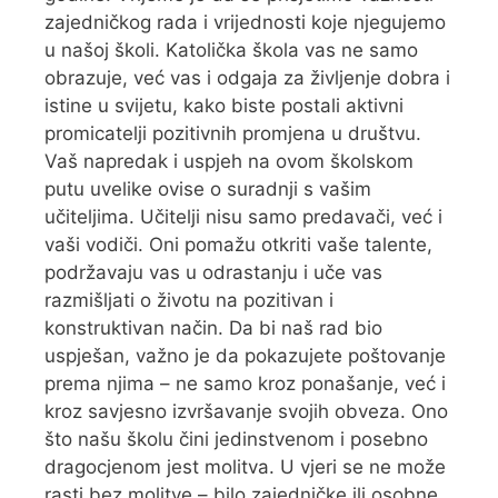
zajedničkog rada i vrijednosti koje njegujemo
u našoj školi. Katolička škola vas ne samo
obrazuje, već vas i odgaja za življenje dobra i
istine u svijetu, kako biste postali aktivni
promicatelji pozitivnih promjena u društvu.
Vaš napredak i uspjeh na ovom školskom
putu uvelike ovise o suradnji s vašim
učiteljima. Učitelji nisu samo predavači, već i
vaši vodiči. Oni pomažu otkriti vaše talente,
podržavaju vas u odrastanju i uče vas
razmišljati o životu na pozitivan i
konstruktivan način. Da bi naš rad bio
uspješan, važno je da pokazujete poštovanje
prema njima – ne samo kroz ponašanje, već i
kroz savjesno izvršavanje svojih obveza. Ono
što našu školu čini jedinstvenom i posebno
dragocjenom jest molitva. U vjeri se ne može
rasti bez molitve – bilo zajedničke ili osobne.