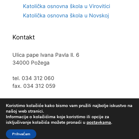
Katolička osnovna škola u Virovitici
Katolička osnovna škola u Novskoj
Kontakt
Ulica pape Ivana Pavla II. 6
34000 Požega
tel. 034 312 060
fax. 034 312 059
e-mail:
kos@kospz.hr
Koristimo kolačiće kako bismo vam pružili najbolje iskustvo na
našoj web stranici.
Informacije o kolačićima koje koristimo ili opcije za
isključivanje kolačića možete pronaći u
postavkama
.
© 2019 Katolička osnova škola u Požegi • Web usluge
KUHADA
Prihvaćam