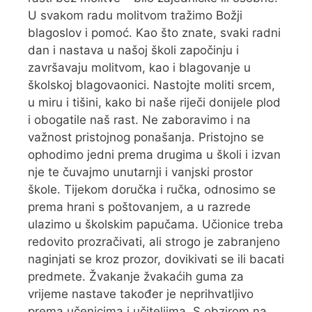
U svakom radu molitvom tražimo Božji
blagoslov i pomoć. Kao što znate, svaki radni
dan i nastava u našoj školi započinju i
završavaju molitvom, kao i blagovanje u
školskoj blagovaonici. Nastojte moliti srcem,
u miru i tišini, kako bi naše riječi donijele plod
i obogatile naš rast. Ne zaboravimo i na
važnost pristojnog ponašanja. Pristojno se
ophodimo jedni prema drugima u školi i izvan
nje te čuvajmo unutarnji i vanjski prostor
škole. Tijekom doručka i ručka, odnosimo se
prema hrani s poštovanjem, a u razrede
ulazimo u školskim papučama. Učionice treba
redovito prozračivati, ali strogo je zabranjeno
naginjati se kroz prozor, dovikivati se ili bacati
predmete. Žvakanje žvakaćih guma za
vrijeme nastave također je neprihvatljivo
prema učenicima i učiteljima. S obzirom na