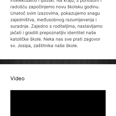
intelektualno i ljudski. Na kraju, s ponosom i
radošću započinjemo novu školsku godinu.
Unatoč svim izazovima, pokazujemo snagu
zajedništva, međusobnog razumijevanja i
suradnje. Zajedno s roditeljima, nastavljamo
jačati i graditi prepoznatljiv identitet naše
katoličke škole. Neka nas sve prati zagovor
sv. Josipa, zaštitnika naše škole.
Video
Reproduktor
videozapisa