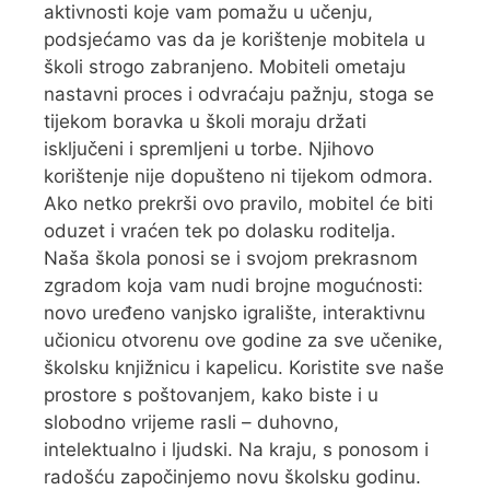
aktivnosti koje vam pomažu u učenju,
podsjećamo vas da je korištenje mobitela u
školi strogo zabranjeno. Mobiteli ometaju
nastavni proces i odvraćaju pažnju, stoga se
tijekom boravka u školi moraju držati
isključeni i spremljeni u torbe. Njihovo
korištenje nije dopušteno ni tijekom odmora.
Ako netko prekrši ovo pravilo, mobitel će biti
oduzet i vraćen tek po dolasku roditelja.
Naša škola ponosi se i svojom prekrasnom
zgradom koja vam nudi brojne mogućnosti:
novo uređeno vanjsko igralište, interaktivnu
učionicu otvorenu ove godine za sve učenike,
školsku knjižnicu i kapelicu. Koristite sve naše
prostore s poštovanjem, kako biste i u
slobodno vrijeme rasli – duhovno,
intelektualno i ljudski. Na kraju, s ponosom i
radošću započinjemo novu školsku godinu.