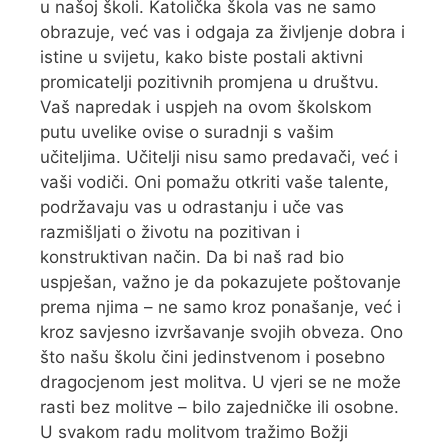
u našoj školi. Katolička škola vas ne samo
obrazuje, već vas i odgaja za življenje dobra i
istine u svijetu, kako biste postali aktivni
promicatelji pozitivnih promjena u društvu.
Vaš napredak i uspjeh na ovom školskom
putu uvelike ovise o suradnji s vašim
učiteljima. Učitelji nisu samo predavači, već i
vaši vodiči. Oni pomažu otkriti vaše talente,
podržavaju vas u odrastanju i uče vas
razmišljati o životu na pozitivan i
konstruktivan način. Da bi naš rad bio
uspješan, važno je da pokazujete poštovanje
prema njima – ne samo kroz ponašanje, već i
kroz savjesno izvršavanje svojih obveza. Ono
što našu školu čini jedinstvenom i posebno
dragocjenom jest molitva. U vjeri se ne može
rasti bez molitve – bilo zajedničke ili osobne.
U svakom radu molitvom tražimo Božji