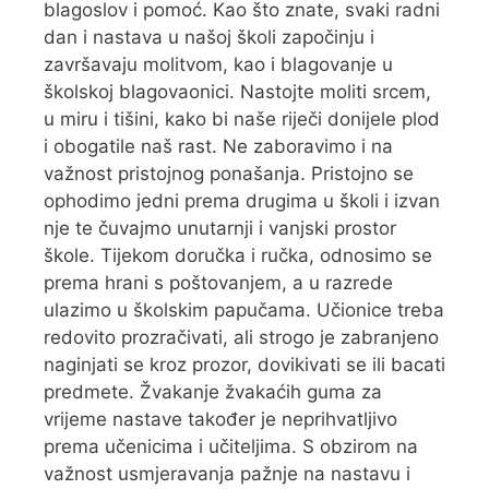
blagoslov i pomoć. Kao što znate, svaki radni
dan i nastava u našoj školi započinju i
završavaju molitvom, kao i blagovanje u
školskoj blagovaonici. Nastojte moliti srcem,
u miru i tišini, kako bi naše riječi donijele plod
i obogatile naš rast. Ne zaboravimo i na
važnost pristojnog ponašanja. Pristojno se
ophodimo jedni prema drugima u školi i izvan
nje te čuvajmo unutarnji i vanjski prostor
škole. Tijekom doručka i ručka, odnosimo se
prema hrani s poštovanjem, a u razrede
ulazimo u školskim papučama. Učionice treba
redovito prozračivati, ali strogo je zabranjeno
naginjati se kroz prozor, dovikivati se ili bacati
predmete. Žvakanje žvakaćih guma za
vrijeme nastave također je neprihvatljivo
prema učenicima i učiteljima. S obzirom na
važnost usmjeravanja pažnje na nastavu i