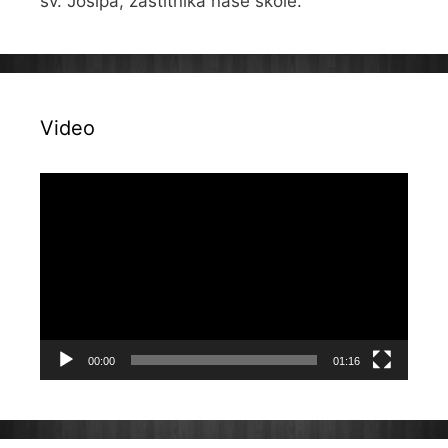
sv. Josipa, zaštitnika naše škole.
Video
Reproduktor
videozapisa
00:00
01:16