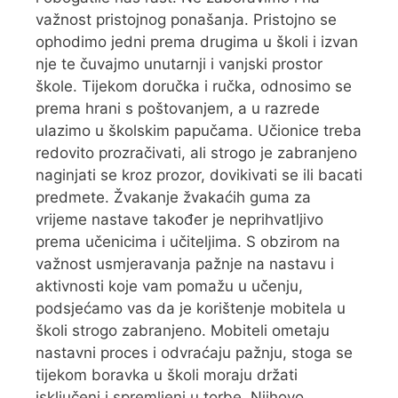
važnost pristojnog ponašanja. Pristojno se
ophodimo jedni prema drugima u školi i izvan
nje te čuvajmo unutarnji i vanjski prostor
škole. Tijekom doručka i ručka, odnosimo se
prema hrani s poštovanjem, a u razrede
ulazimo u školskim papučama. Učionice treba
redovito prozračivati, ali strogo je zabranjeno
naginjati se kroz prozor, dovikivati se ili bacati
predmete. Žvakanje žvakaćih guma za
vrijeme nastave također je neprihvatljivo
prema učenicima i učiteljima. S obzirom na
važnost usmjeravanja pažnje na nastavu i
aktivnosti koje vam pomažu u učenju,
podsjećamo vas da je korištenje mobitela u
školi strogo zabranjeno. Mobiteli ometaju
nastavni proces i odvraćaju pažnju, stoga se
tijekom boravka u školi moraju držati
isključeni i spremljeni u torbe. Njihovo