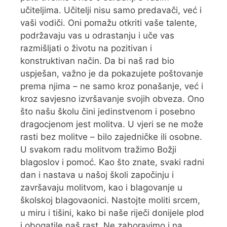
učiteljima. Učitelji nisu samo predavači, već i
vaši vodiči. Oni pomažu otkriti vaše talente,
podržavaju vas u odrastanju i uče vas
razmišljati o životu na pozitivan i
konstruktivan način. Da bi naš rad bio
uspješan, važno je da pokazujete poštovanje
prema njima – ne samo kroz ponašanje, već i
kroz savjesno izvršavanje svojih obveza. Ono
što našu školu čini jedinstvenom i posebno
dragocjenom jest molitva. U vjeri se ne može
rasti bez molitve – bilo zajedničke ili osobne.
U svakom radu molitvom tražimo Božji
blagoslov i pomoć. Kao što znate, svaki radni
dan i nastava u našoj školi započinju i
završavaju molitvom, kao i blagovanje u
školskoj blagovaonici. Nastojte moliti srcem,
u miru i tišini, kako bi naše riječi donijele plod
i obogatile naš rast. Ne zaboravimo i na