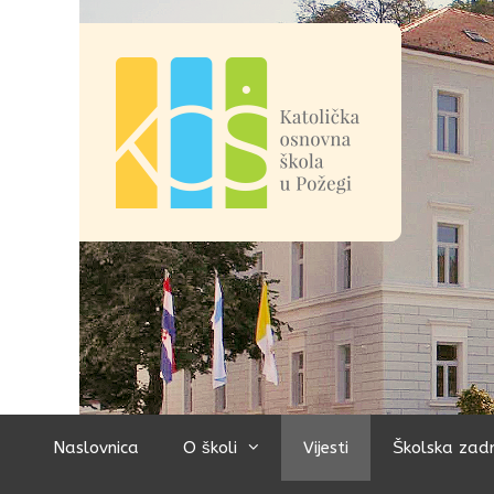
Preskoči
na
sadržaj
Naslovnica
O školi
Vijesti
Školska zad