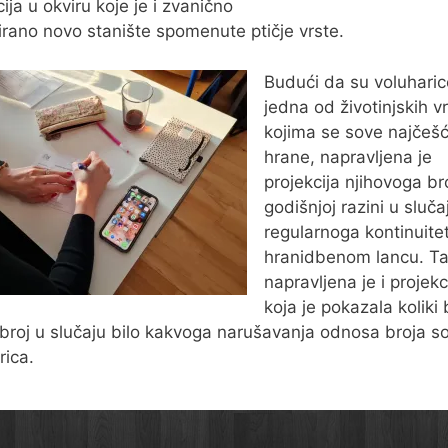
ija u okviru koje je i zvanično
rirano novo stanište spomenute ptičje vrste.
Budući da su voluharic
jedna od životinjskih v
kojima se sove najčeš
hrane, napravljena je
projekcija njihovoga br
godišnjoj razini u sluča
regularnoga kontinuite
hranidbenom lancu. Ta
napravljena je i projekc
koja je pokazala koliki 
 broj u slučaju bilo kakvoga narušavanja odnosa broja so
rica.