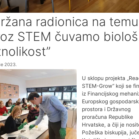
ržana radionica na temu
roz STEM čuvamo biološ
znolikost”
ače 2023.
U sklopu projekta „Re
STEM-Grow“ koji se fin
iz Financijskog mehan
Europskog gospodars
prostora i Državnog
proračuna Republike
Hrvatske, a čiji je nosit
Požeška biskupija, juče