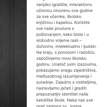
vanjsko igralište, interaktivnu
učionicu otvorenu ove godine
za sve učenike, školsku
knjižnicu i kapelicu. Koristite
sve naše prostore s
poštovanjem, kako biste i u
slobodno vrijeme rasli –
duhovno, intelektualno i ljudski.
Na kraju, s ponosom i radošću
započinjemo novu školsku
godinu. Unatoč svim izazovima,
pokazujemo snagu zajedništva,
međusobnog razumijevanja i
suradnje. Zajedno s roditeljima,
nastavljamo jačati i graditi
prepoznatljiv identitet naše
katoličke škole. Neka nas sve
prati zagovor sv. Josipa,