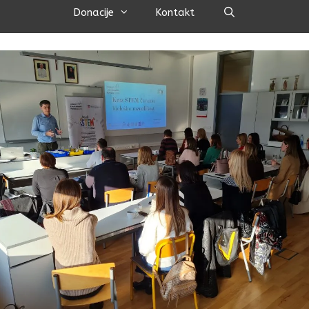
Pretraži
Donacije
Kontakt