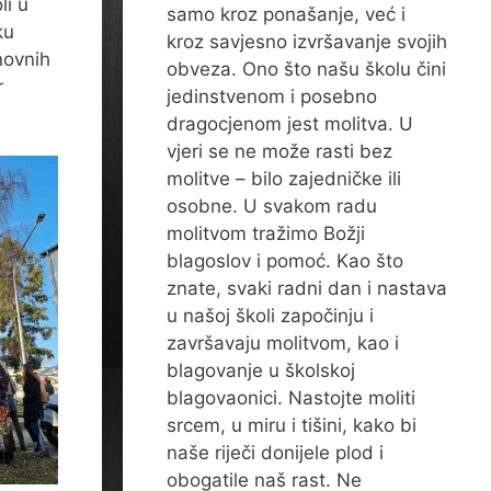
li u
samo kroz ponašanje, već i
ku
kroz savjesno izvršavanje svojih
snovnih
obveza. Ono što našu školu čini
r
jedinstvenom i posebno
dragocjenom jest molitva. U
vjeri se ne može rasti bez
molitve – bilo zajedničke ili
osobne. U svakom radu
molitvom tražimo Božji
blagoslov i pomoć. Kao što
znate, svaki radni dan i nastava
u našoj školi započinju i
završavaju molitvom, kao i
blagovanje u školskoj
blagovaonici. Nastojte moliti
srcem, u miru i tišini, kako bi
naše riječi donijele plod i
obogatile naš rast. Ne