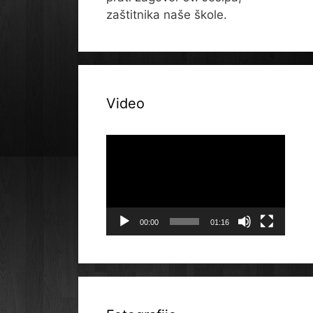
zaštitnika naše škole.
Video
Reproduktor
videozapisa
00:00
01:16