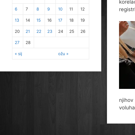
korelac
regist
6
7
8
9
10
11
12
13
14
15
16
17
18
19
20
21
22
23
24
25
26
27
28
« sij
ožu »
njihov
voluha