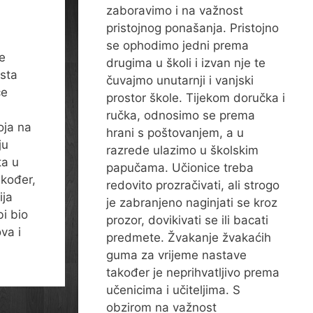
zaboravimo i na važnost
pristojnog ponašanja. Pristojno
se ophodimo jedni prema
e
drugima u školi i izvan nje te
rsta
čuvajmo unutarnji i vanjski
će
prostor škole. Tijekom doručka i
ručka, odnosimo se prema
oja na
hrani s poštovanjem, a u
ju
razrede ulazimo u školskim
ta u
papučama. Učionice treba
kođer,
redovito prozračivati, ali strogo
ija
je zabranjeno naginjati se kroz
bi bio
prozor, dovikivati se ili bacati
va i
predmete. Žvakanje žvakaćih
guma za vrijeme nastave
također je neprihvatljivo prema
učenicima i učiteljima. S
obzirom na važnost