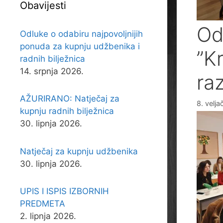
Obavijesti
Od
Odluke o odabiru najpovoljnijih
ponuda za kupnju udžbenika i
”K
radnih bilježnica
14. srpnja 2026.
ra
AŽURIRANO: Natječaj za
8. velj
kupnju radnih bilježnica
30. lipnja 2026.
Natječaj za kupnju udžbenika
30. lipnja 2026.
UPIS I ISPIS IZBORNIH
PREDMETA
2. lipnja 2026.