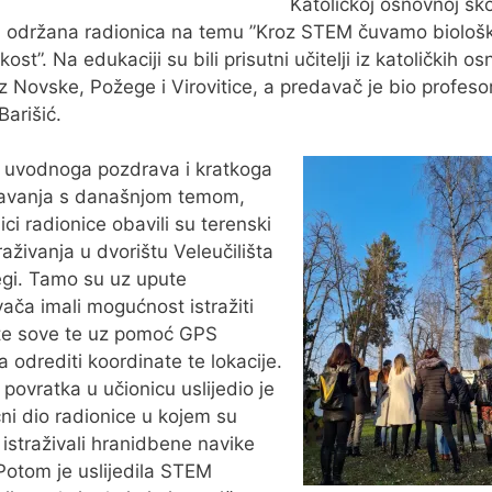
Katoličkoj osnovnoj ško
 održana radionica na temu ”Kroz STEM čuvamo biološ
kost”. Na edukaciji su bili prisutni učitelji iz katoličkih o
iz Novske, Požege i Virovitice, a predavač je bio profeso
Barišić.
 uvodnoga pozdrava i kratkoga
avanja s današnjom temom,
ici radionice obavili su terenski
raživanja u dvorištu Veleučilišta
gi. Tamo su uz upute
ača imali mogućnost istražiti
te sove te uz pomoć GPS
a odrediti koordinate te lokacije.
povratka u učionicu uslijedio je
čni dio radionice u kojem su
i istraživali hranidbene navike
Potom je uslijedila STEM