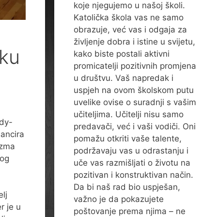
koje njegujemo u našoj školi.
Katolička škola vas ne samo
obrazuje, već vas i odgaja za
življenje dobra i istine u svijetu,
ku
kako biste postali aktivni
promicatelji pozitivnih promjena
u društvu. Vaš napredak i
uspjeh na ovom školskom putu
uvelike ovise o suradnji s vašim
učiteljima. Učitelji nisu samo
ady-
predavači, već i vaši vodiči. Oni
ancira
pomažu otkriti vaše talente,
izma
podržavaju vas u odrastanju i
kog
uče vas razmišljati o životu na
pozitivan i konstruktivan način.
Da bi naš rad bio uspješan,
elj
važno je da pokazujete
r je u
poštovanje prema njima – ne