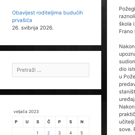
Požegi
Obavijest roditeljima budućih
raznoli
prvašića
škola 
26. svibnja 2026.
Frano 
Nakon
upozn
sudion
Pretraži:
dio ist
u Pože
predav
staniš
uređaj
Nakon 
veljača 2023
prakti
učitelj
P
U
S
Č
P
S
N
sove. 
1
2
3
4
5