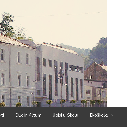
kti
Duc in Altum
Upisi u Školu
Ekoškola