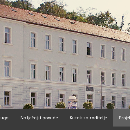
ruga
Natječaji i ponude
Kutak za roditelje
Proje