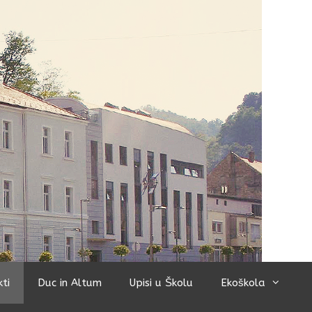
kti
Duc in Altum
Upisi u Školu
Ekoškola