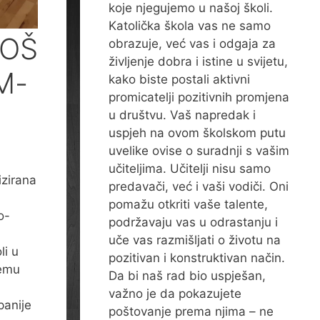
koje njegujemo u našoj školi.
Katolička škola vas ne samo
JOŠ
obrazuje, već vas i odgaja za
življenje dobra i istine u svijetu,
M-
kako biste postali aktivni
promicatelji pozitivnih promjena
u društvu. Vaš napredak i
uspjeh na ovom školskom putu
uvelike ovise o suradnji s vašim
učiteljima. Učitelji nisu samo
izirana
predavači, već i vaši vodiči. Oni
pomažu otkriti vaše talente,
o-
podržavaju vas u odrastanju i
uče vas razmišljati o životu na
li u
pozitivan i konstruktivan način.
temu
Da bi naš rad bio uspješan,
važno je da pokazujete
panije
poštovanje prema njima – ne