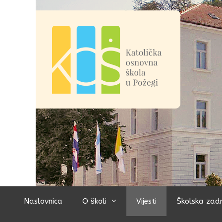
Preskoči
na
sadržaj
Naslovnica
O školi
Vijesti
Školska zad