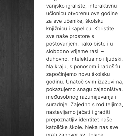
vanjsko igralište, interaktivnu
učionicu otvorenu ove godine
za sve učenike, školsku
knjižnicu i kapelicu. Koristite
sve naše prostore s
poštovanjem, kako biste i u
slobodno vrijeme rasli –
duhovno, intelektualno i ljudski.
Na kraju, s ponosom i radošću
započinjemo novu školsku
godinu. Unatoč svim izazovima,
pokazujemo snagu zajedništva,
međusobnog razumijevanja i
suradnje. Zajedno s roditeljima,
nastavljamo jačati i graditi
prepoznatljiv identitet naše
katoličke škole. Neka nas sve
prati zagovor sv. Josipa,