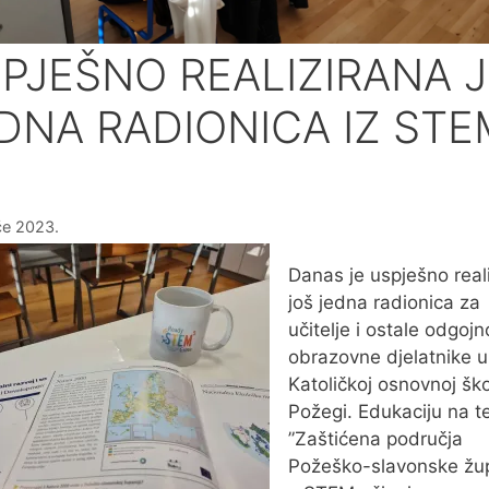
PJEŠNO REALIZIRANA 
DNA RADIONICA IZ STE
ače 2023.
Danas je uspješno real
još jedna radionica za
učitelje i ostale odgojn
obrazovne djelatnike u
Katoličkoj osnovnoj ško
Požegi. Edukaciju na 
”Zaštićena područja
Požeško-slavonske žu