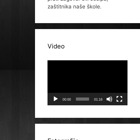
zaštitnika naše škole.
Video
Reproduktor
videozapisa
00:00
01:16