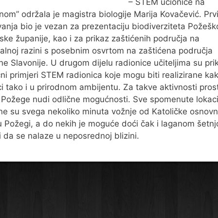
– STEM učionice na
nom” održala je magistra biologije Marija Kovačević. Prvi
anja bio je vezan za prezentaciju biodiverziteta Požešk
ske županije, kao i za prikaz zaštićenih područja na
alnoj razini s posebnim osvrtom na zaštićena područja
e Slavonije. U drugom dijelu radionice učiteljima su pri
čni primjeri STEM radionica koje mogu biti realizirane ka
ci tako i u prirodnom ambijentu. Za takve aktivnosti pros
Požege nudi odlične mogućnosti. Sve spomenute lokaci
ne su svega nekoliko minuta vožnje od Katoličke osnov
u Požegi, a do nekih je moguće doći čak i laganom šetn
 da se nalaze u neposrednoj blizini.