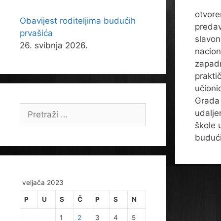
otvore
Obavijest roditeljima budućih
predav
prvašića
slavon
26. svibnja 2026.
nacion
zapadn
prakti
učioni
Grada 
Pretraži:
udalje
škole 
budući
veljača 2023
P
U
S
Č
P
S
N
1
2
3
4
5