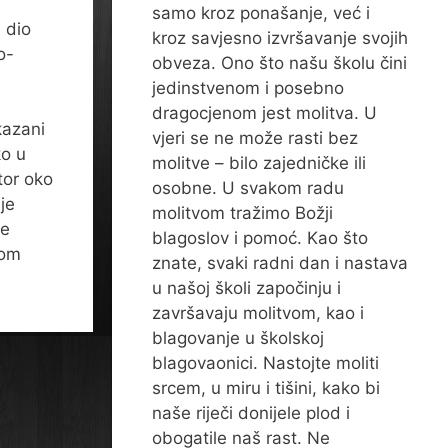
samo kroz ponašanje, već i
 dio
kroz savjesno izvršavanje svojih
o-
obveza. Ono što našu školu čini
jedinstvenom i posebno
dragocjenom jest molitva. U
kazani
vjeri se ne može rasti bez
ko u
molitve – bilo zajedničke ili
tor oko
osobne. U svakom radu
je
molitvom tražimo Božji
ne
blagoslov i pomoć. Kao što
jom
znate, svaki radni dan i nastava
u našoj školi započinju i
završavaju molitvom, kao i
blagovanje u školskoj
blagovaonici. Nastojte moliti
srcem, u miru i tišini, kako bi
naše riječi donijele plod i
obogatile naš rast. Ne