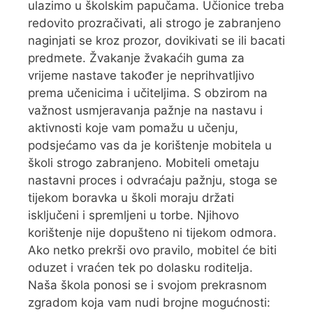
ulazimo u školskim papučama. Učionice treba
redovito prozračivati, ali strogo je zabranjeno
naginjati se kroz prozor, dovikivati se ili bacati
predmete. Žvakanje žvakaćih guma za
vrijeme nastave također je neprihvatljivo
prema učenicima i učiteljima. S obzirom na
važnost usmjeravanja pažnje na nastavu i
aktivnosti koje vam pomažu u učenju,
podsjećamo vas da je korištenje mobitela u
školi strogo zabranjeno. Mobiteli ometaju
nastavni proces i odvraćaju pažnju, stoga se
tijekom boravka u školi moraju držati
isključeni i spremljeni u torbe. Njihovo
korištenje nije dopušteno ni tijekom odmora.
Ako netko prekrši ovo pravilo, mobitel će biti
oduzet i vraćen tek po dolasku roditelja.
Naša škola ponosi se i svojom prekrasnom
zgradom koja vam nudi brojne mogućnosti: