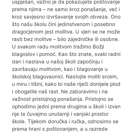
uspješan, važno je da pokazujete poštovanje
prema njima – ne samo kroz ponašanje, već i
kroz savjesno izvršavanje svojih obveza. Ono
što našu školu čini jedinstvenom i posebno
dragocjenom jest molitva. U vjeri se ne može
rasti bez molitve – bilo zajedničke ili osobne.
U svakom radu molitvom tražimo Božji
blagoslov i pomoć. Kao što znate, svaki radni
dan i nastava u našoj školi započinju i
završavaju molitvom, kao i blagovanje u
školskoj blagovaonici. Nastojte moliti srcem,
u miru i tišini, kako bi naše riječi donijele plod
i obogatile naš rast. Ne zaboravimo i na
važnost pristojnog ponašanja. Pristojno se
ophodimo jedni prema drugima u školi i izvan
nje te čuvajmo unutarnji i vanjski prostor
škole. Tijekom doručka i ručka, odnosimo se
prema hrani s poštovanjem, a u razrede