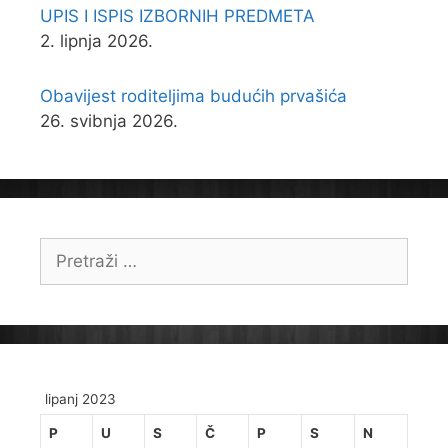
UPIS I ISPIS IZBORNIH PREDMETA
2. lipnja 2026.
Obavijest roditeljima budućih prvašića
26. svibnja 2026.
Pretraži:
lipanj 2023
P
U
S
Č
P
S
N