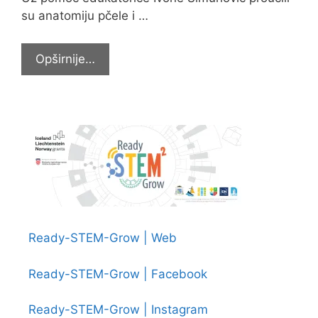
su anatomiju pčele i …
STEM
Opširnije…
radionica
o
pčelama
–
mali
kukci
velikog
značaja
Ready-STEM-Grow | Web
Ready-STEM-Grow | Facebook
Ready-STEM-Grow | Instagram