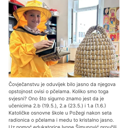
Čovječanstvu je oduvijek bilo jasno da njegova
opstojnost ovisi o pčelama. Koliko smo toga
svjesni? Ono što sigurno znamo jest da je
učenicima 2.b (19.5.), 2.a (23.5.) i 1.a (1.6.)
Katoličke osnovne škole u Požegi nakon seta
radionica o pčelama i medu to kristalno jasno.
Uz pomoć edukatorice Ivone Šimunović proučili