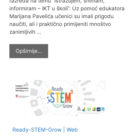
razreda na temu ”Istražujem, snimam,
informiram – IKT u školi”. Uz pomoć edukatora
Marijana Pavelića učenici su imali prigodu
naučiti, ali i praktično primijeniti mnoštvo
zanimljivih …
Završen
Opširnije…
set
radionica
iz
IKT-
a
za
učenike
Ready-STEM-Grow | Web