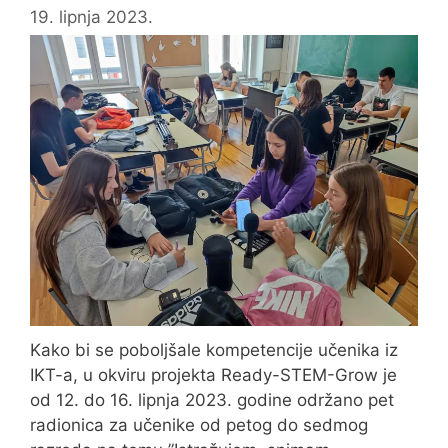
građanin?
19. lipnja 2023.
–
održane
radionice
za
učenike
Kako bi se poboljšale kompetencije učenika iz
IKT-a, u okviru projekta Ready-STEM-Grow je
od 12. do 16. lipnja 2023. godine održano pet
radionica za učenike od petog do sedmog