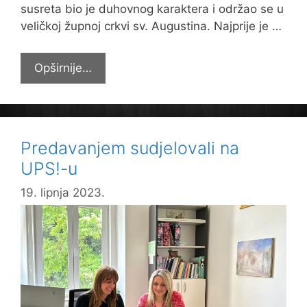
susreta bio je duhovnog karaktera i održao se u
veličkoj župnoj crkvi sv. Augustina. Najprije je …
Duhovno-
Opširnije…
rekreativni
susret
osmaša
Predavanjem sudjelovali na
UPS!-u
19. lipnja 2023.