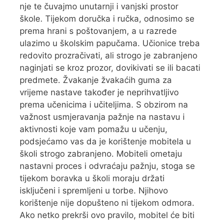
nje te čuvajmo unutarnji i vanjski prostor
škole. Tijekom doručka i ručka, odnosimo se
prema hrani s poštovanjem, a u razrede
ulazimo u školskim papučama. Učionice treba
redovito prozračivati, ali strogo je zabranjeno
naginjati se kroz prozor, dovikivati se ili bacati
predmete. Žvakanje žvakaćih guma za
vrijeme nastave također je neprihvatljivo
prema učenicima i učiteljima. S obzirom na
važnost usmjeravanja pažnje na nastavu i
aktivnosti koje vam pomažu u učenju,
podsjećamo vas da je korištenje mobitela u
školi strogo zabranjeno. Mobiteli ometaju
nastavni proces i odvraćaju pažnju, stoga se
tijekom boravka u školi moraju držati
isključeni i spremljeni u torbe. Njihovo
korištenje nije dopušteno ni tijekom odmora.
Ako netko prekrši ovo pravilo, mobitel će biti