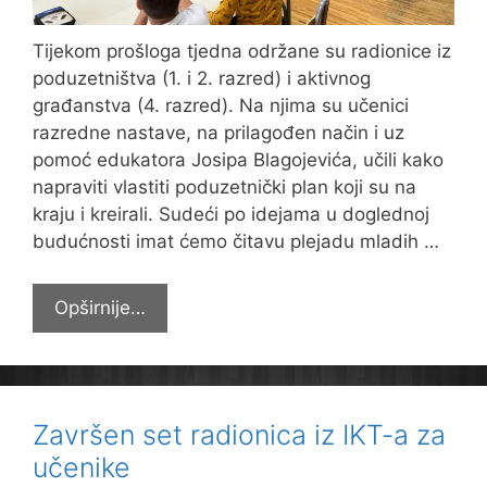
Tijekom prošloga tjedna održane su radionice iz
poduzetništva (1. i 2. razred) i aktivnog
građanstva (4. razred). Na njima su učenici
razredne nastave, na prilagođen način i uz
pomoć edukatora Josipa Blagojevića, učili kako
napraviti vlastiti poduzetnički plan koji su na
kraju i kreirali. Sudeći po idejama u doglednoj
budućnosti imat ćemo čitavu plejadu mladih …
Kako
Opširnije…
napraviti
poduzetnički
plan
i
Završen set radionica iz IKT-a za
biti
učenike
aktivan