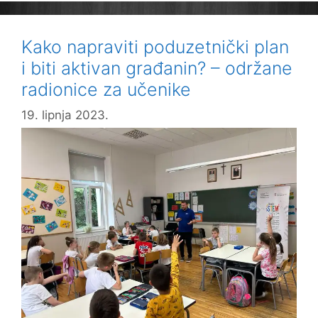
UPS!-
u
Kako napraviti poduzetnički plan
i biti aktivan građanin? – održane
radionice za učenike
19. lipnja 2023.