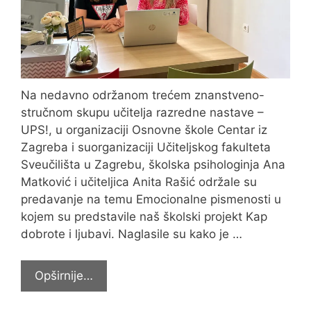
Na nedavno održanom trećem znanstveno-
stručnom skupu učitelja razredne nastave –
UPS!, u organizaciji Osnovne škole Centar iz
Zagreba i suorganizaciji Učiteljskog fakulteta
Sveučilišta u Zagrebu, školska psihologinja Ana
Matković i učiteljica Anita Rašić održale su
predavanje na temu Emocionalne pismenosti u
kojem su predstavile naš školski projekt Kap
dobrote i ljubavi. Naglasile su kako je …
Predavanjem
Opširnije…
sudjelovali
na