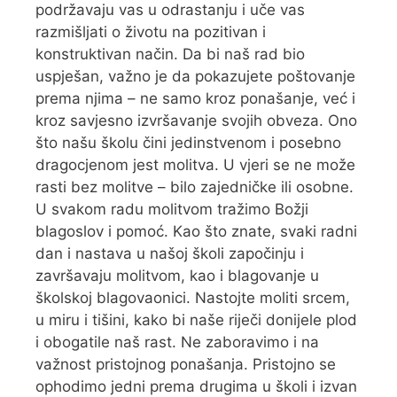
podržavaju vas u odrastanju i uče vas
razmišljati o životu na pozitivan i
konstruktivan način. Da bi naš rad bio
uspješan, važno je da pokazujete poštovanje
prema njima – ne samo kroz ponašanje, već i
kroz savjesno izvršavanje svojih obveza. Ono
što našu školu čini jedinstvenom i posebno
dragocjenom jest molitva. U vjeri se ne može
rasti bez molitve – bilo zajedničke ili osobne.
U svakom radu molitvom tražimo Božji
blagoslov i pomoć. Kao što znate, svaki radni
dan i nastava u našoj školi započinju i
završavaju molitvom, kao i blagovanje u
školskoj blagovaonici. Nastojte moliti srcem,
u miru i tišini, kako bi naše riječi donijele plod
i obogatile naš rast. Ne zaboravimo i na
važnost pristojnog ponašanja. Pristojno se
ophodimo jedni prema drugima u školi i izvan