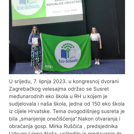
U srijedu, 7. lipnja 2023. u kongresnoj dvorani
Zagrebačkog velesajma održao se Susret
međunarodnih eko škola u RH u kojem je
sudjelovala i naša škola, jedna od 150 eko škola
iz cijele Hrvatske. Tema ovogodišnjeg susreta je
bila „smanjenje onečišćenja“.Nakon otvaranja i
obraćanja gosp. Mirka Ruščića , predsjednika
Udruge Lijepa Naša, uslijedilo je predavanje dr.