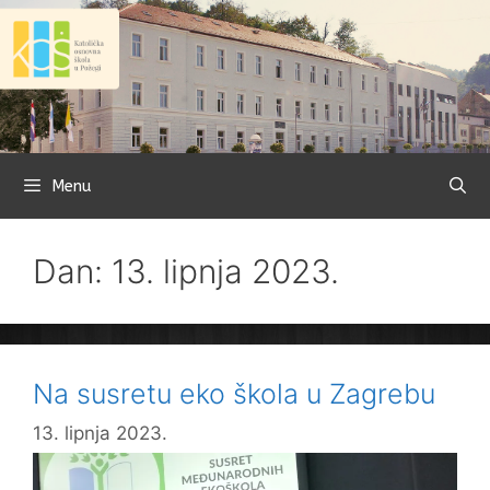
Preskoči
na
sadržaj
Menu
Dan: 13. lipnja 2023.
Na susretu eko škola u Zagrebu
13. lipnja 2023.