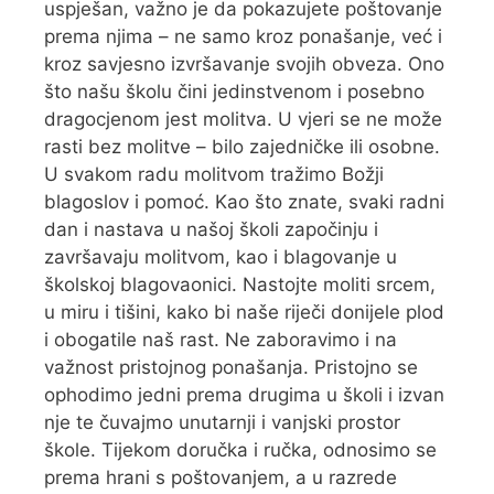
uspješan, važno je da pokazujete poštovanje
prema njima – ne samo kroz ponašanje, već i
kroz savjesno izvršavanje svojih obveza. Ono
što našu školu čini jedinstvenom i posebno
dragocjenom jest molitva. U vjeri se ne može
rasti bez molitve – bilo zajedničke ili osobne.
U svakom radu molitvom tražimo Božji
blagoslov i pomoć. Kao što znate, svaki radni
dan i nastava u našoj školi započinju i
završavaju molitvom, kao i blagovanje u
školskoj blagovaonici. Nastojte moliti srcem,
u miru i tišini, kako bi naše riječi donijele plod
i obogatile naš rast. Ne zaboravimo i na
važnost pristojnog ponašanja. Pristojno se
ophodimo jedni prema drugima u školi i izvan
nje te čuvajmo unutarnji i vanjski prostor
škole. Tijekom doručka i ručka, odnosimo se
prema hrani s poštovanjem, a u razrede