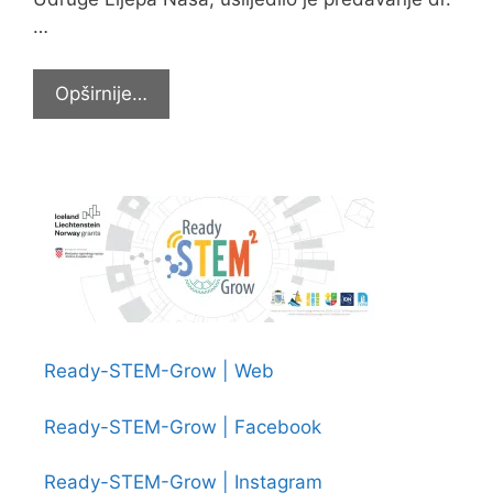
…
Na
Opširnije…
susretu
eko
škola
u
Zagrebu
Ready-STEM-Grow | Web
Ready-STEM-Grow | Facebook
Ready-STEM-Grow | Instagram