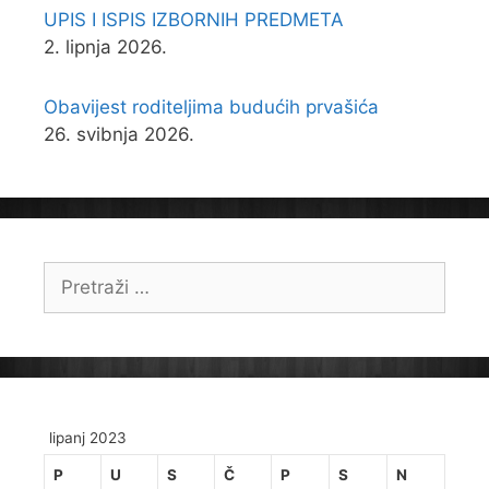
UPIS I ISPIS IZBORNIH PREDMETA
2. lipnja 2026.
Obavijest roditeljima budućih prvašića
26. svibnja 2026.
Pretraži:
lipanj 2023
P
U
S
Č
P
S
N