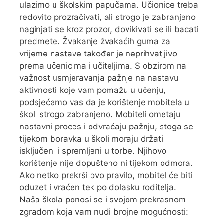
ulazimo u školskim papučama. Učionice treba
redovito prozračivati, ali strogo je zabranjeno
naginjati se kroz prozor, dovikivati se ili bacati
predmete. Žvakanje žvakaćih guma za
vrijeme nastave također je neprihvatljivo
prema učenicima i učiteljima. S obzirom na
važnost usmjeravanja pažnje na nastavu i
aktivnosti koje vam pomažu u učenju,
podsjećamo vas da je korištenje mobitela u
školi strogo zabranjeno. Mobiteli ometaju
nastavni proces i odvraćaju pažnju, stoga se
tijekom boravka u školi moraju držati
isključeni i spremljeni u torbe. Njihovo
korištenje nije dopušteno ni tijekom odmora.
Ako netko prekrši ovo pravilo, mobitel će biti
oduzet i vraćen tek po dolasku roditelja.
Naša škola ponosi se i svojom prekrasnom
zgradom koja vam nudi brojne mogućnosti: