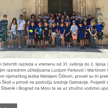
i četvrtih razreda u vremenu od 31. svibnja do 2. lipnja 
jim razrednim učiteljicama Lucijom Perković i Martinom Č
jem njemačkog jezika Matejem Čičkom, proveli su tri pre
 Školi u prirodi na području srednje Dalmacije. Posjetili 
 Šibenik i Biograd na Moru te se uz stručno vodstvo upo