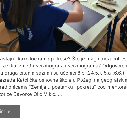
astaju i kako lociramo potrese? Što je magnituda potre
e razlika između seizmografa i seizmograma? Odgovore
a druga pitanja saznali su učenici 8.b (24.5.), 5.a (6.6.) i
 razreda Katoličke osnovne škole u Požegi na geografski
adionicama “Zemlja u postanku i pokretu” pod mentor
orice Davorke Olić Mikić. …
Zemlja
irnije…
u
postanku