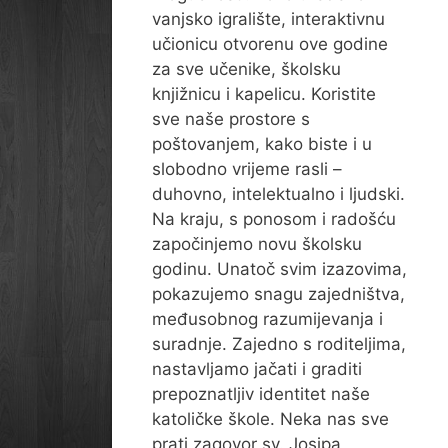
vanjsko igralište, interaktivnu
učionicu otvorenu ove godine
za sve učenike, školsku
knjižnicu i kapelicu. Koristite
sve naše prostore s
poštovanjem, kako biste i u
slobodno vrijeme rasli –
duhovno, intelektualno i ljudski.
Na kraju, s ponosom i radošću
započinjemo novu školsku
godinu. Unatoč svim izazovima,
pokazujemo snagu zajedništva,
međusobnog razumijevanja i
suradnje. Zajedno s roditeljima,
nastavljamo jačati i graditi
prepoznatljiv identitet naše
katoličke škole. Neka nas sve
prati zagovor sv. Josipa,