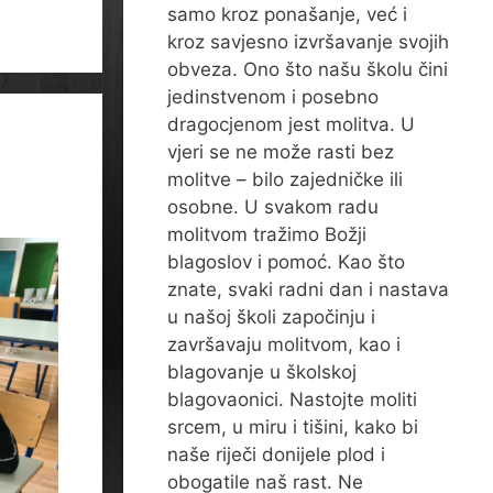
samo kroz ponašanje, već i
kroz savjesno izvršavanje svojih
obveza. Ono što našu školu čini
jedinstvenom i posebno
dragocjenom jest molitva. U
vjeri se ne može rasti bez
molitve – bilo zajedničke ili
osobne. U svakom radu
molitvom tražimo Božji
blagoslov i pomoć. Kao što
znate, svaki radni dan i nastava
u našoj školi započinju i
završavaju molitvom, kao i
blagovanje u školskoj
blagovaonici. Nastojte moliti
srcem, u miru i tišini, kako bi
naše riječi donijele plod i
obogatile naš rast. Ne