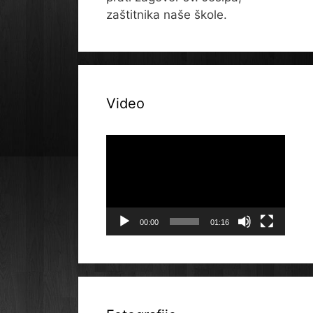
zaštitnika naše škole.
Video
Reproduktor
videozapisa
00:00
01:16