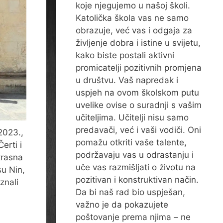
koje njegujemo u našoj školi.
Katolička škola vas ne samo
obrazuje, već vas i odgaja za
življenje dobra i istine u svijetu,
kako biste postali aktivni
promicatelji pozitivnih promjena
u društvu. Vaš napredak i
uspjeh na ovom školskom putu
uvelike ovise o suradnji s vašim
učiteljima. Učitelji nisu samo
predavači, već i vaši vodiči. Oni
2023.,
pomažu otkriti vaše talente,
erti i
podržavaju vas u odrastanju i
krasna
uče vas razmišljati o životu na
su Nin,
pozitivan i konstruktivan način.
znali
Da bi naš rad bio uspješan,
važno je da pokazujete
poštovanje prema njima – ne