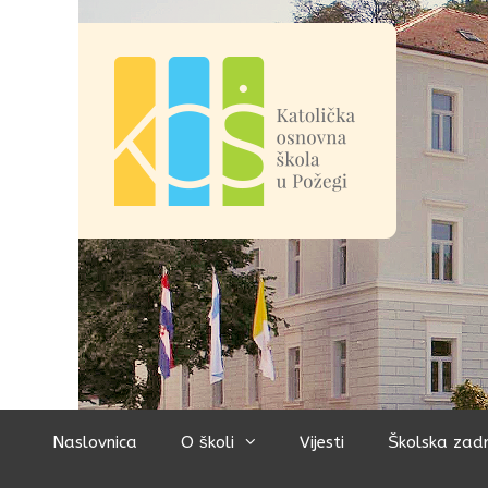
Preskoči
na
sadržaj
Naslovnica
O školi
Vijesti
Školska zad