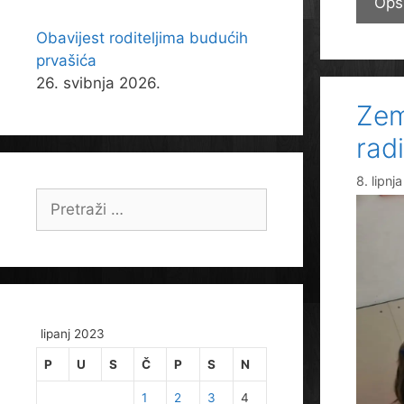
Opš
Obavijest roditeljima budućih
prvašića
26. svibnja 2026.
Zem
rad
8. lipnj
Pretraži:
lipanj 2023
P
U
S
Č
P
S
N
1
2
3
4