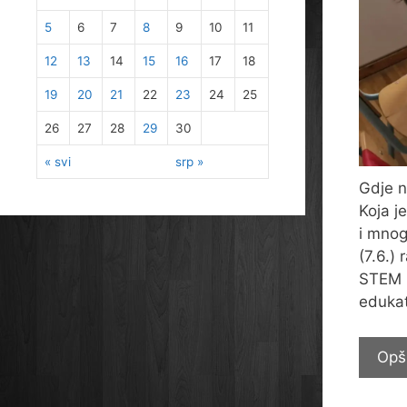
5
6
7
8
9
10
11
12
13
14
15
16
17
18
19
20
21
22
23
24
25
26
27
28
29
30
« svi
srp »
Gdje n
Koja j
i mnog
(7.6.)
STEM r
edukat
Opš