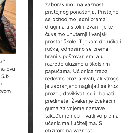
zaboravimo i na važnost
pristojnog ponašanja. Pristojno
se ophodimo jedni prema
drugima u školi i izvan nje te
čuvajmo unutarnji i vanjski
prostor škole. Tijekom doručka i
ručka, odnosimo se prema
hrani s poštovanjem, a u
sa?
razrede ulazimo u školskim
 na ova
papučama. Učionice treba
 5.b
redovito prozračivati, ali strogo
m
je zabranjeno naginjati se kroz
stvom
prozor, dovikivati se ili bacati
predmete. Žvakanje žvakaćih
guma za vrijeme nastave
također je neprihvatljivo prema
učenicima i učiteljima. S
obzirom na važnost