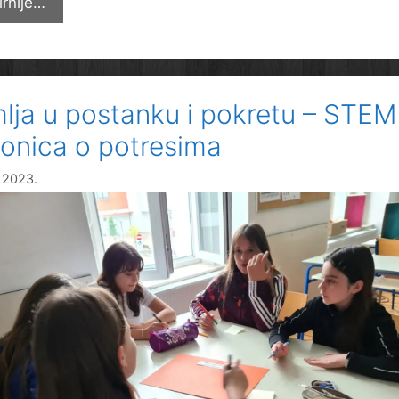
Naši
irnije…
četvrtaši
u
Školi
u
lja u postanku i pokretu – STEM
prirodi
ionica o potresima
a 2023.