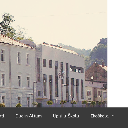
kti
Duc in Altum
Upisi u Školu
Ekoškola