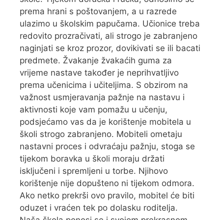
prema hrani s poštovanjem, a u razrede
ulazimo u školskim papučama. Učionice treba
redovito prozračivati, ali strogo je zabranjeno
naginjati se kroz prozor, dovikivati se ili bacati
predmete. Žvakanje žvakaćih guma za
vrijeme nastave također je neprihvatljivo
prema učenicima i učiteljima. S obzirom na
važnost usmjeravanja pažnje na nastavu i
aktivnosti koje vam pomažu u učenju,
podsjećamo vas da je korištenje mobitela u
školi strogo zabranjeno. Mobiteli ometaju
nastavni proces i odvraćaju pažnju, stoga se
tijekom boravka u školi moraju držati
isključeni i spremljeni u torbe. Njihovo
korištenje nije dopušteno ni tijekom odmora.
Ako netko prekrši ovo pravilo, mobitel će biti
oduzet i vraćen tek po dolasku roditelja.