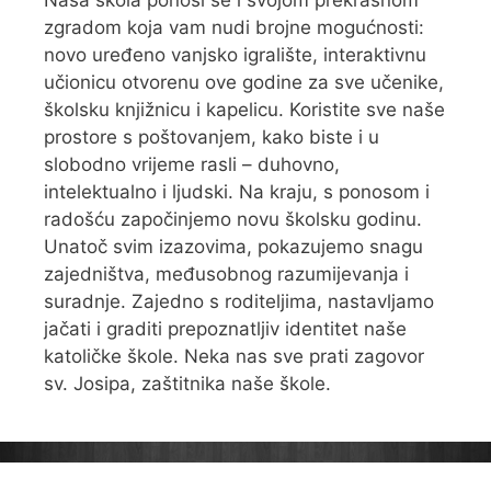
Naša škola ponosi se i svojom prekrasnom
zgradom koja vam nudi brojne mogućnosti:
novo uređeno vanjsko igralište, interaktivnu
učionicu otvorenu ove godine za sve učenike,
školsku knjižnicu i kapelicu. Koristite sve naše
prostore s poštovanjem, kako biste i u
slobodno vrijeme rasli – duhovno,
intelektualno i ljudski. Na kraju, s ponosom i
radošću započinjemo novu školsku godinu.
Unatoč svim izazovima, pokazujemo snagu
zajedništva, međusobnog razumijevanja i
suradnje. Zajedno s roditeljima, nastavljamo
jačati i graditi prepoznatljiv identitet naše
katoličke škole. Neka nas sve prati zagovor
sv. Josipa, zaštitnika naše škole.