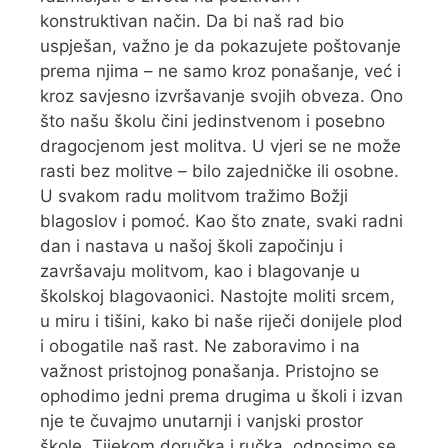
konstruktivan način. Da bi naš rad bio
uspješan, važno je da pokazujete poštovanje
prema njima – ne samo kroz ponašanje, već i
kroz savjesno izvršavanje svojih obveza. Ono
što našu školu čini jedinstvenom i posebno
dragocjenom jest molitva. U vjeri se ne može
rasti bez molitve – bilo zajedničke ili osobne.
U svakom radu molitvom tražimo Božji
blagoslov i pomoć. Kao što znate, svaki radni
dan i nastava u našoj školi započinju i
završavaju molitvom, kao i blagovanje u
školskoj blagovaonici. Nastojte moliti srcem,
u miru i tišini, kako bi naše riječi donijele plod
i obogatile naš rast. Ne zaboravimo i na
važnost pristojnog ponašanja. Pristojno se
ophodimo jedni prema drugima u školi i izvan
nje te čuvajmo unutarnji i vanjski prostor
škole. Tijekom doručka i ručka, odnosimo se