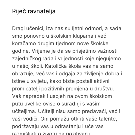
Riječ ravnatelja
Dragi učenici, iza nas su ljetni odmori, a sada
smo ponovno u školskim klupama i već
koračamo drugim tjednom nove školske
godine. Vrijeme je da se prisjetimo važnosti
zajedničkog rada i vrijednosti koje njegujemo
u našoj školi. Katolička škola vas ne samo
obrazuje, već vas i odgaja za življenje dobra i
istine u svijetu, kako biste postali aktivni
promicatelji pozitivnih promjena u društvu.
Vaš napredak i uspjeh na ovom školskom
putu uvelike ovise o suradnji s vašim
učiteljima. Učitelji nisu samo predavači, već i
vaši vodiči. Oni pomažu otkriti vaše talente,
podržavaju vas u odrastanju i uče vas
razmišljati o životu na pozitivan i