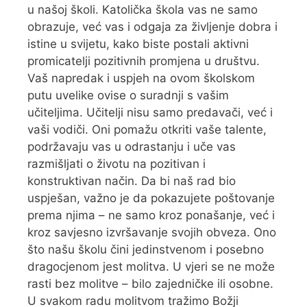
u našoj školi. Katolička škola vas ne samo
obrazuje, već vas i odgaja za življenje dobra i
istine u svijetu, kako biste postali aktivni
promicatelji pozitivnih promjena u društvu.
Vaš napredak i uspjeh na ovom školskom
putu uvelike ovise o suradnji s vašim
učiteljima. Učitelji nisu samo predavači, već i
vaši vodiči. Oni pomažu otkriti vaše talente,
podržavaju vas u odrastanju i uče vas
razmišljati o životu na pozitivan i
konstruktivan način. Da bi naš rad bio
uspješan, važno je da pokazujete poštovanje
prema njima – ne samo kroz ponašanje, već i
kroz savjesno izvršavanje svojih obveza. Ono
što našu školu čini jedinstvenom i posebno
dragocjenom jest molitva. U vjeri se ne može
rasti bez molitve – bilo zajedničke ili osobne.
U svakom radu molitvom tražimo Božji