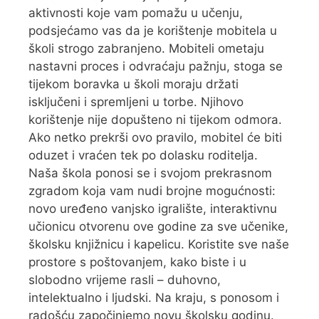
aktivnosti koje vam pomažu u učenju,
podsjećamo vas da je korištenje mobitela u
školi strogo zabranjeno. Mobiteli ometaju
nastavni proces i odvraćaju pažnju, stoga se
tijekom boravka u školi moraju držati
isključeni i spremljeni u torbe. Njihovo
korištenje nije dopušteno ni tijekom odmora.
Ako netko prekrši ovo pravilo, mobitel će biti
oduzet i vraćen tek po dolasku roditelja.
Naša škola ponosi se i svojom prekrasnom
zgradom koja vam nudi brojne mogućnosti:
novo uređeno vanjsko igralište, interaktivnu
učionicu otvorenu ove godine za sve učenike,
školsku knjižnicu i kapelicu. Koristite sve naše
prostore s poštovanjem, kako biste i u
slobodno vrijeme rasli – duhovno,
intelektualno i ljudski. Na kraju, s ponosom i
radošću započinjemo novu školsku godinu.