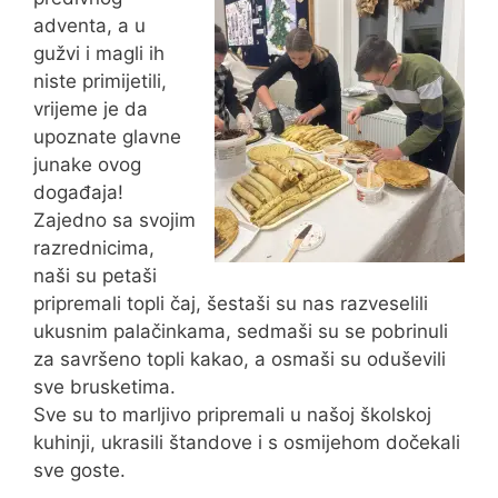
adventa, a u
gužvi i magli ih
niste primijetili,
vrijeme je da
upoznate glavne
junake ovog
događaja!
Zajedno sa svojim
razrednicima,
naši su petaši
pripremali topli čaj, šestaši su nas razveselili
ukusnim palačinkama, sedmaši su se pobrinuli
za savršeno topli kakao, a osmaši su oduševili
sve brusketima.
Sve su to marljivo pripremali u našoj školskoj
kuhinji, ukrasili štandove i s osmijehom dočekali
sve goste.