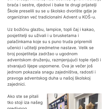
braća i sestre, djedovi i bake te drugi prijatelji
Škole preselili su se u školsko dvorište gdje je
organiziran već tradicionalni Advent u KOŠ-u.
Uz božićnu glazbu, lampice, topli čaj i kakao,
posjetitelji su uživali i u brusketama i
palačinkama koje su s puno truda pripremili
učenici i učitelji predmetne nastave. Velik se
broj posjetitelja zadržao u ugodnom
adventskom druženju, razmjenjujući tople riječi i
stvarajući lijepe uspomene. Ova je večer još
jednom pokazala snagu zajedništva, radosti i
pravoga adventskog duha u našoj školskoj
zajednici.
Ako ste se pitali
tko stoji iza našeg
predivnog