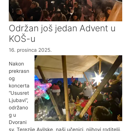
Održan još jedan Advent u
KOŠ-u
16. prosinca 2025.
Nakon
prekrasn
og
koncerta
“Ususret
Ljubavi”,
održano
g u
Dvorani
sv. Terezije Avilske, naši učenici, njihovi roditelji,