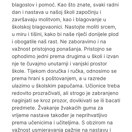
blagoslov i pomoć. Kao što znate, svaki radni
dan i nastava u našoj školi započinju i
završavaju molitvom, kao i blagovanje u
školskoj blagovaonici. Nastojte moliti srcem,
u miru i tišini, kako bi naše riječi donijele plod
i obogatile naš rast. Ne zaboravimo i na
važnost pristojnog ponašanja. Pristojno se
ophodimo jedni prema drugima u školi i izvan
nje te čuvajmo unutarnji i vanjski prostor
škole. Tijekom doručka i ručka, odnosimo se
prema hrani s poštovanjem, a u razrede
ulazimo u školskim papučama. Učionice treba
redovito prozračivati, ali strogo je zabranjeno
naginjati se kroz prozor, dovikivati se ili bacati
predmete. Žvakanje žvakaćih guma za
vrijeme nastave također je neprihvatljivo
prema učenicima i učiteljima. S obzirom na
važnost usmjeravanja pažnje na nastavu i