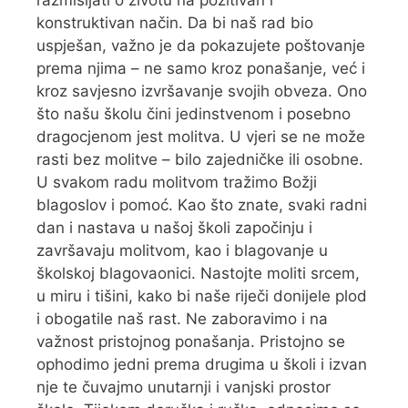
razmišljati o životu na pozitivan i
konstruktivan način. Da bi naš rad bio
uspješan, važno je da pokazujete poštovanje
prema njima – ne samo kroz ponašanje, već i
kroz savjesno izvršavanje svojih obveza. Ono
što našu školu čini jedinstvenom i posebno
dragocjenom jest molitva. U vjeri se ne može
rasti bez molitve – bilo zajedničke ili osobne.
U svakom radu molitvom tražimo Božji
blagoslov i pomoć. Kao što znate, svaki radni
dan i nastava u našoj školi započinju i
završavaju molitvom, kao i blagovanje u
školskoj blagovaonici. Nastojte moliti srcem,
u miru i tišini, kako bi naše riječi donijele plod
i obogatile naš rast. Ne zaboravimo i na
važnost pristojnog ponašanja. Pristojno se
ophodimo jedni prema drugima u školi i izvan
nje te čuvajmo unutarnji i vanjski prostor