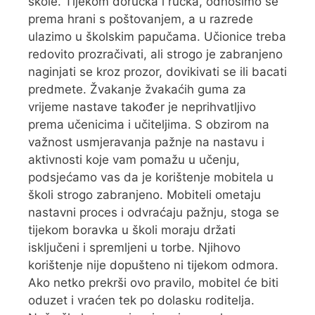
škole. Tijekom doručka i ručka, odnosimo se
prema hrani s poštovanjem, a u razrede
ulazimo u školskim papučama. Učionice treba
redovito prozračivati, ali strogo je zabranjeno
naginjati se kroz prozor, dovikivati se ili bacati
predmete. Žvakanje žvakaćih guma za
vrijeme nastave također je neprihvatljivo
prema učenicima i učiteljima. S obzirom na
važnost usmjeravanja pažnje na nastavu i
aktivnosti koje vam pomažu u učenju,
podsjećamo vas da je korištenje mobitela u
školi strogo zabranjeno. Mobiteli ometaju
nastavni proces i odvraćaju pažnju, stoga se
tijekom boravka u školi moraju držati
isključeni i spremljeni u torbe. Njihovo
korištenje nije dopušteno ni tijekom odmora.
Ako netko prekrši ovo pravilo, mobitel će biti
oduzet i vraćen tek po dolasku roditelja.