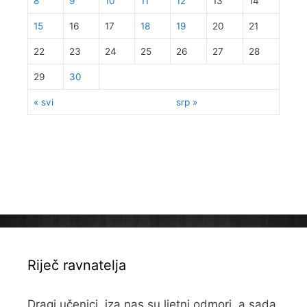
8
9
10
11
12
13
14
15
16
17
18
19
20
21
22
23
24
25
26
27
28
29
30
« svi
srp »
Riječ ravnatelja
Dragi učenici, iza nas su ljetni odmori, a sada