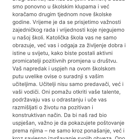
smo ponovno u školskim klupama i već
koračamo drugim tjednom nove školske
godine. Vrijeme je da se prisjetimo važnosti
zajedničkog rada i vrijednosti koje njegujemo
u našoj školi. Katolička škola vas ne samo
obrazuje, već vas i odgaja za življenje dobra i
istine u svijetu, kako biste postali aktivni
promicatelji pozitivnih promjena u društvu.
Vaš napredak i uspjeh na ovom školskom
putu uvelike ovise o suradnji s vašim
učiteljima. Učitelji nisu samo predavači, već i
vaši vodiči. Oni pomažu otkriti vaše talente,
podržavaju vas u odrastanju i uče vas
razmišljati o životu na pozitivan i
konstruktivan način. Da bi naš rad bio
uspješan, važno je da pokazujete poštovanje
prema njima – ne samo kroz ponašanje, već i
kroz savjesno izvršavanje svojih obveza. Ono