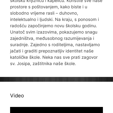
školsku knjižnicu i kapelicu. Koristite sve naše
prostore s poštovanjem, kako biste i u
slobodno vrijeme rasli – duhovno,
intelektualno i ljudski. Na kraju, s ponosom i
radošću započinjemo novu školsku godinu.
Unatoč svim izazovima, pokazujemo snagu
zajedništva, međusobnog razumijevanja i
suradnje. Zajedno s roditeljima, nastavljamo
jačati i graditi prepoznatljiv identitet naše
katoličke škole. Neka nas sve prati zagovor
sv. Josipa, zaštitnika naše škole.
Video
Reproduktor