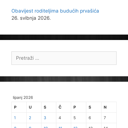
Obavijest roditeljima budućih prvašića
26. svibnja 2026.
Pretraži:
lipanj 2026
P
U
S
Č
P
S
N
1
2
3
4
5
6
7