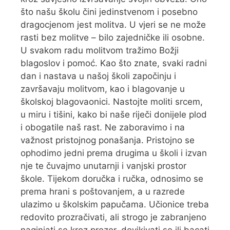
što našu školu čini jedinstvenom i posebno
dragocjenom jest molitva. U vjeri se ne može
rasti bez molitve – bilo zajedničke ili osobne.
U svakom radu molitvom tražimo Božji
blagoslov i pomoć. Kao što znate, svaki radni
dan i nastava u našoj školi započinju i
završavaju molitvom, kao i blagovanje u
školskoj blagovaonici. Nastojte moliti srcem,
u miru i tišini, kako bi naše riječi donijele plod
i obogatile naš rast. Ne zaboravimo i na
važnost pristojnog ponašanja. Pristojno se
ophodimo jedni prema drugima u školi i izvan
nje te čuvajmo unutarnji i vanjski prostor
škole. Tijekom doručka i ručka, odnosimo se
prema hrani s poštovanjem, a u razrede
ulazimo u školskim papučama. Učionice treba
redovito prozračivati, ali strogo je zabranjeno
naginjati se kroz prozor, dovikivati se ili bacati