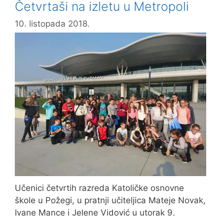
Četvrtaši na izletu u Metropoli
grada
10. listopada 2018.
Učenici četvrtih razreda Katoličke osnovne
škole u Požegi, u pratnji učiteljica Mateje Novak,
Ivane Mance i Jelene Vidović u utorak 9.