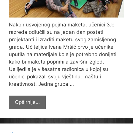
Nakon usvojenog pojma maketa, učenici 3.b
razreda odlučili su na jedan dan postati
projektanti i izraditi maketu svog zamišljenog
grada. Učiteljica Ivana Mršić prvo je učenike
uputila na materijale koje je potrebno donijeti
kako bi maketa poprimila završni izgled.
Uslijedila je višesatna radionica u kojoj su
učenici pokazali svoju vještinu, maštu i
kreativnost. Jedna grupa …
Treći
Opširnije…
b
izradio
maketu
zamišljenog