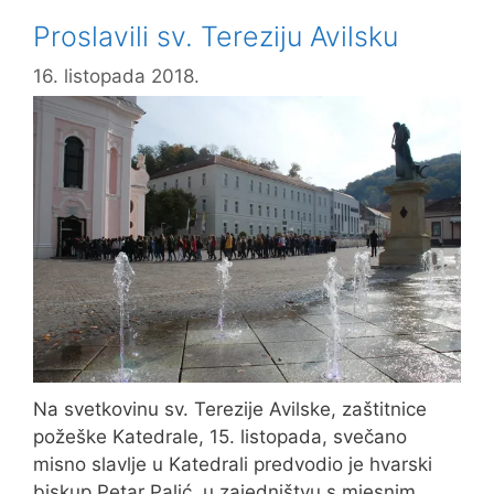
trčanju
Proslavili sv. Tereziju Avilsku
16. listopada 2018.
Na svetkovinu sv. Terezije Avilske, zaštitnice
požeške Katedrale, 15. listopada, svečano
misno slavlje u Katedrali predvodio je hvarski
biskup Petar Palić, u zajedništvu s mjesnim