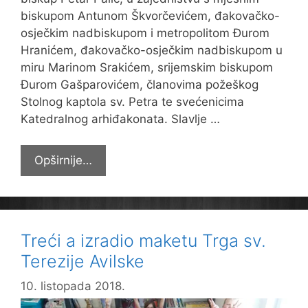
biskupom Antunom Škvorčevićem, đakovačko-
osječkim nadbiskupom i metropolitom Đurom
Hranićem, đakovačko-osječkim nadbiskupom u
miru Marinom Srakićem, srijemskim biskupom
Đurom Gašparovićem, članovima požeškog
Stolnog kaptola sv. Petra te svećenicima
Katedralnog arhiđakonata. Slavlje …
Proslavili
Opširnije…
sv.
Tereziju
Avilsku
Treći a izradio maketu Trga sv.
Terezije Avilske
10. listopada 2018.