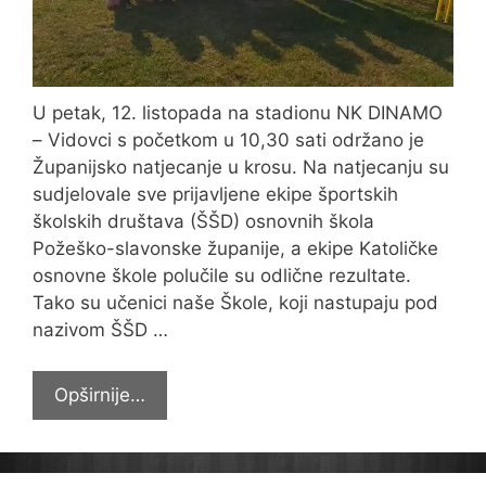
U petak, 12. listopada na stadionu NK DINAMO
– Vidovci s početkom u 10,30 sati održano je
Županijsko natjecanje u krosu. Na natjecanju su
sudjelovale sve prijavljene ekipe športskih
školskih društava (ŠŠD) osnovnih škola
Požeško-slavonske županije, a ekipe Katoličke
osnovne škole polučile su odlične rezultate.
Tako su učenici naše Škole, koji nastupaju pod
nazivom ŠŠD …
Županijsko
Opširnije…
natjecanje
u
kros