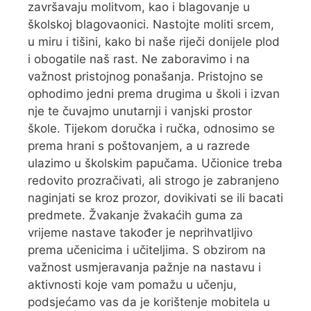
završavaju molitvom, kao i blagovanje u
školskoj blagovaonici. Nastojte moliti srcem,
u miru i tišini, kako bi naše riječi donijele plod
i obogatile naš rast. Ne zaboravimo i na
važnost pristojnog ponašanja. Pristojno se
ophodimo jedni prema drugima u školi i izvan
nje te čuvajmo unutarnji i vanjski prostor
škole. Tijekom doručka i ručka, odnosimo se
prema hrani s poštovanjem, a u razrede
ulazimo u školskim papučama. Učionice treba
redovito prozračivati, ali strogo je zabranjeno
naginjati se kroz prozor, dovikivati se ili bacati
predmete. Žvakanje žvakaćih guma za
vrijeme nastave također je neprihvatljivo
prema učenicima i učiteljima. S obzirom na
važnost usmjeravanja pažnje na nastavu i
aktivnosti koje vam pomažu u učenju,
podsjećamo vas da je korištenje mobitela u