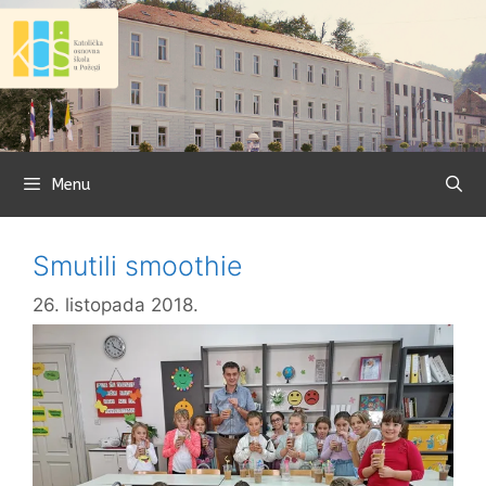
Preskoči
na
sadržaj
Menu
Smutili smoothie
26. listopada 2018.