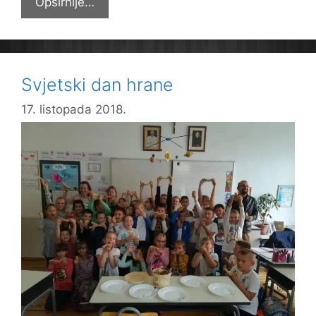
Dan
Opširnije…
borbe
protiv
siromaštva
Svjetski dan hrane
17. listopada 2018.