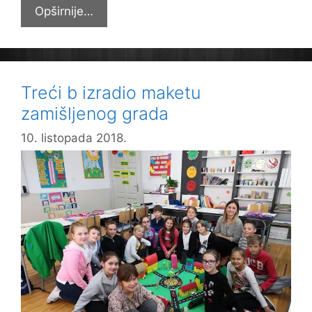
Treći
Opširnije…
a
izradio
maketu
Trga
Treći b izradio maketu
sv.
zamišljenog grada
Terezije
Avilske
10. listopada 2018.