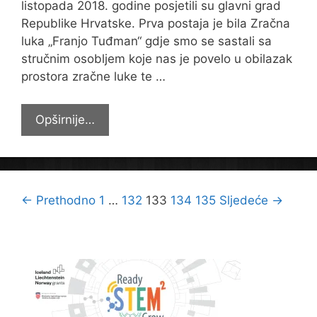
listopada 2018. godine posjetili su glavni grad
Republike Hrvatske. Prva postaja je bila Zračna
luka „Franjo Tuđman“ gdje smo se sastali sa
stručnim osobljem koje nas je povelo u obilazak
prostora zračne luke te …
Četvrtaši
Opširnije…
na
izletu
u
Metropoli
Navigacija
← Prethodno
1
…
132
133
134
135
Sljedeće →
objava