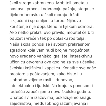
školi strogo zabranjeno. Mobiteli ometaju
nastavni proces i odvraćaju pažnju, stoga se
tijekom boravka u školi moraju držati
isključeni i spremljeni u torbe. Njihovo
korištenje nije dopušteno ni tijekom odmora.
Ako netko prekrši ovo pravilo, mobitel će biti
oduzet i vraćen tek po dolasku roditelja.
Naša škola ponosi se i svojom prekrasnom
zgradom koja vam nudi brojne mogućnosti:
novo uređeno vanjsko igralište, interaktivnu
učionicu otvorenu ove godine za sve učenike,
školsku knjižnicu i kapelicu. Koristite sve naše
prostore s poštovanjem, kako biste i u
slobodno vrijeme rasli – duhovno,
intelektualno i ljudski. Na kraju, s ponosom i
radošću započinjemo novu školsku godinu.
Unatoč svim izazovima, pokazujemo snagu
zajedništva, međusobnog razumijevanja i