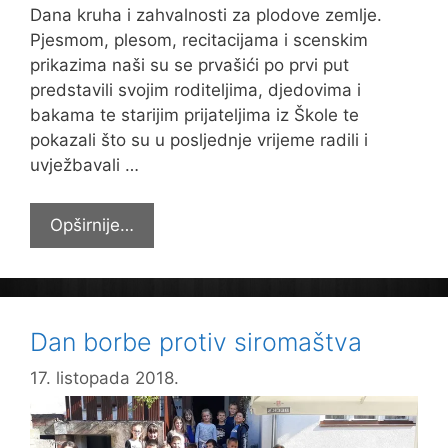
Dana kruha i zahvalnosti za plodove zemlje.
Pjesmom, plesom, recitacijama i scenskim
prikazima naši su se prvašići po prvi put
predstavili svojim roditeljima, djedovima i
bakama te starijim prijateljima iz Škole te
pokazali što su u posljednje vrijeme radili i
uvježbavali …
Priredbom
Opširnije…
obilježili
Dane
kruha
i
Dan borbe protiv siromaštva
zahvalnosti
za
17. listopada 2018.
plodove
zemlje