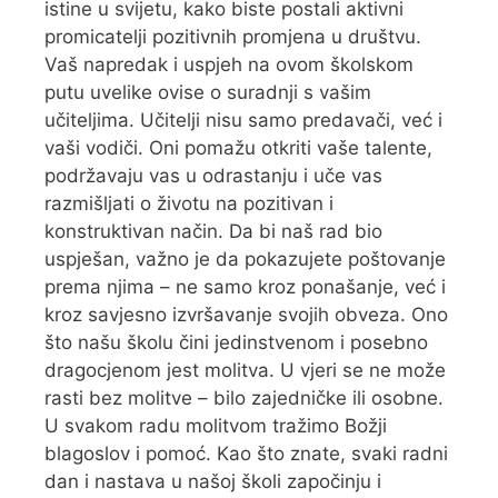
istine u svijetu, kako biste postali aktivni
promicatelji pozitivnih promjena u društvu.
Vaš napredak i uspjeh na ovom školskom
putu uvelike ovise o suradnji s vašim
učiteljima. Učitelji nisu samo predavači, već i
vaši vodiči. Oni pomažu otkriti vaše talente,
podržavaju vas u odrastanju i uče vas
razmišljati o životu na pozitivan i
konstruktivan način. Da bi naš rad bio
uspješan, važno je da pokazujete poštovanje
prema njima – ne samo kroz ponašanje, već i
kroz savjesno izvršavanje svojih obveza. Ono
što našu školu čini jedinstvenom i posebno
dragocjenom jest molitva. U vjeri se ne može
rasti bez molitve – bilo zajedničke ili osobne.
U svakom radu molitvom tražimo Božji
blagoslov i pomoć. Kao što znate, svaki radni
dan i nastava u našoj školi započinju i