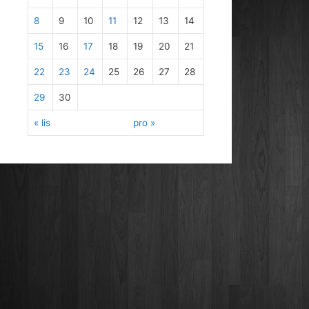
8
9
10
11
12
13
14
15
16
17
18
19
20
21
22
23
24
25
26
27
28
29
30
« lis
pro »