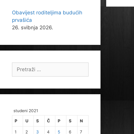
Obavijest roditeljima budućih
prvašića
26. svibnja 2026.
Pretraži:
studeni 2021
P
U
S
Č
P
S
N
1
2
3
4
5
6
7