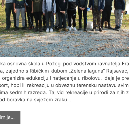
čka osnovna škola u Požegi pod vodstvom ravnatelja Fr
ća, zajedno s Ribičkim klubom „Zelena laguna“ Rajsavac
 organizira edukaciju i natjecanje u ribolovu. Ideja je pret
port, hobi ili rekreaciju u obveznu terensku nastavu svim
ima sedmih razreda. Taj vid rekreacije u prirodi za njih 
od boravka na svježem zraku …
Sedmaši
irnije…
na