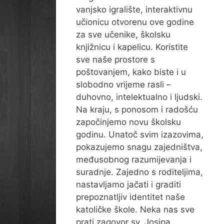
vanjsko igralište, interaktivnu
učionicu otvorenu ove godine
za sve učenike, školsku
knjižnicu i kapelicu. Koristite
sve naše prostore s
poštovanjem, kako biste i u
slobodno vrijeme rasli –
duhovno, intelektualno i ljudski.
Na kraju, s ponosom i radošću
započinjemo novu školsku
godinu. Unatoč svim izazovima,
pokazujemo snagu zajedništva,
međusobnog razumijevanja i
suradnje. Zajedno s roditeljima,
nastavljamo jačati i graditi
prepoznatljiv identitet naše
katoličke škole. Neka nas sve
prati zagovor sv. Josipa,