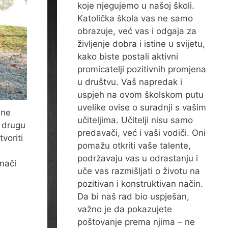
koje njegujemo u našoj školi.
Katolička škola vas ne samo
obrazuje, već vas i odgaja za
življenje dobra i istine u svijetu,
kako biste postali aktivni
promicatelji pozitivnih promjena
u društvu. Vaš napredak i
uspjeh na ovom školskom putu
uvelike ovise o suradnji s vašim
ane
učiteljima. Učitelji nisu samo
, drugu
predavači, već i vaši vodiči. Oni
voriti
pomažu otkriti vaše talente,
podržavaju vas u odrastanju i
znači
uče vas razmišljati o životu na
pozitivan i konstruktivan način.
Da bi naš rad bio uspješan,
važno je da pokazujete
poštovanje prema njima – ne