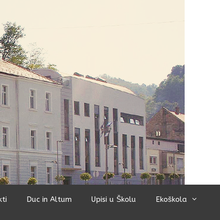
kti
Duc in Altum
Upisi u Školu
Ekoškola