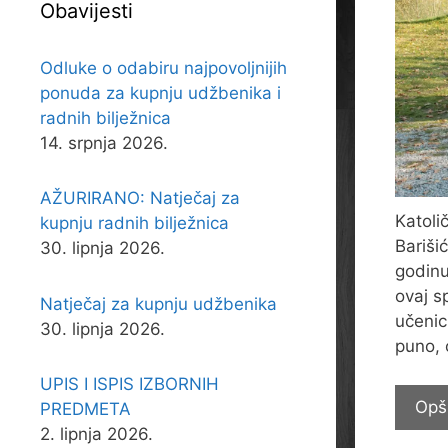
Obavijesti
Odluke o odabiru najpovoljnijih
ponuda za kupnju udžbenika i
radnih bilježnica
14. srpnja 2026.
AŽURIRANO: Natječaj za
Katoli
kupnju radnih bilježnica
Bariši
30. lipnja 2026.
godinu
ovaj s
Natječaj za kupnju udžbenika
učenic
30. lipnja 2026.
puno, 
UPIS I ISPIS IZBORNIH
Opš
PREDMETA
2. lipnja 2026.