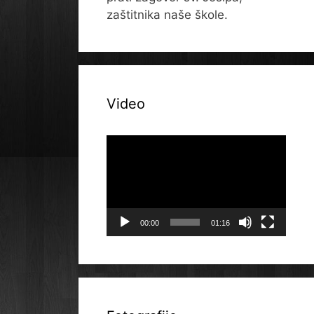
zaštitnika naše škole.
Video
Reproduktor
videozapisa
00:00
01:16