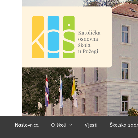
Preskoči
na
sadržaj
Naslovnica
O školi
Vijesti
Školska zad