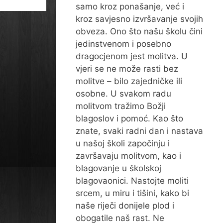
samo kroz ponašanje, već i
kroz savjesno izvršavanje svojih
obveza. Ono što našu školu čini
jedinstvenom i posebno
dragocjenom jest molitva. U
vjeri se ne može rasti bez
molitve – bilo zajedničke ili
osobne. U svakom radu
molitvom tražimo Božji
blagoslov i pomoć. Kao što
znate, svaki radni dan i nastava
u našoj školi započinju i
završavaju molitvom, kao i
blagovanje u školskoj
blagovaonici. Nastojte moliti
srcem, u miru i tišini, kako bi
naše riječi donijele plod i
obogatile naš rast. Ne