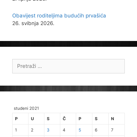
Obavijest roditeljima budućih prvašića
26. svibnja 2026.
Pretraži:
studeni 2021
P
U
S
Č
P
S
N
1
2
3
4
5
6
7