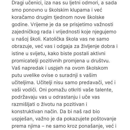
Dragi učenici, iza nas su ljetni odmori, a sada
smo ponovno u školskim klupama i već
koračamo drugim tjednom nove školske
godine. Vrijeme je da se prisjetimo važnosti
zajedničkog rada i vrijednosti koje njegujemo
u našoj školi. Katolička škola vas ne samo
obrazuje, već vas i odgaja za življenje dobra i
istine u svijetu, kako biste postali aktivni
promicatelji pozitivnih promjena u društvu.
Vaš napredak i uspjeh na ovom školskom
putu uvelike ovise o suradnji s vašim
učiteljima. Učitelji nisu samo predavači, već i
vaši vodiči. Oni pomažu otkriti vaše talente,
podržavaju vas u odrastanju i uče vas
razmišljati o životu na pozitivan i
konstruktivan način. Da bi naš rad bio
uspješan, važno je da pokazujete poštovanje
prema njima – ne samo kroz ponašanje, već i