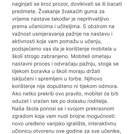
naginjati se kroz prozor, dovikivati se ili bacati
predmete. Žvakanje žvakaćih guma za
vrijeme nastave također je neprihvatljivo
prema učenicima i učiteljima. S obzirom na
važnost usmjeravanja pažnje na nastavu i
aktivnosti koje vam pomažu u učenju,
podsjećamo vas da je korištenje mobitela u
školi strogo zabranjeno. Mobiteli ometaju
nastavni proces i odvraćaju pažnju, stoga se
tijekom boravka u školi moraju držati
isključeni i spremljeni u torbe. Njihovo
korištenje nije dopušteno ni tijekom odmora.
Ako netko prekrši ovo pravilo, mobitel će biti
oduzet i vraćen tek po dolasku roditelja.
Naša škola ponosi se i svojom prekrasnom
zgradom koja vam nudi brojne mogućnosti:
novo uređeno vanjsko igralište, interaktivnu
učionicu otvorenu ove godine za sve učenike,