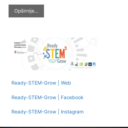
Kap
Opširnije…
dobrote
i
ljubavi
Ready-STEM-Grow | Web
Ready-STEM-Grow | Facebook
Ready-STEM-Grow | Instagram