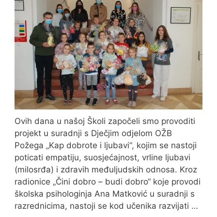
Ovih dana u našoj Školi započeli smo provoditi
projekt u suradnji s Dječjim odjelom OŽB
Požega „Kap dobrote i ljubavi“, kojim se nastoji
poticati empatiju, suosjećajnost, vrline ljubavi
(milosrđa) i zdravih međuljudskih odnosa. Kroz
radionice „Čini dobro – budi dobro“ koje provodi
školska psihologinja Ana Matković u suradnji s
razrednicima, nastoji se kod učenika razvijati …