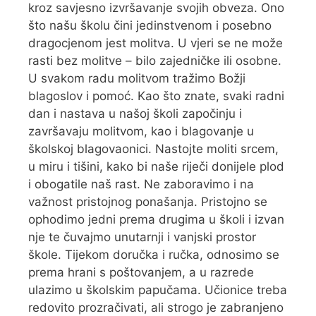
kroz savjesno izvršavanje svojih obveza. Ono
što našu školu čini jedinstvenom i posebno
dragocjenom jest molitva. U vjeri se ne može
rasti bez molitve – bilo zajedničke ili osobne.
U svakom radu molitvom tražimo Božji
blagoslov i pomoć. Kao što znate, svaki radni
dan i nastava u našoj školi započinju i
završavaju molitvom, kao i blagovanje u
školskoj blagovaonici. Nastojte moliti srcem,
u miru i tišini, kako bi naše riječi donijele plod
i obogatile naš rast. Ne zaboravimo i na
važnost pristojnog ponašanja. Pristojno se
ophodimo jedni prema drugima u školi i izvan
nje te čuvajmo unutarnji i vanjski prostor
škole. Tijekom doručka i ručka, odnosimo se
prema hrani s poštovanjem, a u razrede
ulazimo u školskim papučama. Učionice treba
redovito prozračivati, ali strogo je zabranjeno