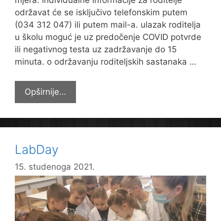
mjera: individualne informacije za roditelje
održavat će se isključivo telefonskim putem
(034 312 047) ili putem mail-a. ulazak roditelja
u školu moguć je uz predočenje COVID potvrde
ili negativnog testa uz zadržavanje do 15
minuta. o održavanju roditeljskih sastanaka …
NOVE
Opširnije…
UPUTE
ZA
SUZBIJENJE
EPIDEMIJE
LabDay
BOLESTI
COVID-
15. studenoga 2021.
19
VEZANE
UZ
SURADNJU