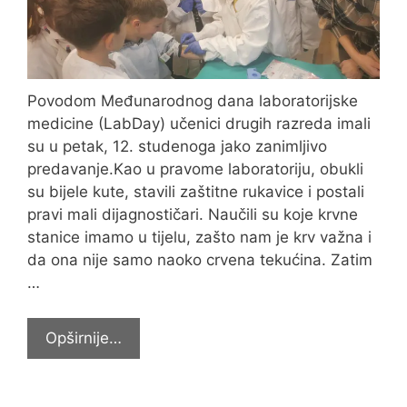
ŠKOLE
I
RODITELJA
Povodom Međunarodnog dana laboratorijske
medicine (LabDay) učenici drugih razreda imali
su u petak, 12. studenoga jako zanimljivo
predavanje.Kao u pravome laboratoriju, obukli
su bijele kute, stavili zaštitne rukavice i postali
pravi mali dijagnostičari. Naučili su koje krvne
stanice imamo u tijelu, zašto nam je krv važna i
da ona nije samo naoko crvena tekućina. Zatim
…
LabDay
Opširnije…