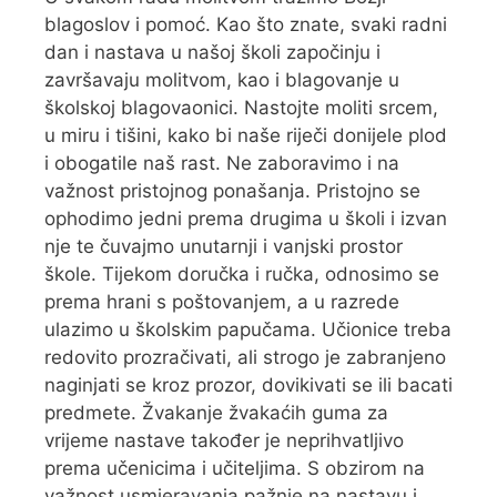
blagoslov i pomoć. Kao što znate, svaki radni
dan i nastava u našoj školi započinju i
završavaju molitvom, kao i blagovanje u
školskoj blagovaonici. Nastojte moliti srcem,
u miru i tišini, kako bi naše riječi donijele plod
i obogatile naš rast. Ne zaboravimo i na
važnost pristojnog ponašanja. Pristojno se
ophodimo jedni prema drugima u školi i izvan
nje te čuvajmo unutarnji i vanjski prostor
škole. Tijekom doručka i ručka, odnosimo se
prema hrani s poštovanjem, a u razrede
ulazimo u školskim papučama. Učionice treba
redovito prozračivati, ali strogo je zabranjeno
naginjati se kroz prozor, dovikivati se ili bacati
predmete. Žvakanje žvakaćih guma za
vrijeme nastave također je neprihvatljivo
prema učenicima i učiteljima. S obzirom na
važnost usmjeravanja pažnje na nastavu i