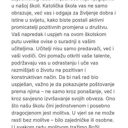
u našoj školi. Katolička škola vas ne samo
obrazuje, već vas i odgaja za življenje dobra i
istine u svijetu, kako biste postali aktivni
promicatelji pozitivnih promjena u društvu.
Vaš napredak i uspjeh na ovom školskom
putu uvelike ovise o suradnji s vašim
učiteljima. Učitelji nisu samo predavači, već i
vaši vodiči. Oni pomažu otkriti vaše talente,
podržavaju vas u odrastanju i uče vas
razmišljati o životu na pozitivan i
konstruktivan način. Da bi naš rad bio
uspješan, važno je da pokazujete poštovanje
prema njima – ne samo kroz ponašanje, već i
kroz savjesno izvršavanje svojih obveza. Ono
što našu školu čini jedinstvenom i posebno
dragocjenom jest molitva. U vjeri se ne može
rasti bez molitve – bilo zajedničke ili osobne.
U svakom radu molitvom tražimo Božji