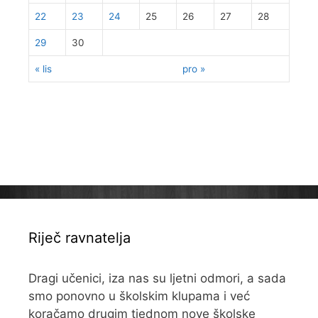
22
23
24
25
26
27
28
29
30
« lis
pro »
Riječ ravnatelja
Dragi učenici, iza nas su ljetni odmori, a sada
smo ponovno u školskim klupama i već
koračamo drugim tjednom nove školske