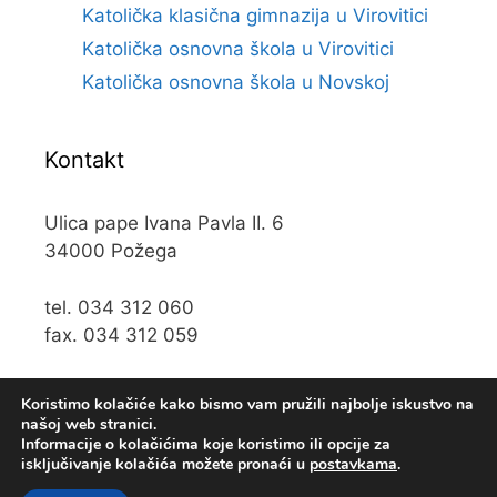
Katolička klasična gimnazija u Virovitici
Katolička osnovna škola u Virovitici
Katolička osnovna škola u Novskoj
Kontakt
Ulica pape Ivana Pavla II. 6
34000 Požega
tel. 034 312 060
fax. 034 312 059
e-mail:
kos@kospz.hr
Koristimo kolačiće kako bismo vam pružili najbolje iskustvo na
našoj web stranici.
Informacije o kolačićima koje koristimo ili opcije za
isključivanje kolačića možete pronaći u
postavkama
.
© 2019 Katolička osnova škola u Požegi • Web usluge