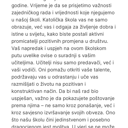
godine. Vrijeme je da se prisjetimo važnosti
zajedničkog rada i vrijednosti koje njegujemo
u našoj školi. Katolička škola vas ne samo
obrazuje, već vas i odgaja za življenje dobra i
istine u svijetu, kako biste postali aktivni
promicatelji pozitivnih promjena u društvu.
Vaš napredak i uspjeh na ovom školskom
putu uvelike ovise o suradnji s vašim
učiteljima. Učitelji nisu samo predavači, već i
vaši vodiči. Oni pomažu otkriti vaše talente,
podržavaju vas u odrastanju i uče vas
razmišljati o životu na pozitivan i
konstruktivan način. Da bi naš rad bio
uspješan, važno je da pokazujete poštovanje
prema njima – ne samo kroz ponašanje, već i
kroz savjesno izvršavanje svojih obveza. Ono
što našu školu čini jedinstvenom i posebno
dragocjenom jest molitva. U vjeri se ne može