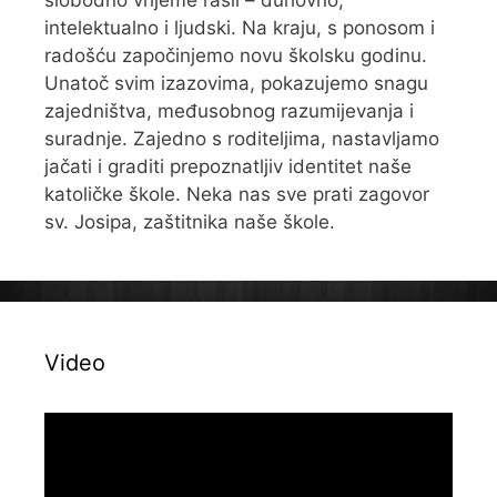
slobodno vrijeme rasli – duhovno,
intelektualno i ljudski. Na kraju, s ponosom i
radošću započinjemo novu školsku godinu.
Unatoč svim izazovima, pokazujemo snagu
zajedništva, međusobnog razumijevanja i
suradnje. Zajedno s roditeljima, nastavljamo
jačati i graditi prepoznatljiv identitet naše
katoličke škole. Neka nas sve prati zagovor
sv. Josipa, zaštitnika naše škole.
Video
Reproduktor
videozapisa