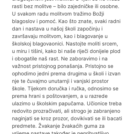
rasti bez molitve – bilo zajedničke ili osobne.
U svakom radu molitvom tražimo Božji
blagoslov i pomoć. Kao što znate, svaki radni
dan i nastava u našoj školi započinju i
završavaju molitvom, kao i blagovanje u
školskoj blagovaonici. Nastojte moliti srcem,
u miru i tišini, kako bi naše riječi donijele plod
i obogatile naš rast. Ne zaboravimo i na
važnost pristojnog ponašanja. Pristojno se
ophodimo jedni prema drugima u školi i izvan
nje te čuvajmo unutarnji i vanjski prostor
škole. Tijekom doručka i ručka, odnosimo se
prema hrani s poštovanjem, a u razrede
ulazimo u školskim papučama. Učionice treba
redovito prozračivati, ali strogo je zabranjeno
naginjati se kroz prozor, dovikivati se ili bacati
predmete. Žvakanje žvakaćih guma za
vrijeme nastave također je neprihvatljivo