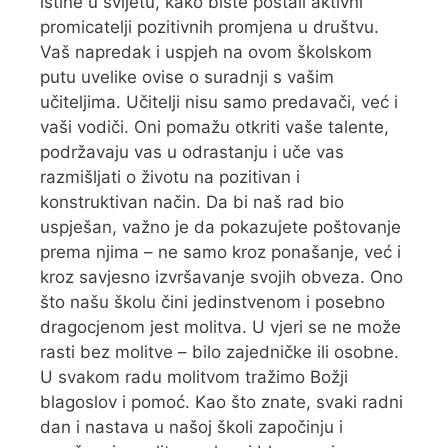
istine u svijetu, kako biste postali aktivni
promicatelji pozitivnih promjena u društvu.
Vaš napredak i uspjeh na ovom školskom
putu uvelike ovise o suradnji s vašim
učiteljima. Učitelji nisu samo predavači, već i
vaši vodiči. Oni pomažu otkriti vaše talente,
podržavaju vas u odrastanju i uče vas
razmišljati o životu na pozitivan i
konstruktivan način. Da bi naš rad bio
uspješan, važno je da pokazujete poštovanje
prema njima – ne samo kroz ponašanje, već i
kroz savjesno izvršavanje svojih obveza. Ono
što našu školu čini jedinstvenom i posebno
dragocjenom jest molitva. U vjeri se ne može
rasti bez molitve – bilo zajedničke ili osobne.
U svakom radu molitvom tražimo Božji
blagoslov i pomoć. Kao što znate, svaki radni
dan i nastava u našoj školi započinju i