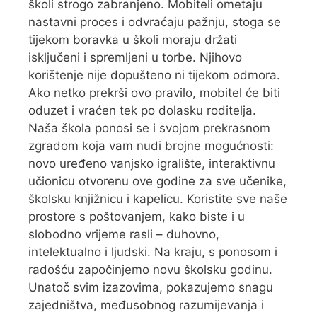
školi strogo zabranjeno. Mobiteli ometaju
nastavni proces i odvraćaju pažnju, stoga se
tijekom boravka u školi moraju držati
isključeni i spremljeni u torbe. Njihovo
korištenje nije dopušteno ni tijekom odmora.
Ako netko prekrši ovo pravilo, mobitel će biti
oduzet i vraćen tek po dolasku roditelja.
Naša škola ponosi se i svojom prekrasnom
zgradom koja vam nudi brojne mogućnosti:
novo uređeno vanjsko igralište, interaktivnu
učionicu otvorenu ove godine za sve učenike,
školsku knjižnicu i kapelicu. Koristite sve naše
prostore s poštovanjem, kako biste i u
slobodno vrijeme rasli – duhovno,
intelektualno i ljudski. Na kraju, s ponosom i
radošću započinjemo novu školsku godinu.
Unatoč svim izazovima, pokazujemo snagu
zajedništva, međusobnog razumijevanja i