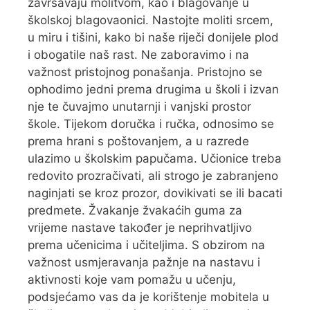
završavaju molitvom, kao i blagovanje u
školskoj blagovaonici. Nastojte moliti srcem,
u miru i tišini, kako bi naše riječi donijele plod
i obogatile naš rast. Ne zaboravimo i na
važnost pristojnog ponašanja. Pristojno se
ophodimo jedni prema drugima u školi i izvan
nje te čuvajmo unutarnji i vanjski prostor
škole. Tijekom doručka i ručka, odnosimo se
prema hrani s poštovanjem, a u razrede
ulazimo u školskim papučama. Učionice treba
redovito prozračivati, ali strogo je zabranjeno
naginjati se kroz prozor, dovikivati se ili bacati
predmete. Žvakanje žvakaćih guma za
vrijeme nastave također je neprihvatljivo
prema učenicima i učiteljima. S obzirom na
važnost usmjeravanja pažnje na nastavu i
aktivnosti koje vam pomažu u učenju,
podsjećamo vas da je korištenje mobitela u