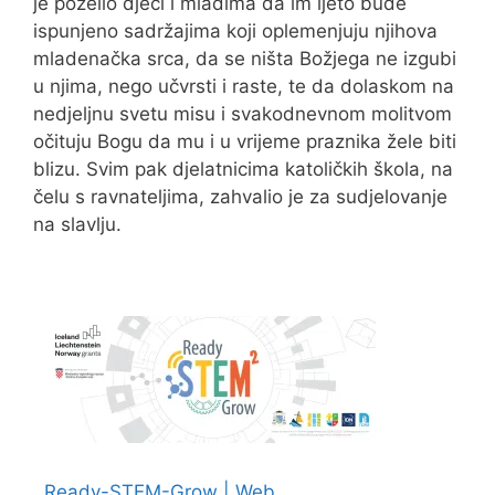
je poželio djeci i mladima da im ljeto bude
ispunjeno sadržajima koji oplemenjuju njihova
mladenačka srca, da se ništa Božjega ne izgubi
u njima, nego učvrsti i raste, te da dolaskom na
nedjeljnu svetu misu i svakodnevnom molitvom
očituju Bogu da mu i u vrijeme praznika žele biti
blizu. Svim pak djelatnicima katoličkih škola, na
čelu s ravnateljima, zahvalio je za sudjelovanje
na slavlju.
Ready-STEM-Grow | Web