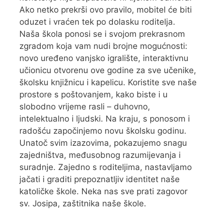
Ako netko prekrši ovo pravilo, mobitel će biti
oduzet i vraćen tek po dolasku roditelja.
Naša škola ponosi se i svojom prekrasnom
zgradom koja vam nudi brojne mogućnosti:
novo uređeno vanjsko igralište, interaktivnu
učionicu otvorenu ove godine za sve učenike,
školsku knjižnicu i kapelicu. Koristite sve naše
prostore s poštovanjem, kako biste i u
slobodno vrijeme rasli – duhovno,
intelektualno i ljudski. Na kraju, s ponosom i
radošću započinjemo novu školsku godinu.
Unatoč svim izazovima, pokazujemo snagu
zajedništva, međusobnog razumijevanja i
suradnje. Zajedno s roditeljima, nastavljamo
jačati i graditi prepoznatljiv identitet naše
katoličke škole. Neka nas sve prati zagovor
sv. Josipa, zaštitnika naše škole.