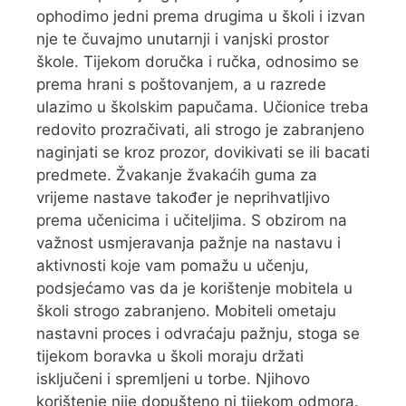
ophodimo jedni prema drugima u školi i izvan
nje te čuvajmo unutarnji i vanjski prostor
škole. Tijekom doručka i ručka, odnosimo se
prema hrani s poštovanjem, a u razrede
ulazimo u školskim papučama. Učionice treba
redovito prozračivati, ali strogo je zabranjeno
naginjati se kroz prozor, dovikivati se ili bacati
predmete. Žvakanje žvakaćih guma za
vrijeme nastave također je neprihvatljivo
prema učenicima i učiteljima. S obzirom na
važnost usmjeravanja pažnje na nastavu i
aktivnosti koje vam pomažu u učenju,
podsjećamo vas da je korištenje mobitela u
školi strogo zabranjeno. Mobiteli ometaju
nastavni proces i odvraćaju pažnju, stoga se
tijekom boravka u školi moraju držati
isključeni i spremljeni u torbe. Njihovo
korištenje nije dopušteno ni tijekom odmora.