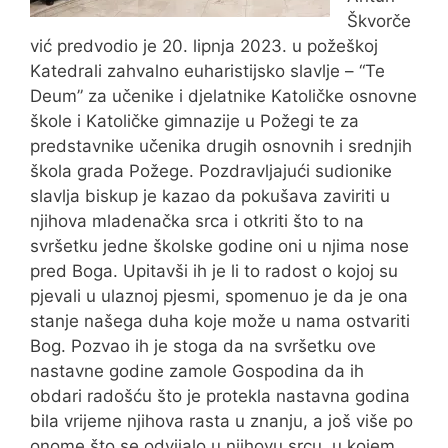
Škvorče
vić predvodio je 20. lipnja 2023. u požeškoj
Katedrali zahvalno euharistijsko slavlje – “Te
Deum” za učenike i djelatnike Katoličke osnovne
škole i Katoličke gimnazije u Požegi te za
predstavnike učenika drugih osnovnih i srednjih
škola grada Požege. Pozdravljajući sudionike
slavlja biskup je kazao da pokušava zaviriti u
njihova mladenačka srca i otkriti što to na
svršetku jedne školske godine oni u njima nose
pred Boga. Upitavši ih je li to radost o kojoj su
pjevali u ulaznoj pjesmi, spomenuo je da je ona
stanje našega duha koje može u nama ostvariti
Bog. Pozvao ih je stoga da na svršetku ove
nastavne godine zamole Gospodina da ih
obdari radošću što je protekla nastavna godina
bila vrijeme njihova rasta u znanju, a još više po
onome što se odvijalo u njihovu srcu, u kojem