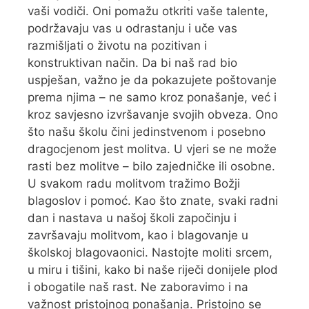
vaši vodiči. Oni pomažu otkriti vaše talente,
podržavaju vas u odrastanju i uče vas
razmišljati o životu na pozitivan i
konstruktivan način. Da bi naš rad bio
uspješan, važno je da pokazujete poštovanje
prema njima – ne samo kroz ponašanje, već i
kroz savjesno izvršavanje svojih obveza. Ono
što našu školu čini jedinstvenom i posebno
dragocjenom jest molitva. U vjeri se ne može
rasti bez molitve – bilo zajedničke ili osobne.
U svakom radu molitvom tražimo Božji
blagoslov i pomoć. Kao što znate, svaki radni
dan i nastava u našoj školi započinju i
završavaju molitvom, kao i blagovanje u
školskoj blagovaonici. Nastojte moliti srcem,
u miru i tišini, kako bi naše riječi donijele plod
i obogatile naš rast. Ne zaboravimo i na
važnost pristojnog ponašanja. Pristojno se