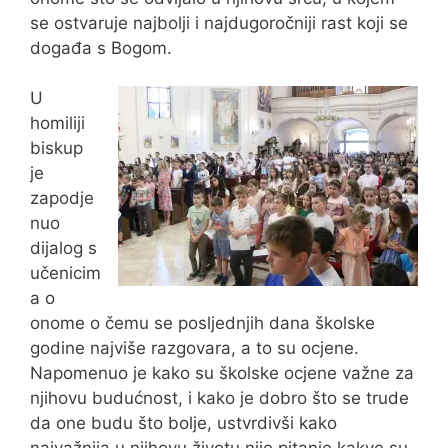
se ostvaruje najbolji i najdugoročniji rast koji se
događa s Bogom.
U
homiliji
biskup
je
zapodje
nuo
dijalog s
učenicim
a o
onome o čemu se posljednjih dana školske
godine najviše razgovara, a to su ocjene.
Napomenuo je kako su školske ocjene važne za
njihovu budućnost, i kako je dobro što se trude
da one budu što bolje, ustvrdivši kako