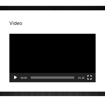
Video
Reproduktor
videozapisa
00:00
01:16