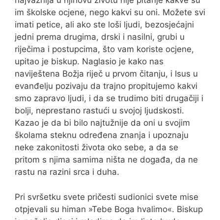
najvažnija u njihovu životu nije pitanje kakve su
im školske ocjene, nego kakvi su oni. Možete svi
imati petice, ali ako ste loši ljudi, bezosjećajni
jedni prema drugima, drski i nasilni, grubi u
riječima i postupcima, što vam koriste ocjene,
upitao je biskup. Naglasio je kako nas
naviještena Božja riječ u prvom čitanju, i Isus u
evanđelju pozivaju da trajno propitujemo kakvi
smo zapravo ljudi, i da se trudimo biti drugačiji i
bolji, neprestano rastući u svojoj ljudskosti.
Kazao je da bi bilo najtužnije da oni u svojim
školama steknu određena znanja i upoznaju
neke zakonitosti života oko sebe, a da se
pritom s njima samima ništa ne događa, da ne
rastu na razini srca i duha.
Pri svršetku svete pričesti sudionici svete mise
otpjevali su himan »Tebe Boga hvalimo«. Biskup