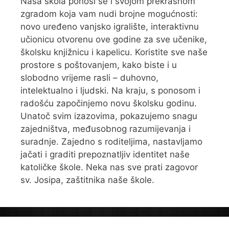
Naša škola ponosi se i svojom prekrasnom
zgradom koja vam nudi brojne mogućnosti:
novo uređeno vanjsko igralište, interaktivnu
učionicu otvorenu ove godine za sve učenike,
školsku knjižnicu i kapelicu. Koristite sve naše
prostore s poštovanjem, kako biste i u
slobodno vrijeme rasli – duhovno,
intelektualno i ljudski. Na kraju, s ponosom i
radošću započinjemo novu školsku godinu.
Unatoč svim izazovima, pokazujemo snagu
zajedništva, međusobnog razumijevanja i
suradnje. Zajedno s roditeljima, nastavljamo
jačati i graditi prepoznatljiv identitet naše
katoličke škole. Neka nas sve prati zagovor
sv. Josipa, zaštitnika naše škole.