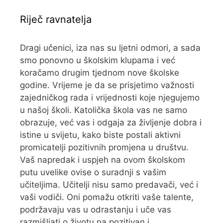
Riječ ravnatelja
Dragi učenici, iza nas su ljetni odmori, a sada
smo ponovno u školskim klupama i već
koračamo drugim tjednom nove školske
godine. Vrijeme je da se prisjetimo važnosti
zajedničkog rada i vrijednosti koje njegujemo
u našoj školi. Katolička škola vas ne samo
obrazuje, već vas i odgaja za življenje dobra i
istine u svijetu, kako biste postali aktivni
promicatelji pozitivnih promjena u društvu.
Vaš napredak i uspjeh na ovom školskom
putu uvelike ovise o suradnji s vašim
učiteljima. Učitelji nisu samo predavači, već i
vaši vodiči. Oni pomažu otkriti vaše talente,
podržavaju vas u odrastanju i uče vas
razmišljati o životu na pozitivan i