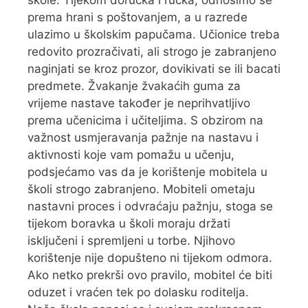
škole. Tijekom doručka i ručka, odnosimo se
prema hrani s poštovanjem, a u razrede
ulazimo u školskim papučama. Učionice treba
redovito prozračivati, ali strogo je zabranjeno
naginjati se kroz prozor, dovikivati se ili bacati
predmete. Žvakanje žvakaćih guma za
vrijeme nastave također je neprihvatljivo
prema učenicima i učiteljima. S obzirom na
važnost usmjeravanja pažnje na nastavu i
aktivnosti koje vam pomažu u učenju,
podsjećamo vas da je korištenje mobitela u
školi strogo zabranjeno. Mobiteli ometaju
nastavni proces i odvraćaju pažnju, stoga se
tijekom boravka u školi moraju držati
isključeni i spremljeni u torbe. Njihovo
korištenje nije dopušteno ni tijekom odmora.
Ako netko prekrši ovo pravilo, mobitel će biti
oduzet i vraćen tek po dolasku roditelja.