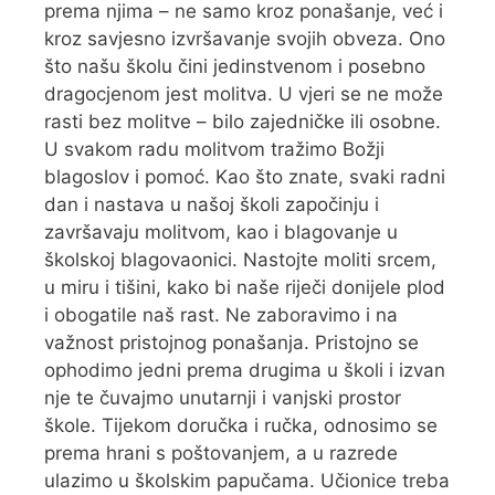
prema njima – ne samo kroz ponašanje, već i
kroz savjesno izvršavanje svojih obveza. Ono
što našu školu čini jedinstvenom i posebno
dragocjenom jest molitva. U vjeri se ne može
rasti bez molitve – bilo zajedničke ili osobne.
U svakom radu molitvom tražimo Božji
blagoslov i pomoć. Kao što znate, svaki radni
dan i nastava u našoj školi započinju i
završavaju molitvom, kao i blagovanje u
školskoj blagovaonici. Nastojte moliti srcem,
u miru i tišini, kako bi naše riječi donijele plod
i obogatile naš rast. Ne zaboravimo i na
važnost pristojnog ponašanja. Pristojno se
ophodimo jedni prema drugima u školi i izvan
nje te čuvajmo unutarnji i vanjski prostor
škole. Tijekom doručka i ručka, odnosimo se
prema hrani s poštovanjem, a u razrede
ulazimo u školskim papučama. Učionice treba