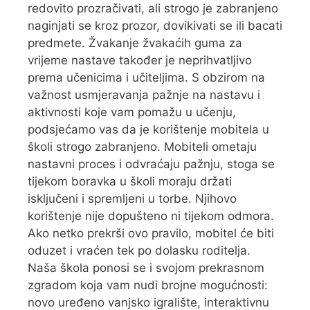
redovito prozračivati, ali strogo je zabranjeno
naginjati se kroz prozor, dovikivati se ili bacati
predmete. Žvakanje žvakaćih guma za
vrijeme nastave također je neprihvatljivo
prema učenicima i učiteljima. S obzirom na
važnost usmjeravanja pažnje na nastavu i
aktivnosti koje vam pomažu u učenju,
podsjećamo vas da je korištenje mobitela u
školi strogo zabranjeno. Mobiteli ometaju
nastavni proces i odvraćaju pažnju, stoga se
tijekom boravka u školi moraju držati
isključeni i spremljeni u torbe. Njihovo
korištenje nije dopušteno ni tijekom odmora.
Ako netko prekrši ovo pravilo, mobitel će biti
oduzet i vraćen tek po dolasku roditelja.
Naša škola ponosi se i svojom prekrasnom
zgradom koja vam nudi brojne mogućnosti:
novo uređeno vanjsko igralište, interaktivnu