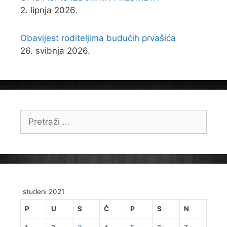
2. lipnja 2026.
Obavijest roditeljima budućih prvašića
26. svibnja 2026.
Pretraži:
studeni 2021
P
U
S
Č
P
S
N