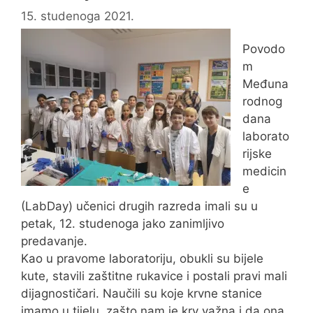
15. studenoga 2021.
Povodo
m
Međuna
rodnog
dana
laborato
rijske
medicin
e
(LabDay) učenici drugih razreda imali su u
petak, 12. studenoga jako zanimljivo
predavanje.
Kao u pravome laboratoriju, obukli su bijele
kute, stavili zaštitne rukavice i postali pravi mali
dijagnostičari. Naučili su koje krvne stanice
imamo u tijelu, zašto nam je krv važna i da ona