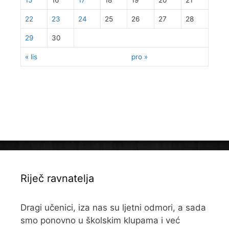
22
23
24
25
26
27
28
29
30
« lis
pro »
Riječ ravnatelja
Dragi učenici, iza nas su ljetni odmori, a sada
smo ponovno u školskim klupama i već