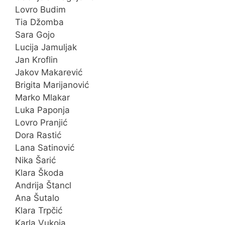
Lovro Budim
Tia Džomba
Sara Gojo
Lucija Jamuljak
Jan Kroflin
Jakov Makarević
Brigita Marijanović
Marko Mlakar
Luka Paponja
Lovro Pranjić
Dora Rastić
Lana Satinović
Nika Šarić
Klara Škoda
Andrija Štancl
Ana Šutalo
Klara Trpčić
Karla Vukoja