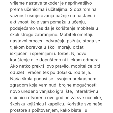
vrijeme nastave također je neprihvatljivo
prema učenicima i učiteljima. S obzirom na
važnost usmjeravanja pažnje na nastavu i
aktivnosti koje vam pomažu u učenju,
podsjećamo vas da je korištenje mobitela u
školi strogo zabranjeno. Mobiteli ometaju
nastavni proces i odvraćaju pažnju, stoga se
tijekom boravka u školi moraju držati
isključeni i spremljeni u torbe. Njihovo
korištenje nije dopušteno ni tijekom odmora.
Ako netko prekrši ovo pravilo, mobitel će biti
oduzet i vraćen tek po dolasku roditelja.
Naša škola ponosi se i svojom prekrasnom
zgradom koja vam nudi brojne mogućnosti:
novo uređeno vanjsko igralište, interaktivnu
učionicu otvorenu ove godine za sve učenike,
školsku knjižnicu i kapelicu. Koristite sve naše
prostore s poštovanjem, kako biste i u