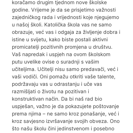
koračamo drugim tjednom nove školske
godine. Vrijeme je da se prisjetimo važnosti
zajedničkog rada i vrijednosti koje njegujemo
u našoj školi. Katolička škola vas ne samo
obrazuje, već vas i odgaja za življenje dobra i
istine u svijetu, kako biste postali aktivni
promicatelji pozitivnih promjena u društvu.
Vaš napredak i uspjeh na ovom školskom
putu uvelike ovise o suradnji s vašim
učiteljima. Učitelji nisu samo predavači, već i
vaši vodiči. Oni pomažu otkriti vaše talente,
podržavaju vas u odrastanju i uče vas
razmišljati o životu na pozitivan i
konstruktivan način. Da bi naš rad bio
uspješan, važno je da pokazujete poštovanje
prema njima – ne samo kroz ponašanje, već i
kroz savjesno izvršavanje svojih obveza. Ono
što našu školu čini jedinstvenom i posebno