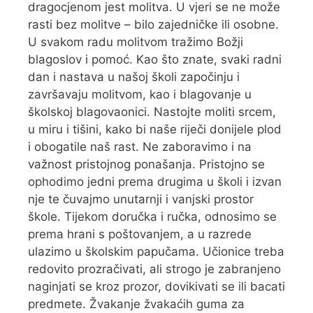
dragocjenom jest molitva. U vjeri se ne može
rasti bez molitve – bilo zajedničke ili osobne.
U svakom radu molitvom tražimo Božji
blagoslov i pomoć. Kao što znate, svaki radni
dan i nastava u našoj školi započinju i
završavaju molitvom, kao i blagovanje u
školskoj blagovaonici. Nastojte moliti srcem,
u miru i tišini, kako bi naše riječi donijele plod
i obogatile naš rast. Ne zaboravimo i na
važnost pristojnog ponašanja. Pristojno se
ophodimo jedni prema drugima u školi i izvan
nje te čuvajmo unutarnji i vanjski prostor
škole. Tijekom doručka i ručka, odnosimo se
prema hrani s poštovanjem, a u razrede
ulazimo u školskim papučama. Učionice treba
redovito prozračivati, ali strogo je zabranjeno
naginjati se kroz prozor, dovikivati se ili bacati
predmete. Žvakanje žvakaćih guma za