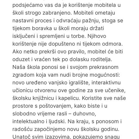
podsjećamo vas da je korištenje mobitela u
školi strogo zabranjeno. Mobiteli ometaju
nastavni proces i odvraćaju pažnju, stoga se
tijekom boravka u školi moraju držati
isključeni i spremljeni u torbe. Njihovo
korištenje nije dopušteno ni tijekom odmora.
Ako netko prekrši ovo pravilo, mobitel će biti
oduzet i vraćen tek po dolasku roditelja.
Naša škola ponosi se i svojom prekrasnom
zgradom koja vam nudi brojne mogućnosti:
novo uređeno vanjsko igralište, interaktivnu
učionicu otvorenu ove godine za sve učenike,
školsku knjižnicu i kapelicu. Koristite sve naše
prostore s poštovanjem, kako biste i u
slobodno vrijeme rasli – duhovno,
intelektualno i ljudski. Na kraju, s ponosom i
radošću započinjemo novu školsku godinu.
Unatoč svim izazovima, pokazujemo snagu