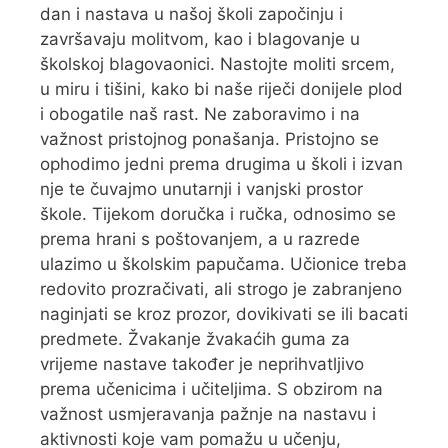
dan i nastava u našoj školi započinju i
završavaju molitvom, kao i blagovanje u
školskoj blagovaonici. Nastojte moliti srcem,
u miru i tišini, kako bi naše riječi donijele plod
i obogatile naš rast. Ne zaboravimo i na
važnost pristojnog ponašanja. Pristojno se
ophodimo jedni prema drugima u školi i izvan
nje te čuvajmo unutarnji i vanjski prostor
škole. Tijekom doručka i ručka, odnosimo se
prema hrani s poštovanjem, a u razrede
ulazimo u školskim papučama. Učionice treba
redovito prozračivati, ali strogo je zabranjeno
naginjati se kroz prozor, dovikivati se ili bacati
predmete. Žvakanje žvakaćih guma za
vrijeme nastave također je neprihvatljivo
prema učenicima i učiteljima. S obzirom na
važnost usmjeravanja pažnje na nastavu i
aktivnosti koje vam pomažu u učenju,