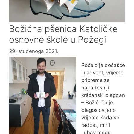
Božićna pšenica Katoličke
osnovne škole u Požegi
29. studenoga 2021.
Počelo je došašće
ili advent, vrijeme
pripreme za
najradosniji
kršćanski blagdan
– Božić. To je
blagoslovljeno
vrijeme kada se
radost, mir i
ljubav mogu