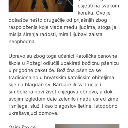
osjetiti na svakom
koraku. Ovo je
došašće nešto drugačije od prijašnjih zbog
raspoloženja koje vlada među ljudima, stoga je
misija širenja radosti, mira i ljubavi zaista
neophodna.
Upravo su zbog toga učenici Katoličke osnovne
škole u Požegi odlučili upakirati božićnu pšenicu
u prigodne paketiće. Božićna pšenica se
tradicionalno u hrvatskim katoličkim obiteljima
sije na blagdan sv. Barbare ili sv. Lucije i
simbolizira novi život i njegovu obnovu, a dok
svojim izgledom daje zelenilo i nadu usred zime
i snijega, služi i kao blagoslov ljetine, istodobno
ukrašavajući domove.
Osim što će