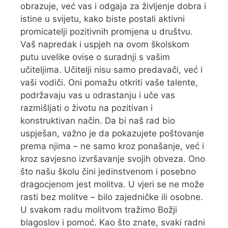
obrazuje, već vas i odgaja za življenje dobra i
istine u svijetu, kako biste postali aktivni
promicatelji pozitivnih promjena u društvu.
Vaš napredak i uspjeh na ovom školskom
putu uvelike ovise o suradnji s vašim
učiteljima. Učitelji nisu samo predavači, već i
vaši vodiči. Oni pomažu otkriti vaše talente,
podržavaju vas u odrastanju i uče vas
razmišljati o životu na pozitivan i
konstruktivan način. Da bi naš rad bio
uspješan, važno je da pokazujete poštovanje
prema njima – ne samo kroz ponašanje, već i
kroz savjesno izvršavanje svojih obveza. Ono
što našu školu čini jedinstvenom i posebno
dragocjenom jest molitva. U vjeri se ne može
rasti bez molitve – bilo zajedničke ili osobne.
U svakom radu molitvom tražimo Božji
blagoslov i pomoć. Kao što znate, svaki radni