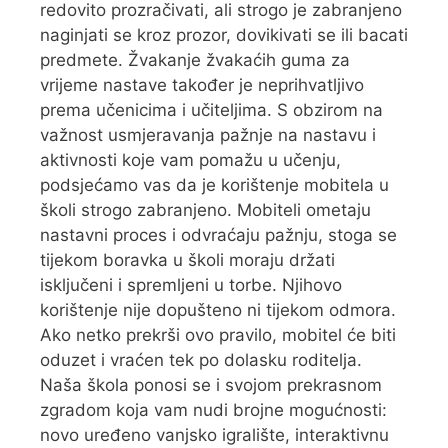
redovito prozračivati, ali strogo je zabranjeno
naginjati se kroz prozor, dovikivati se ili bacati
predmete. Žvakanje žvakaćih guma za
vrijeme nastave također je neprihvatljivo
prema učenicima i učiteljima. S obzirom na
važnost usmjeravanja pažnje na nastavu i
aktivnosti koje vam pomažu u učenju,
podsjećamo vas da je korištenje mobitela u
školi strogo zabranjeno. Mobiteli ometaju
nastavni proces i odvraćaju pažnju, stoga se
tijekom boravka u školi moraju držati
isključeni i spremljeni u torbe. Njihovo
korištenje nije dopušteno ni tijekom odmora.
Ako netko prekrši ovo pravilo, mobitel će biti
oduzet i vraćen tek po dolasku roditelja.
Naša škola ponosi se i svojom prekrasnom
zgradom koja vam nudi brojne mogućnosti:
novo uređeno vanjsko igralište, interaktivnu