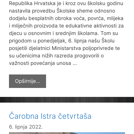
Republika Hrvatska je i kroz ovu školsku godinu
nastavila provedbu Školske sheme odnosno
dodjelu besplatnih obroka voća, povrća, mlijeka
i mliječnih proizvoda te edukativne aktivnosti za
djecu u osnovnim i srednjim školama. Tom su
prigodom u ponedjeljak, 6. lipnja našu Školu
posjetili djelatnici Ministarstva poljoprivrede te
su učenicima nižih razreda progovorili o
važnosti povećanja unosa …
Održano
Opširnije…
predavanje
i
ocjenjivanje
voća
Čarobna Istra četvrtaša
i
sira
6. lipnja 2022.