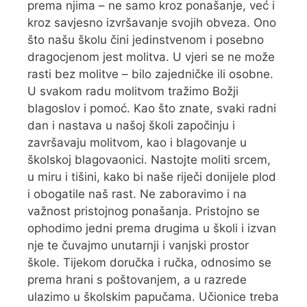
prema njima – ne samo kroz ponašanje, već i
kroz savjesno izvršavanje svojih obveza. Ono
što našu školu čini jedinstvenom i posebno
dragocjenom jest molitva. U vjeri se ne može
rasti bez molitve – bilo zajedničke ili osobne.
U svakom radu molitvom tražimo Božji
blagoslov i pomoć. Kao što znate, svaki radni
dan i nastava u našoj školi započinju i
završavaju molitvom, kao i blagovanje u
školskoj blagovaonici. Nastojte moliti srcem,
u miru i tišini, kako bi naše riječi donijele plod
i obogatile naš rast. Ne zaboravimo i na
važnost pristojnog ponašanja. Pristojno se
ophodimo jedni prema drugima u školi i izvan
nje te čuvajmo unutarnji i vanjski prostor
škole. Tijekom doručka i ručka, odnosimo se
prema hrani s poštovanjem, a u razrede
ulazimo u školskim papučama. Učionice treba