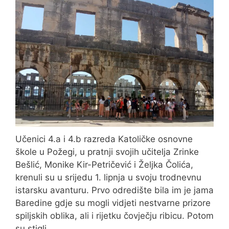
Učenici 4.a i 4.b razreda Katoličke osnovne
škole u Požegi, u pratnji svojih učitelja Zrinke
Bešlić, Monike Kir-Petričević i Željka Čolića,
krenuli su u srijedu 1. lipnja u svoju trodnevnu
istarsku avanturu. Prvo odredište bila im je jama
Baredine gdje su mogli vidjeti nestvarne prizore
spiljskih oblika, ali i rijetku čovječju ribicu. Potom
su stigli …