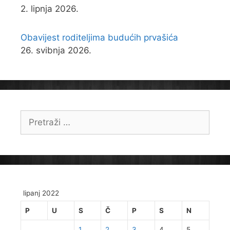
2. lipnja 2026.
Obavijest roditeljima budućih prvašića
26. svibnja 2026.
Pretraži:
lipanj 2022
P
U
S
Č
P
S
N
1
2
3
4
5