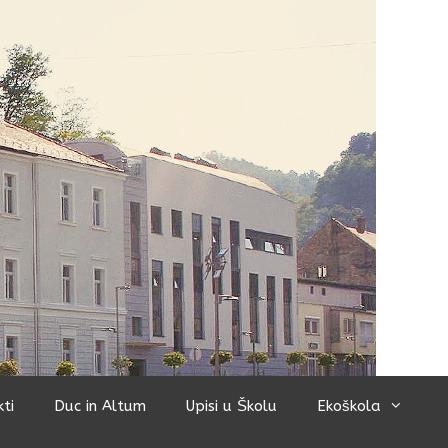
kti
Duc in Altum
Upisi u Školu
Ekoškola