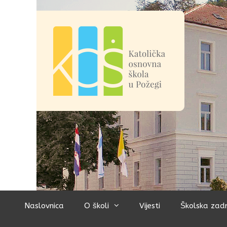
Preskoči
na
sadržaj
Naslovnica
O školi
Vijesti
Školska zad