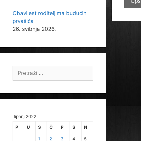
Opš
Obavijest roditeljima budućih
prvašića
26. svibnja 2026.
Pretraži:
lipanj 2022
P
U
S
Č
P
S
N
1
2
3
4
5