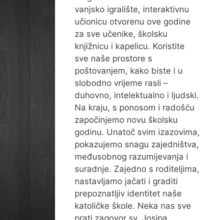
vanjsko igralište, interaktivnu
učionicu otvorenu ove godine
za sve učenike, školsku
knjižnicu i kapelicu. Koristite
sve naše prostore s
poštovanjem, kako biste i u
slobodno vrijeme rasli –
duhovno, intelektualno i ljudski.
Na kraju, s ponosom i radošću
započinjemo novu školsku
godinu. Unatoč svim izazovima,
pokazujemo snagu zajedništva,
međusobnog razumijevanja i
suradnje. Zajedno s roditeljima,
nastavljamo jačati i graditi
prepoznatljiv identitet naše
katoličke škole. Neka nas sve
prati zagovor sv. Josipa,