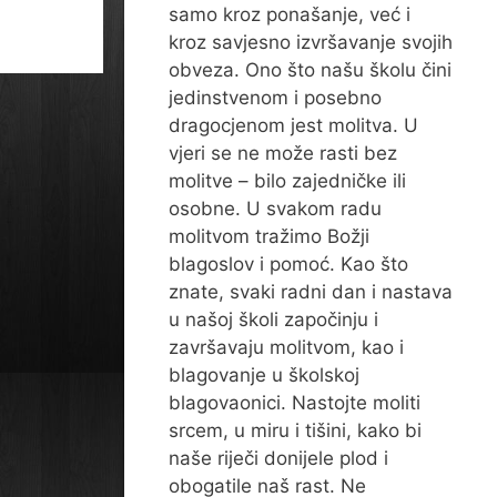
samo kroz ponašanje, već i
kroz savjesno izvršavanje svojih
obveza. Ono što našu školu čini
jedinstvenom i posebno
dragocjenom jest molitva. U
vjeri se ne može rasti bez
molitve – bilo zajedničke ili
osobne. U svakom radu
molitvom tražimo Božji
blagoslov i pomoć. Kao što
znate, svaki radni dan i nastava
u našoj školi započinju i
završavaju molitvom, kao i
blagovanje u školskoj
blagovaonici. Nastojte moliti
srcem, u miru i tišini, kako bi
naše riječi donijele plod i
obogatile naš rast. Ne