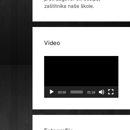
zaštitnika naše škole.
Video
Reproduktor
videozapisa
00:00
01:16