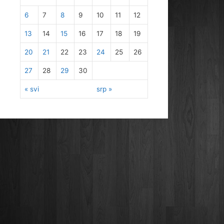
6
7
8
9
10
11
12
13
14
15
16
17
18
19
20
21
22
23
24
25
26
27
28
29
30
« svi
srp »