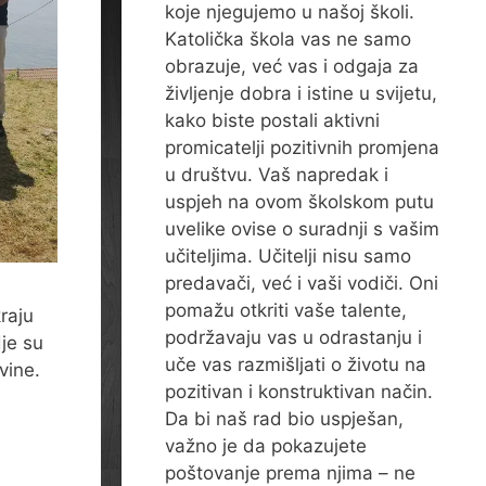
koje njegujemo u našoj školi.
Katolička škola vas ne samo
obrazuje, već vas i odgaja za
življenje dobra i istine u svijetu,
kako biste postali aktivni
promicatelji pozitivnih promjena
u društvu. Vaš napredak i
uspjeh na ovom školskom putu
uvelike ovise o suradnji s vašim
učiteljima. Učitelji nisu samo
predavači, već i vaši vodiči. Oni
pomažu otkriti vaše talente,
kraju
podržavaju vas u odrastanju i
je su
uče vas razmišljati o životu na
vine.
pozitivan i konstruktivan način.
Da bi naš rad bio uspješan,
važno je da pokazujete
poštovanje prema njima – ne