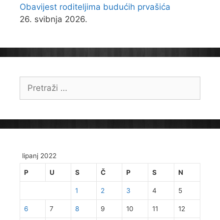
Obavijest roditeljima budućih prvašića
26. svibnja 2026.
Pretraži:
lipanj 2022
P
U
S
Č
P
S
N
1
2
3
4
5
6
7
8
9
10
11
12