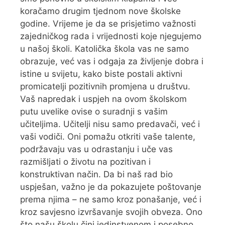
koračamo drugim tjednom nove školske
godine. Vrijeme je da se prisjetimo važnosti
zajedničkog rada i vrijednosti koje njegujemo
u našoj školi. Katolička škola vas ne samo
obrazuje, već vas i odgaja za življenje dobra i
istine u svijetu, kako biste postali aktivni
promicatelji pozitivnih promjena u društvu.
Vaš napredak i uspjeh na ovom školskom
putu uvelike ovise o suradnji s vašim
učiteljima. Učitelji nisu samo predavači, već i
vaši vodiči. Oni pomažu otkriti vaše talente,
podržavaju vas u odrastanju i uče vas
razmišljati o životu na pozitivan i
konstruktivan način. Da bi naš rad bio
uspješan, važno je da pokazujete poštovanje
prema njima – ne samo kroz ponašanje, već i
kroz savjesno izvršavanje svojih obveza. Ono
što našu školu čini jedinstvenom i posebno