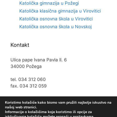
Katolička gimnazija u Požegi
Katolička klasična gimnazija u Virovitici
Katolička osnovna škola u Virovitici
Katolička osnovna škola u Novskoj
Kontakt
Ulica pape Ivana Pavla II. 6
34000 Požega
tel. 034 312 060
fax. 034 312 059
e-mail:
kos@kospz.hr
Koristimo kolačiće kako bismo vam pružili najbolje iskustvo na
našoj web stranici.
Informacije o kolačićima koje koristimo ili opcije za
isključivanje kolačića možete pronaći u
postavkama
.