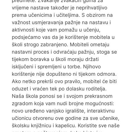
predmete. Žvakanje žvakaćih guma za
vrijeme nastave također je neprihvatljivo
prema učenicima i učiteljima. S obzirom na
važnost usmjeravanja pažnje na nastavu i
aktivnosti koje vam pomažu u učenju,
podsjećamo vas da je korištenje mobitela u
školi strogo zabranjeno. Mobiteli ometaju
nastavni proces i odvraćaju pažnju, stoga se
tijekom boravka u školi moraju držati
isključeni i spremljeni u torbe. Njihovo
korištenje nije dopušteno ni tijekom odmora.
Ako netko prekrši ovo pravilo, mobitel će biti
oduzet i vraćen tek po dolasku roditelja.
Naša škola ponosi se i svojom prekrasnom
zgradom koja vam nudi brojne mogućnosti:
novo uređeno vanjsko igralište, interaktivnu
učionicu otvorenu ove godine za sve učenike,
školsku knjižnicu i kapelicu. Koristite sve naše