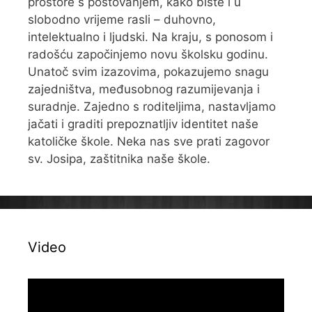
prostore s poštovanjem, kako biste i u
slobodno vrijeme rasli – duhovno,
intelektualno i ljudski. Na kraju, s ponosom i
radošću započinjemo novu školsku godinu.
Unatoč svim izazovima, pokazujemo snagu
zajedništva, međusobnog razumijevanja i
suradnje. Zajedno s roditeljima, nastavljamo
jačati i graditi prepoznatljiv identitet naše
katoličke škole. Neka nas sve prati zagovor
sv. Josipa, zaštitnika naše škole.
Video
Reproduktor
videozapisa