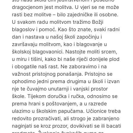
dragocjenom jest molitva. U vjeri se ne može
rasti bez molitve – bilo zajedničke ili osobne.
U svakom radu molitvom tražimo Božji
blagoslov i pomoć. Kao što znate, svaki radni
dan i nastava u našoj školi započinju i
završavaju molitvom, kao i blagovanje u
školskoj blagovaonici. Nastojte moliti srcem,
u miru i tišini, kako bi naše riječi donijele plod
i obogatile naš rast. Ne zaboravimo i na
važnost pristojnog ponašanja. Pristojno se
ophodimo jedni prema drugima u školi i izvan
nje te čuvajmo unutarnji i vanjski prostor
škole. Tijekom doručka i ručka, odnosimo se
prema hrani s poštovanjem, a u razrede
ulazimo u školskim papučama. Učionice treba
redovito prozračivati, ali strogo je zabranjeno
naginjati se kroz prozor, dovikivati se ili bacati