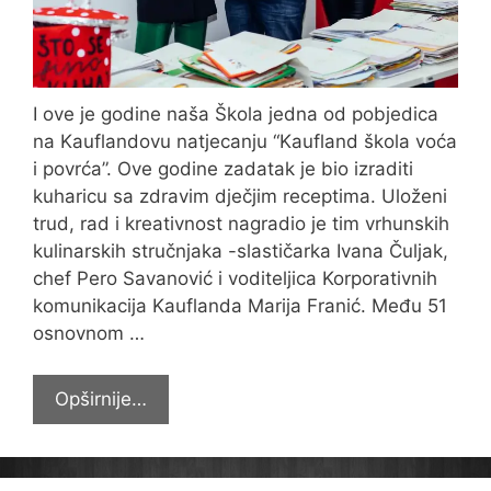
I ove je godine naša Škola jedna od pobjedica
na Kauflandovu natjecanju “Kaufland škola voća
i povrća”. Ove godine zadatak je bio izraditi
kuharicu sa zdravim dječjim receptima. Uloženi
trud, rad i kreativnost nagradio je tim vrhunskih
kulinarskih stručnjaka -slastičarka Ivana Čuljak,
chef Pero Savanović i voditeljica Korporativnih
komunikacija Kauflanda Marija Franić. Među 51
osnovnom …
I
Opširnije…
ove
godine
“Kaufland