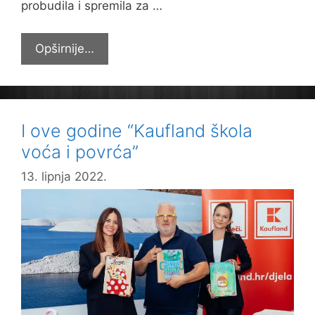
probudila i spremila za …
Izlet
Opširnije…
trećaša
u
Osijek
i
I ove godine “Kaufland škola
Kopački
voća i povrća”
rit
13. lipnja 2022.