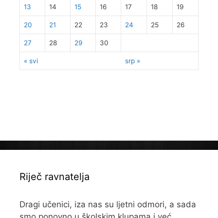
13
14
15
16
17
18
19
20
21
22
23
24
25
26
27
28
29
30
« svi
srp »
Riječ ravnatelja
Dragi učenici, iza nas su ljetni odmori, a sada
smo ponovno u školskim klupama i već