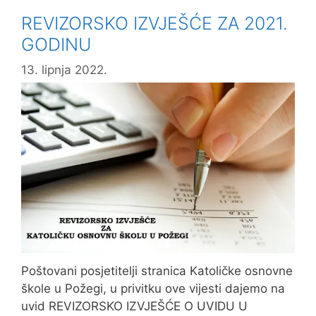
škola
REVIZORSKO IZVJEŠĆE ZA 2021.
voća
GODINU
i
povrća”
13. lipnja 2022.
Poštovani posjetitelji stranica Katoličke osnovne
škole u Požegi, u privitku ove vijesti dajemo na
uvid REVIZORSKO IZVJEŠĆE O UVIDU U