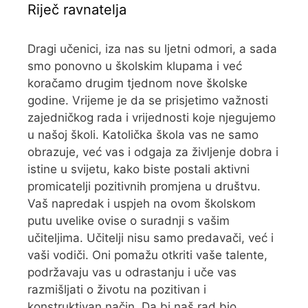
Riječ ravnatelja
Dragi učenici, iza nas su ljetni odmori, a sada
smo ponovno u školskim klupama i već
koračamo drugim tjednom nove školske
godine. Vrijeme je da se prisjetimo važnosti
zajedničkog rada i vrijednosti koje njegujemo
u našoj školi. Katolička škola vas ne samo
obrazuje, već vas i odgaja za življenje dobra i
istine u svijetu, kako biste postali aktivni
promicatelji pozitivnih promjena u društvu.
Vaš napredak i uspjeh na ovom školskom
putu uvelike ovise o suradnji s vašim
učiteljima. Učitelji nisu samo predavači, već i
vaši vodiči. Oni pomažu otkriti vaše talente,
podržavaju vas u odrastanju i uče vas
razmišljati o životu na pozitivan i
konstruktivan način. Da bi naš rad bio