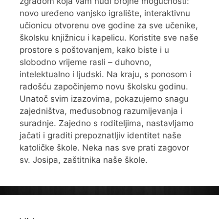
zgradom koja vam nudi brojne mogućnosti:
novo uređeno vanjsko igralište, interaktivnu
učionicu otvorenu ove godine za sve učenike,
školsku knjižnicu i kapelicu. Koristite sve naše
prostore s poštovanjem, kako biste i u
slobodno vrijeme rasli – duhovno,
intelektualno i ljudski. Na kraju, s ponosom i
radošću započinjemo novu školsku godinu.
Unatoč svim izazovima, pokazujemo snagu
zajedništva, međusobnog razumijevanja i
suradnje. Zajedno s roditeljima, nastavljamo
jačati i graditi prepoznatljiv identitet naše
katoličke škole. Neka nas sve prati zagovor
sv. Josipa, zaštitnika naše škole.