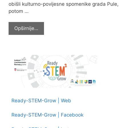
obišli kulturno-povijesne spomenike grada Pule,
potom …
Terenska
Opširnije…
nastava
sedmaša
u
Istru
Ready-STEM-Grow | Web
Ready-STEM-Grow | Facebook