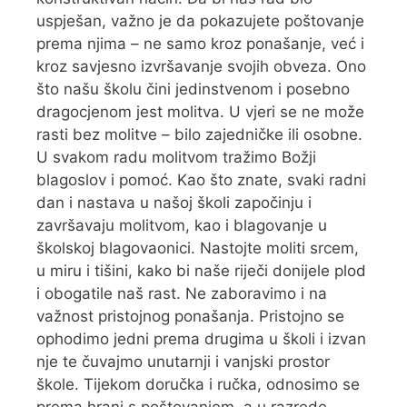
uspješan, važno je da pokazujete poštovanje
prema njima – ne samo kroz ponašanje, već i
kroz savjesno izvršavanje svojih obveza. Ono
što našu školu čini jedinstvenom i posebno
dragocjenom jest molitva. U vjeri se ne može
rasti bez molitve – bilo zajedničke ili osobne.
U svakom radu molitvom tražimo Božji
blagoslov i pomoć. Kao što znate, svaki radni
dan i nastava u našoj školi započinju i
završavaju molitvom, kao i blagovanje u
školskoj blagovaonici. Nastojte moliti srcem,
u miru i tišini, kako bi naše riječi donijele plod
i obogatile naš rast. Ne zaboravimo i na
važnost pristojnog ponašanja. Pristojno se
ophodimo jedni prema drugima u školi i izvan
nje te čuvajmo unutarnji i vanjski prostor
škole. Tijekom doručka i ručka, odnosimo se
prema hrani s poštovanjem, a u razrede