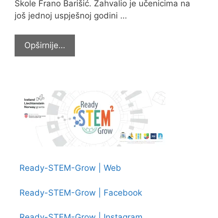
Škole Frano Barišić. Zahvalio je učenicima na
još jednoj uspješnoj godini …
Završna
Opširnije…
priredba
učenika
naše
Škole
Ready-STEM-Grow | Web
Ready-STEM-Grow | Facebook
Ready-STEM-Grow | Instagram