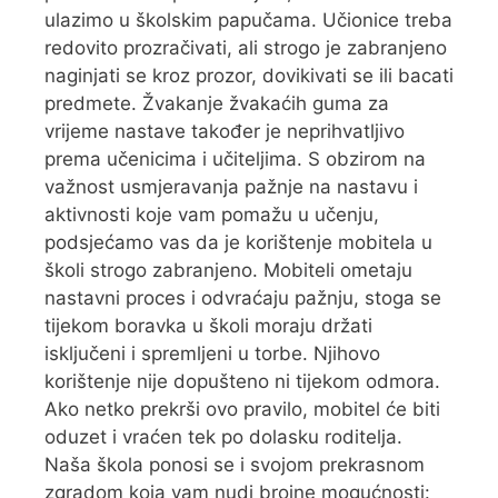
ulazimo u školskim papučama. Učionice treba
redovito prozračivati, ali strogo je zabranjeno
naginjati se kroz prozor, dovikivati se ili bacati
predmete. Žvakanje žvakaćih guma za
vrijeme nastave također je neprihvatljivo
prema učenicima i učiteljima. S obzirom na
važnost usmjeravanja pažnje na nastavu i
aktivnosti koje vam pomažu u učenju,
podsjećamo vas da je korištenje mobitela u
školi strogo zabranjeno. Mobiteli ometaju
nastavni proces i odvraćaju pažnju, stoga se
tijekom boravka u školi moraju držati
isključeni i spremljeni u torbe. Njihovo
korištenje nije dopušteno ni tijekom odmora.
Ako netko prekrši ovo pravilo, mobitel će biti
oduzet i vraćen tek po dolasku roditelja.
Naša škola ponosi se i svojom prekrasnom
zgradom koja vam nudi brojne mogućnosti: