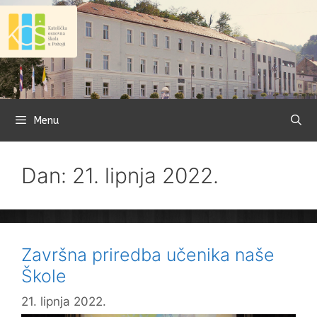
Preskoči
na
sadržaj
Menu
Dan: 21. lipnja 2022.
Završna priredba učenika naše
Škole
21. lipnja 2022.