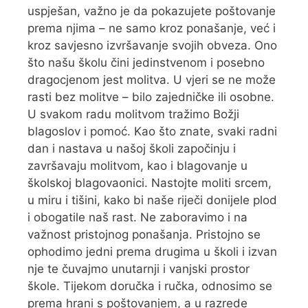
uspješan, važno je da pokazujete poštovanje
prema njima – ne samo kroz ponašanje, već i
kroz savjesno izvršavanje svojih obveza. Ono
što našu školu čini jedinstvenom i posebno
dragocjenom jest molitva. U vjeri se ne može
rasti bez molitve – bilo zajedničke ili osobne.
U svakom radu molitvom tražimo Božji
blagoslov i pomoć. Kao što znate, svaki radni
dan i nastava u našoj školi započinju i
završavaju molitvom, kao i blagovanje u
školskoj blagovaonici. Nastojte moliti srcem,
u miru i tišini, kako bi naše riječi donijele plod
i obogatile naš rast. Ne zaboravimo i na
važnost pristojnog ponašanja. Pristojno se
ophodimo jedni prema drugima u školi i izvan
nje te čuvajmo unutarnji i vanjski prostor
škole. Tijekom doručka i ručka, odnosimo se
prema hrani s poštovanjem, a u razrede