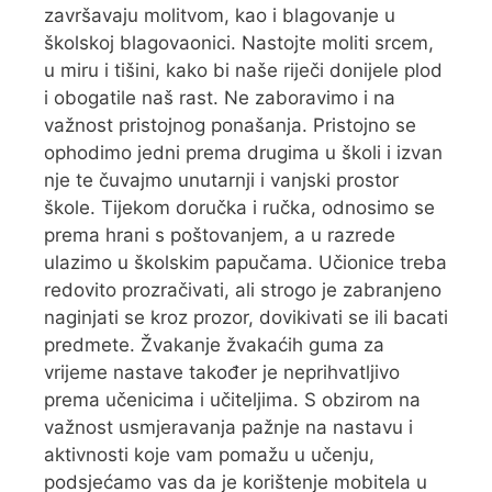
završavaju molitvom, kao i blagovanje u
školskoj blagovaonici. Nastojte moliti srcem,
u miru i tišini, kako bi naše riječi donijele plod
i obogatile naš rast. Ne zaboravimo i na
važnost pristojnog ponašanja. Pristojno se
ophodimo jedni prema drugima u školi i izvan
nje te čuvajmo unutarnji i vanjski prostor
škole. Tijekom doručka i ručka, odnosimo se
prema hrani s poštovanjem, a u razrede
ulazimo u školskim papučama. Učionice treba
redovito prozračivati, ali strogo je zabranjeno
naginjati se kroz prozor, dovikivati se ili bacati
predmete. Žvakanje žvakaćih guma za
vrijeme nastave također je neprihvatljivo
prema učenicima i učiteljima. S obzirom na
važnost usmjeravanja pažnje na nastavu i
aktivnosti koje vam pomažu u učenju,
podsjećamo vas da je korištenje mobitela u