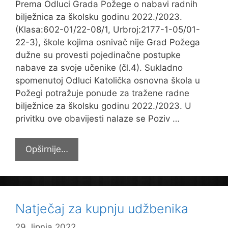
Prema Odluci Grada Požege o nabavi radnih
bilježnica za školsku godinu 2022./2023.
(Klasa:602-01/22-08/1, Urbroj:2177-1-05/01-
22-3), škole kojima osnivač nije Grad Požega
dužne su provesti pojedinačne postupke
nabave za svoje učenike (čl.4). Sukladno
spomenutoj Odluci Katolička osnovna škola u
Požegi potražuje ponude za tražene radne
bilježnice za školsku godinu 2022./2023. U
privitku ove obavijesti nalaze se Poziv …
Natječaj
Opširnije…
za
kupnju
radnih
bilježnica
Natječaj za kupnju udžbenika
29. lipnja 2022.