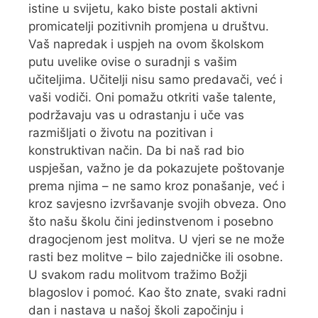
istine u svijetu, kako biste postali aktivni
promicatelji pozitivnih promjena u društvu.
Vaš napredak i uspjeh na ovom školskom
putu uvelike ovise o suradnji s vašim
učiteljima. Učitelji nisu samo predavači, već i
vaši vodiči. Oni pomažu otkriti vaše talente,
podržavaju vas u odrastanju i uče vas
razmišljati o životu na pozitivan i
konstruktivan način. Da bi naš rad bio
uspješan, važno je da pokazujete poštovanje
prema njima – ne samo kroz ponašanje, već i
kroz savjesno izvršavanje svojih obveza. Ono
što našu školu čini jedinstvenom i posebno
dragocjenom jest molitva. U vjeri se ne može
rasti bez molitve – bilo zajedničke ili osobne.
U svakom radu molitvom tražimo Božji
blagoslov i pomoć. Kao što znate, svaki radni
dan i nastava u našoj školi započinju i