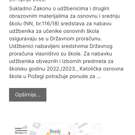
Sukladno Zakonu o udžbenicima i drugim
obrazovnim materijalima za osnovnu i srednju
školu (NN, br.116/18) sredstava za nabavu
udžbenika za učenike osnovnih škola
osiguravaju se u Državnom proračunu.
Udžbenici nabavljeni sredstvima Državnog
proračuna vlasništvo su škole. Za nabavku
udžbenika obveznih i izbornih predmeta za
školsku godinu 2022./2023., Katolička osnovna
škola u Požegi potražuje ponude za …
Natječaj
Opširnije…
za
kupnju
udžbenika