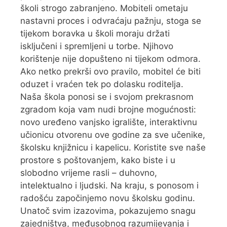
školi strogo zabranjeno. Mobiteli ometaju
nastavni proces i odvraćaju pažnju, stoga se
tijekom boravka u školi moraju držati
isključeni i spremljeni u torbe. Njihovo
korištenje nije dopušteno ni tijekom odmora.
Ako netko prekrši ovo pravilo, mobitel će biti
oduzet i vraćen tek po dolasku roditelja.
Naša škola ponosi se i svojom prekrasnom
zgradom koja vam nudi brojne mogućnosti:
novo uređeno vanjsko igralište, interaktivnu
učionicu otvorenu ove godine za sve učenike,
školsku knjižnicu i kapelicu. Koristite sve naše
prostore s poštovanjem, kako biste i u
slobodno vrijeme rasli – duhovno,
intelektualno i ljudski. Na kraju, s ponosom i
radošću započinjemo novu školsku godinu.
Unatoč svim izazovima, pokazujemo snagu
zajedništva, međusobnog razumijevanja i