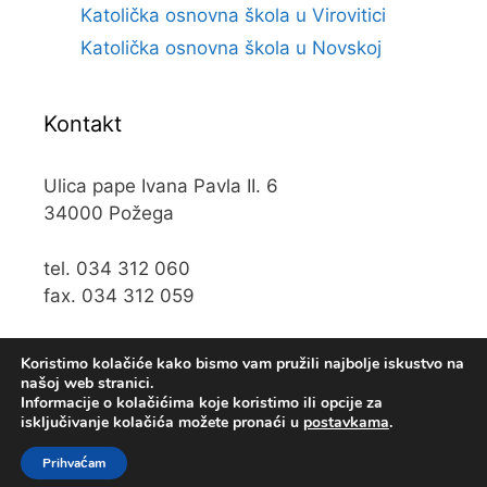
Katolička osnovna škola u Virovitici
Katolička osnovna škola u Novskoj
Kontakt
Ulica pape Ivana Pavla II. 6
34000 Požega
tel. 034 312 060
fax. 034 312 059
e-mail:
kos@kospz.hr
Koristimo kolačiće kako bismo vam pružili najbolje iskustvo na
našoj web stranici.
Informacije o kolačićima koje koristimo ili opcije za
isključivanje kolačića možete pronaći u
postavkama
.
© 2019 Katolička osnova škola u Požegi • Web usluge
Prihvaćam
KUHADA