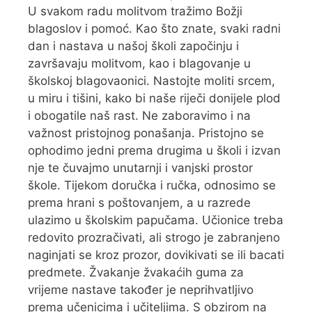
U svakom radu molitvom tražimo Božji
blagoslov i pomoć. Kao što znate, svaki radni
dan i nastava u našoj školi započinju i
završavaju molitvom, kao i blagovanje u
školskoj blagovaonici. Nastojte moliti srcem,
u miru i tišini, kako bi naše riječi donijele plod
i obogatile naš rast. Ne zaboravimo i na
važnost pristojnog ponašanja. Pristojno se
ophodimo jedni prema drugima u školi i izvan
nje te čuvajmo unutarnji i vanjski prostor
škole. Tijekom doručka i ručka, odnosimo se
prema hrani s poštovanjem, a u razrede
ulazimo u školskim papučama. Učionice treba
redovito prozračivati, ali strogo je zabranjeno
naginjati se kroz prozor, dovikivati se ili bacati
predmete. Žvakanje žvakaćih guma za
vrijeme nastave također je neprihvatljivo
prema učenicima i učiteljima. S obzirom na