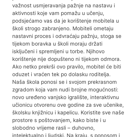
važnost usmjeravanja pažnje na nastavu i
aktivnosti koje vam pomažu u učenju,
podsjećamo vas da je korištenje mobitela u
školi strogo zabranjeno. Mobiteli ometaju
nastavni proces i odvraćaju pažnju, stoga se
tijekom boravka u školi moraju držati
isključeni i spremljeni u torbe. Njihovo
korištenje nije dopušteno ni tijekom odmora.
Ako netko prekrši ovo pravilo, mobitel će biti
oduzet i vraćen tek po dolasku roditelja.
Naša škola ponosi se i svojom prekrasnom
zgradom koja vam nudi brojne mogućnosti:
novo uređeno vanjsko igralište, interaktivnu
učionicu otvorenu ove godine za sve učenike,
školsku knjižnicu i kapelicu. Koristite sve naše
prostore s poštovanjem, kako biste i u
slobodno vrijeme rasli – duhovno,
intelektualno i ljudski. Na kraju, s ponosom i