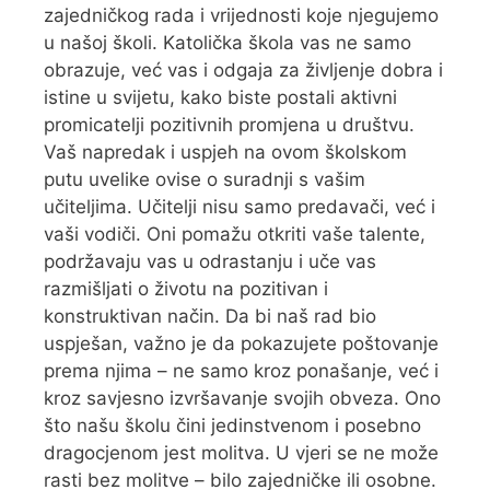
zajedničkog rada i vrijednosti koje njegujemo
u našoj školi. Katolička škola vas ne samo
obrazuje, već vas i odgaja za življenje dobra i
istine u svijetu, kako biste postali aktivni
promicatelji pozitivnih promjena u društvu.
Vaš napredak i uspjeh na ovom školskom
putu uvelike ovise o suradnji s vašim
učiteljima. Učitelji nisu samo predavači, već i
vaši vodiči. Oni pomažu otkriti vaše talente,
podržavaju vas u odrastanju i uče vas
razmišljati o životu na pozitivan i
konstruktivan način. Da bi naš rad bio
uspješan, važno je da pokazujete poštovanje
prema njima – ne samo kroz ponašanje, već i
kroz savjesno izvršavanje svojih obveza. Ono
što našu školu čini jedinstvenom i posebno
dragocjenom jest molitva. U vjeri se ne može
rasti bez molitve – bilo zajedničke ili osobne.