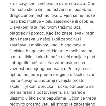
kroz savjesno izvršavanje svojih obveza. Ono
što našu školu čini jedinstvenom i posebno
dragocjenom jest molitva. U vjeri se ne može
rasti bez molitve – bilo zajedničke ili osobne.
U svakom radu molitvom tražimo Božji
blagoslov i pomoć. Kao što znate, svaki radni
dan i nastava u našoj školi započinju i
završavaju molitvom, kao i blagovanje u
školskoj blagovaonici. Nastojte moliti srcem,
u miru i tišini, kako bi naše riječi donijele plod
i obogatile naš rast. Ne zaboravimo i na
važnost pristojnog ponašanja. Pristojno se
ophodimo jedni prema drugima u školi i izvan
nje te čuvajmo unutarnji i vanjski prostor
škole. Tijekom doručka i ručka, odnosimo se
prema hrani s poštovanjem, a u razrede
ulazimo u školskim papučama. Učionice treba
redovito prozračivati, ali strogo je zabranjeno