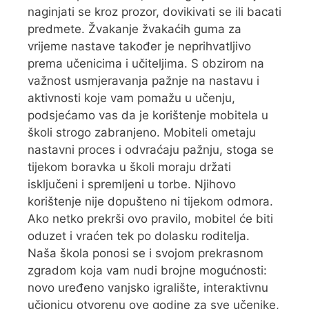
naginjati se kroz prozor, dovikivati se ili bacati
predmete. Žvakanje žvakaćih guma za
vrijeme nastave također je neprihvatljivo
prema učenicima i učiteljima. S obzirom na
važnost usmjeravanja pažnje na nastavu i
aktivnosti koje vam pomažu u učenju,
podsjećamo vas da je korištenje mobitela u
školi strogo zabranjeno. Mobiteli ometaju
nastavni proces i odvraćaju pažnju, stoga se
tijekom boravka u školi moraju držati
isključeni i spremljeni u torbe. Njihovo
korištenje nije dopušteno ni tijekom odmora.
Ako netko prekrši ovo pravilo, mobitel će biti
oduzet i vraćen tek po dolasku roditelja.
Naša škola ponosi se i svojom prekrasnom
zgradom koja vam nudi brojne mogućnosti:
novo uređeno vanjsko igralište, interaktivnu
učionicu otvorenu ove godine za sve učenike,