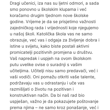
Dragi učenici, iza nas su ljetni odmori, a sada
smo ponovno u školskim klupama i već
koračamo drugim tjednom nove školske
godine. Vrijeme je da se prisjetimo važnosti
zajedničkog rada i vrijednosti koje njegujemo
u našoj školi. Katolička škola vas ne samo
obrazuje, već vas i odgaja za življenje dobra i
istine u svijetu, kako biste postali aktivni
promicatelji pozitivnih promjena u društvu.
Vaš napredak i uspjeh na ovom školskom
putu uvelike ovise o suradnji s vašim
učiteljima. Učitelji nisu samo predavači, već i
vaši vodiči. Oni pomažu otkriti vaše talente,
podržavaju vas u odrastanju i uče vas
razmišljati o životu na pozitivan i
konstruktivan način. Da bi naš rad bio
uspješan, važno je da pokazujete poštovanje
prema njima – ne samo kroz ponašanje, već i