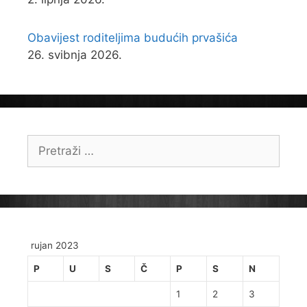
Obavijest roditeljima budućih prvašića
26. svibnja 2026.
Pretraži:
rujan 2023
P
U
S
Č
P
S
N
1
2
3