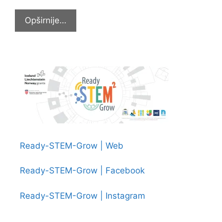
15.
Opširnije…
generacija
učenika
Katoličke
osnovne
škole
u
Požegi
Ready-STEM-Grow | Web
Ready-STEM-Grow | Facebook
Ready-STEM-Grow | Instagram