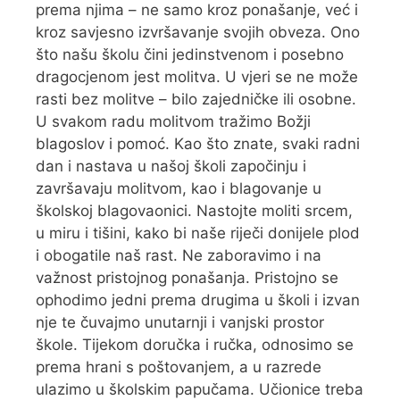
prema njima – ne samo kroz ponašanje, već i
kroz savjesno izvršavanje svojih obveza. Ono
što našu školu čini jedinstvenom i posebno
dragocjenom jest molitva. U vjeri se ne može
rasti bez molitve – bilo zajedničke ili osobne.
U svakom radu molitvom tražimo Božji
blagoslov i pomoć. Kao što znate, svaki radni
dan i nastava u našoj školi započinju i
završavaju molitvom, kao i blagovanje u
školskoj blagovaonici. Nastojte moliti srcem,
u miru i tišini, kako bi naše riječi donijele plod
i obogatile naš rast. Ne zaboravimo i na
važnost pristojnog ponašanja. Pristojno se
ophodimo jedni prema drugima u školi i izvan
nje te čuvajmo unutarnji i vanjski prostor
škole. Tijekom doručka i ručka, odnosimo se
prema hrani s poštovanjem, a u razrede
ulazimo u školskim papučama. Učionice treba