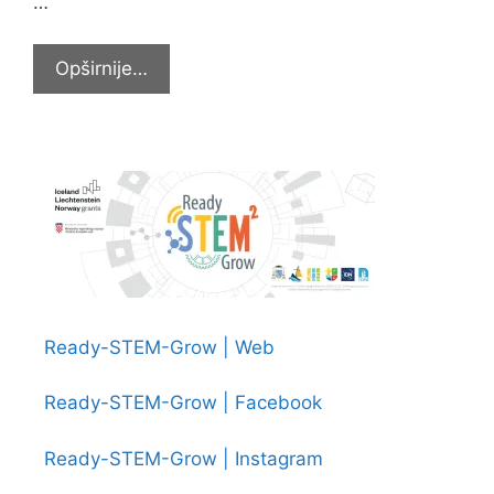
…
Obilježili
Opširnije…
Hrvatski
olimpijski
dan
Ready-STEM-Grow | Web
Ready-STEM-Grow | Facebook
Ready-STEM-Grow | Instagram