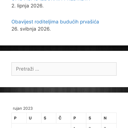
2. lipnja 2026.
Obavijest roditeljima budućih prvašića
26. svibnja 2026.
Pretraži:
rujan 2023
P
U
S
Č
P
S
N