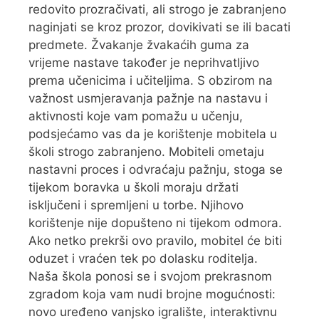
redovito prozračivati, ali strogo je zabranjeno
naginjati se kroz prozor, dovikivati se ili bacati
predmete. Žvakanje žvakaćih guma za
vrijeme nastave također je neprihvatljivo
prema učenicima i učiteljima. S obzirom na
važnost usmjeravanja pažnje na nastavu i
aktivnosti koje vam pomažu u učenju,
podsjećamo vas da je korištenje mobitela u
školi strogo zabranjeno. Mobiteli ometaju
nastavni proces i odvraćaju pažnju, stoga se
tijekom boravka u školi moraju držati
isključeni i spremljeni u torbe. Njihovo
korištenje nije dopušteno ni tijekom odmora.
Ako netko prekrši ovo pravilo, mobitel će biti
oduzet i vraćen tek po dolasku roditelja.
Naša škola ponosi se i svojom prekrasnom
zgradom koja vam nudi brojne mogućnosti:
novo uređeno vanjsko igralište, interaktivnu