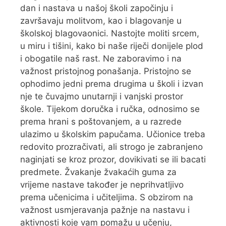
dan i nastava u našoj školi započinju i
završavaju molitvom, kao i blagovanje u
školskoj blagovaonici. Nastojte moliti srcem,
u miru i tišini, kako bi naše riječi donijele plod
i obogatile naš rast. Ne zaboravimo i na
važnost pristojnog ponašanja. Pristojno se
ophodimo jedni prema drugima u školi i izvan
nje te čuvajmo unutarnji i vanjski prostor
škole. Tijekom doručka i ručka, odnosimo se
prema hrani s poštovanjem, a u razrede
ulazimo u školskim papučama. Učionice treba
redovito prozračivati, ali strogo je zabranjeno
naginjati se kroz prozor, dovikivati se ili bacati
predmete. Žvakanje žvakaćih guma za
vrijeme nastave također je neprihvatljivo
prema učenicima i učiteljima. S obzirom na
važnost usmjeravanja pažnje na nastavu i
aktivnosti koje vam pomažu u učenju,