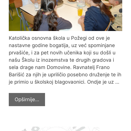
Katolička osnovna škola u Požegi od ove je
nastavne godine bogatija, uz već spominjane
prvašiće, i za pet novih učenika koji su došli u
našu Školu iz inozemstva te drugih gradova i
sela drage nam Domovine. Ravnatelj Frano
Barišić za njih je upriličio posebno druženje te ih
je primio u školskoj blagovaonici. Ondje je uz …
Ravnatelj
Opširnije…
primio
nove
učenike