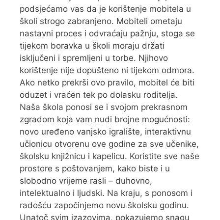
podsjećamo vas da je korištenje mobitela u
školi strogo zabranjeno. Mobiteli ometaju
nastavni proces i odvraćaju pažnju, stoga se
tijekom boravka u školi moraju držati
isključeni i spremljeni u torbe. Njihovo
korištenje nije dopušteno ni tijekom odmora.
Ako netko prekrši ovo pravilo, mobitel će biti
oduzet i vraćen tek po dolasku roditelja.
Naša škola ponosi se i svojom prekrasnom
zgradom koja vam nudi brojne mogućnosti:
novo uređeno vanjsko igralište, interaktivnu
učionicu otvorenu ove godine za sve učenike,
školsku knjižnicu i kapelicu. Koristite sve naše
prostore s poštovanjem, kako biste i u
slobodno vrijeme rasli – duhovno,
intelektualno i ljudski. Na kraju, s ponosom i
radošću započinjemo novu školsku godinu.
Unatoč svim izazovima, pokazujemo snagu