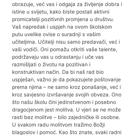
obrazuje, već vas i odgaja za življenje dobra i
istine u svijetu, kako biste postali aktivni
promicatelji pozitivnih promjena u društvu.
Vaš napredak i uspjeh na ovom školskom
putu uvelike ovise o suradnji s vašim
učiteljima. Učitelji nisu samo predavači, već i
vaši vodiči. Oni pomažu otkriti vaše talente,
podržavaju vas u odrastanju i uče vas
razmišljati o životu na pozitivan i
konstruktivan način. Da bi naš rad bio
uspješan, važno je da pokazujete poštovanje
prema njima – ne samo kroz ponašanje, već i
kroz savjesno izvršavanje svojih obveza. Ono
što našu školu čini jedinstvenom i posebno
dragocjenom jest molitva. U vjeri se ne može
rasti bez molitve – bilo zajedničke ili osobne.
U svakom radu molitvom tražimo Božji
blagoslov i pomoć. Kao što znate, svaki radni