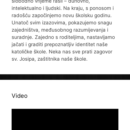
slobodno vrijeme rasli – duhovno,
intelektualno i ljudski. Na kraju, s ponosom i
radošću započinjemo novu školsku godinu.
Unatoč svim izazovima, pokazujemo snagu
zajedništva, međusobnog razumijevanja i
suradnje. Zajedno s roditeljima, nastavljamo
jačati i graditi prepoznatljiv identitet naše
katoličke škole. Neka nas sve prati zagovor
sv. Josipa, zaštitnika naše škole.
Video
Reproduktor
videozapisa