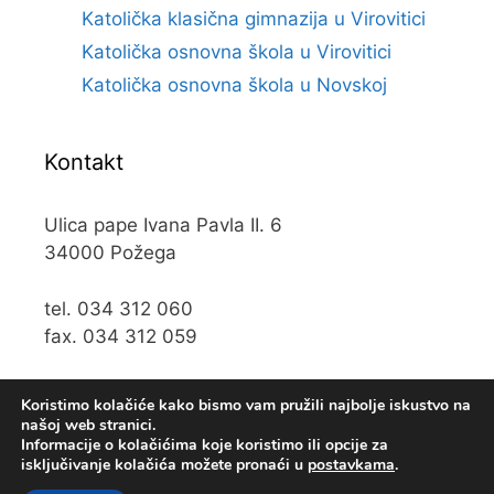
Katolička klasična gimnazija u Virovitici
Katolička osnovna škola u Virovitici
Katolička osnovna škola u Novskoj
Kontakt
Ulica pape Ivana Pavla II. 6
34000 Požega
tel. 034 312 060
fax. 034 312 059
e-mail:
kos@kospz.hr
Koristimo kolačiće kako bismo vam pružili najbolje iskustvo na
našoj web stranici.
Informacije o kolačićima koje koristimo ili opcije za
isključivanje kolačića možete pronaći u
postavkama
.
© 2019 Katolička osnova škola u Požegi • Web usluge