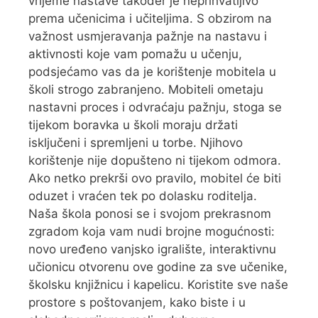
vrijeme nastave također je neprihvatljivo
prema učenicima i učiteljima. S obzirom na
važnost usmjeravanja pažnje na nastavu i
aktivnosti koje vam pomažu u učenju,
podsjećamo vas da je korištenje mobitela u
školi strogo zabranjeno. Mobiteli ometaju
nastavni proces i odvraćaju pažnju, stoga se
tijekom boravka u školi moraju držati
isključeni i spremljeni u torbe. Njihovo
korištenje nije dopušteno ni tijekom odmora.
Ako netko prekrši ovo pravilo, mobitel će biti
oduzet i vraćen tek po dolasku roditelja.
Naša škola ponosi se i svojom prekrasnom
zgradom koja vam nudi brojne mogućnosti:
novo uređeno vanjsko igralište, interaktivnu
učionicu otvorenu ove godine za sve učenike,
školsku knjižnicu i kapelicu. Koristite sve naše
prostore s poštovanjem, kako biste i u