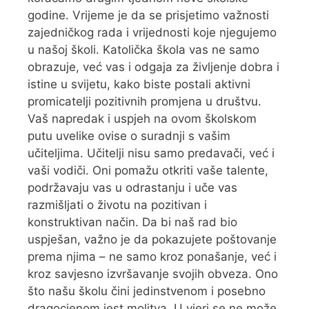
godine. Vrijeme je da se prisjetimo važnosti
zajedničkog rada i vrijednosti koje njegujemo
u našoj školi. Katolička škola vas ne samo
obrazuje, već vas i odgaja za življenje dobra i
istine u svijetu, kako biste postali aktivni
promicatelji pozitivnih promjena u društvu.
Vaš napredak i uspjeh na ovom školskom
putu uvelike ovise o suradnji s vašim
učiteljima. Učitelji nisu samo predavači, već i
vaši vodiči. Oni pomažu otkriti vaše talente,
podržavaju vas u odrastanju i uče vas
razmišljati o životu na pozitivan i
konstruktivan način. Da bi naš rad bio
uspješan, važno je da pokazujete poštovanje
prema njima – ne samo kroz ponašanje, već i
kroz savjesno izvršavanje svojih obveza. Ono
što našu školu čini jedinstvenom i posebno
dragocjenom jest molitva. U vjeri se ne može