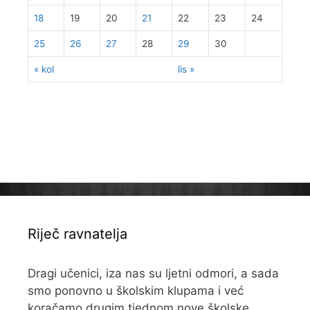
18
19
20
21
22
23
24
25
26
27
28
29
30
« kol
lis »
Riječ ravnatelja
Dragi učenici, iza nas su ljetni odmori, a sada
smo ponovno u školskim klupama i već
koračamo drugim tjednom nove školske