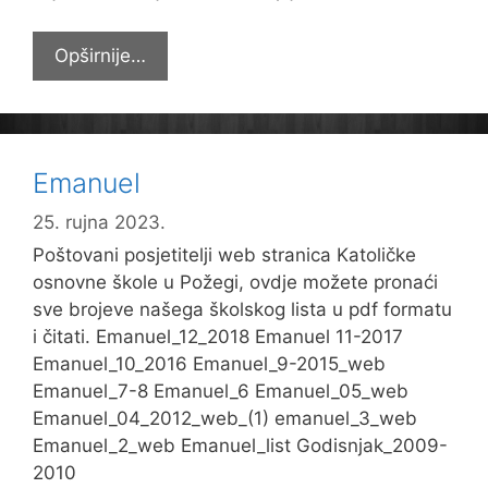
Djelatnici
Opširnije…
sudjelovali
na
Biskupijskome
danu
Emanuel
25. rujna 2023.
Poštovani posjetitelji web stranica Katoličke
osnovne škole u Požegi, ovdje možete pronaći
sve brojeve našega školskog lista u pdf formatu
i čitati. Emanuel_12_2018 Emanuel 11-2017
Emanuel_10_2016 Emanuel_9-2015_web
Emanuel_7-8 Emanuel_6 Emanuel_05_web
Emanuel_04_2012_web_(1) emanuel_3_web
Emanuel_2_web Emanuel_list Godisnjak_2009-
2010