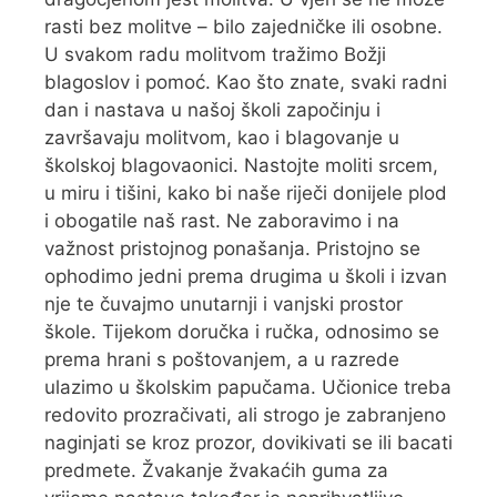
rasti bez molitve – bilo zajedničke ili osobne.
U svakom radu molitvom tražimo Božji
blagoslov i pomoć. Kao što znate, svaki radni
dan i nastava u našoj školi započinju i
završavaju molitvom, kao i blagovanje u
školskoj blagovaonici. Nastojte moliti srcem,
u miru i tišini, kako bi naše riječi donijele plod
i obogatile naš rast. Ne zaboravimo i na
važnost pristojnog ponašanja. Pristojno se
ophodimo jedni prema drugima u školi i izvan
nje te čuvajmo unutarnji i vanjski prostor
škole. Tijekom doručka i ručka, odnosimo se
prema hrani s poštovanjem, a u razrede
ulazimo u školskim papučama. Učionice treba
redovito prozračivati, ali strogo je zabranjeno
naginjati se kroz prozor, dovikivati se ili bacati
predmete. Žvakanje žvakaćih guma za