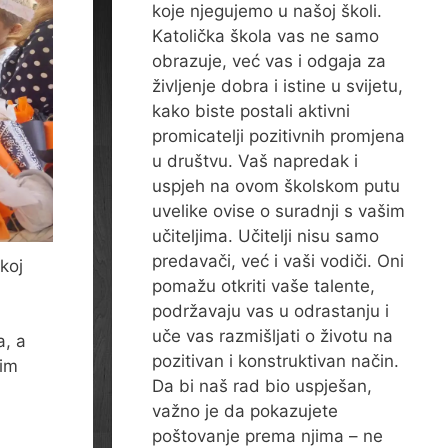
koje njegujemo u našoj školi.
Katolička škola vas ne samo
obrazuje, već vas i odgaja za
življenje dobra i istine u svijetu,
kako biste postali aktivni
promicatelji pozitivnih promjena
u društvu. Vaš napredak i
uspjeh na ovom školskom putu
uvelike ovise o suradnji s vašim
učiteljima. Učitelji nisu samo
predavači, već i vaši vodiči. Oni
koj
pomažu otkriti vaše talente,
podržavaju vas u odrastanju i
uče vas razmišljati o životu na
a, a
pozitivan i konstruktivan način.
nim
Da bi naš rad bio uspješan,
važno je da pokazujete
poštovanje prema njima – ne