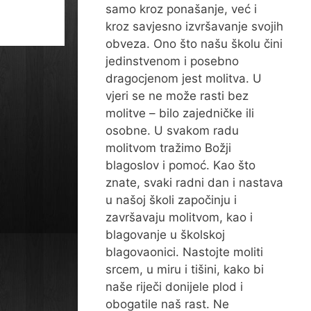
samo kroz ponašanje, već i
kroz savjesno izvršavanje svojih
obveza. Ono što našu školu čini
jedinstvenom i posebno
dragocjenom jest molitva. U
vjeri se ne može rasti bez
molitve – bilo zajedničke ili
osobne. U svakom radu
molitvom tražimo Božji
blagoslov i pomoć. Kao što
znate, svaki radni dan i nastava
u našoj školi započinju i
završavaju molitvom, kao i
blagovanje u školskoj
blagovaonici. Nastojte moliti
srcem, u miru i tišini, kako bi
naše riječi donijele plod i
obogatile naš rast. Ne