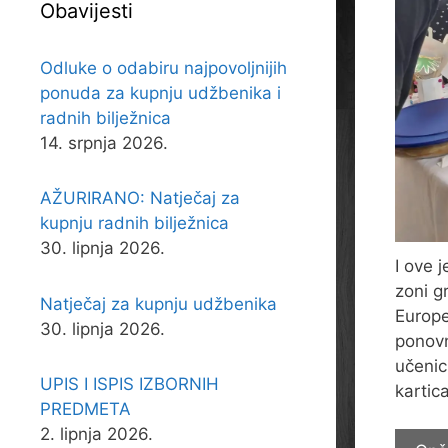
Obavijesti
Odluke o odabiru najpovoljnijih
ponuda za kupnju udžbenika i
radnih bilježnica
14. srpnja 2026.
AŽURIRANO: Natječaj za
kupnju radnih bilježnica
30. lipnja 2026.
I ove 
zoni g
Natječaj za kupnju udžbenika
Europe
30. lipnja 2026.
ponovn
učenic
UPIS I ISPIS IZBORNIH
kartic
PREDMETA
2. lipnja 2026.