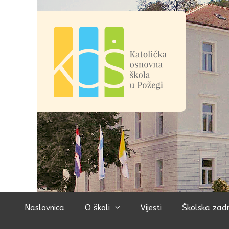
Preskoči
na
sadržaj
Naslovnica
O školi
Vijesti
Školska zad