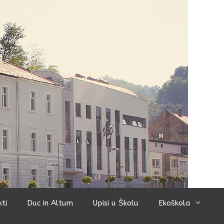
kti
Duc in Altum
Upisi u Školu
Ekoškola