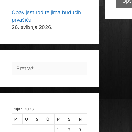
Opš
Obavijest roditeljima budućih
prvašića
26. svibnja 2026.
Pretraži:
rujan 2023
P
U
S
Č
P
S
N
1
2
3