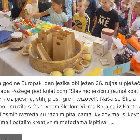
je godine Europski dan jezika obilježen 26. rujna u pješač
rada Požege pod krilaticom “Slavimo jezičnu raznolikost
 kroz pjesmu, stih, ples, igre i kvizove!”. Naša se Škola
o udružila s Osnovnom školom Vilima Korajca iz Kaptol
i osmih razreda su raznim pitalicama, kvizovima, slikov
ama i ostalim kreativnim metodama ispitivali …