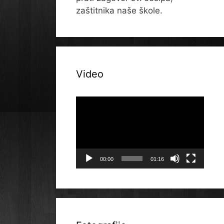
zaštitnika naše škole.
Video
Reproduktor
videozapisa
00:00
01:16