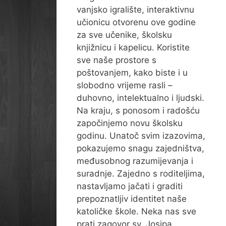
vanjsko igralište, interaktivnu
učionicu otvorenu ove godine
za sve učenike, školsku
knjižnicu i kapelicu. Koristite
sve naše prostore s
poštovanjem, kako biste i u
slobodno vrijeme rasli –
duhovno, intelektualno i ljudski.
Na kraju, s ponosom i radošću
započinjemo novu školsku
godinu. Unatoč svim izazovima,
pokazujemo snagu zajedništva,
međusobnog razumijevanja i
suradnje. Zajedno s roditeljima,
nastavljamo jačati i graditi
prepoznatljiv identitet naše
katoličke škole. Neka nas sve
prati zagovor sv. Josipa,