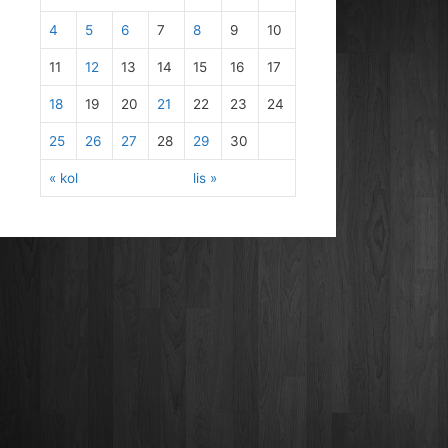
4
5
6
7
8
9
10
11
12
13
14
15
16
17
18
19
20
21
22
23
24
25
26
27
28
29
30
« kol
lis »