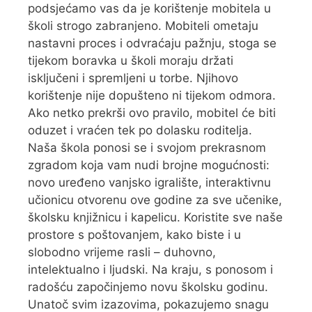
podsjećamo vas da je korištenje mobitela u
školi strogo zabranjeno. Mobiteli ometaju
nastavni proces i odvraćaju pažnju, stoga se
tijekom boravka u školi moraju držati
isključeni i spremljeni u torbe. Njihovo
korištenje nije dopušteno ni tijekom odmora.
Ako netko prekrši ovo pravilo, mobitel će biti
oduzet i vraćen tek po dolasku roditelja.
Naša škola ponosi se i svojom prekrasnom
zgradom koja vam nudi brojne mogućnosti:
novo uređeno vanjsko igralište, interaktivnu
učionicu otvorenu ove godine za sve učenike,
školsku knjižnicu i kapelicu. Koristite sve naše
prostore s poštovanjem, kako biste i u
slobodno vrijeme rasli – duhovno,
intelektualno i ljudski. Na kraju, s ponosom i
radošću započinjemo novu školsku godinu.
Unatoč svim izazovima, pokazujemo snagu