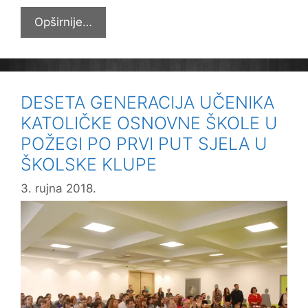
Gradonačelnik
Opširnije…
Darko
Puljašić
obišao
i
DESETA GENERACIJA UČENIKA
naše
KATOLIČKE OSNOVNE ŠKOLE U
prvašiće
POŽEGI PO PRVI PUT SJELA U
ŠKOLSKE KLUPE
3. rujna 2018.