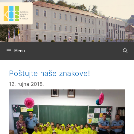
Preskoči
na
sadržaj
Menu
Poštujte naše znakove!
12. rujna 2018.