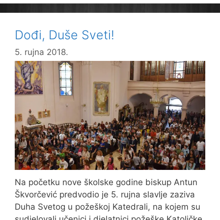
znakove!
Dođi, Duše Sveti!
5. rujna 2018.
Na početku nove školske godine biskup Antun
Škvorčević predvodio je 5. rujna slavlje zaziva
Duha Svetog u požeškoj Katedrali, na kojem su
sudjelovali učenici i djelatnici požeške Katoličke