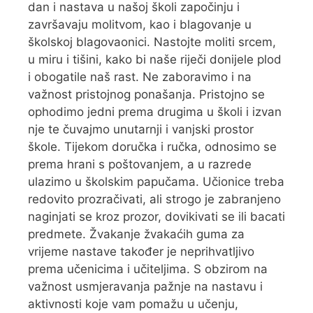
dan i nastava u našoj školi započinju i
završavaju molitvom, kao i blagovanje u
školskoj blagovaonici. Nastojte moliti srcem,
u miru i tišini, kako bi naše riječi donijele plod
i obogatile naš rast. Ne zaboravimo i na
važnost pristojnog ponašanja. Pristojno se
ophodimo jedni prema drugima u školi i izvan
nje te čuvajmo unutarnji i vanjski prostor
škole. Tijekom doručka i ručka, odnosimo se
prema hrani s poštovanjem, a u razrede
ulazimo u školskim papučama. Učionice treba
redovito prozračivati, ali strogo je zabranjeno
naginjati se kroz prozor, dovikivati se ili bacati
predmete. Žvakanje žvakaćih guma za
vrijeme nastave također je neprihvatljivo
prema učenicima i učiteljima. S obzirom na
važnost usmjeravanja pažnje na nastavu i
aktivnosti koje vam pomažu u učenju,