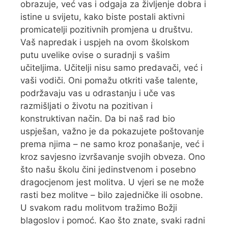
obrazuje, već vas i odgaja za življenje dobra i
istine u svijetu, kako biste postali aktivni
promicatelji pozitivnih promjena u društvu.
Vaš napredak i uspjeh na ovom školskom
putu uvelike ovise o suradnji s vašim
učiteljima. Učitelji nisu samo predavači, već i
vaši vodiči. Oni pomažu otkriti vaše talente,
podržavaju vas u odrastanju i uče vas
razmišljati o životu na pozitivan i
konstruktivan način. Da bi naš rad bio
uspješan, važno je da pokazujete poštovanje
prema njima – ne samo kroz ponašanje, već i
kroz savjesno izvršavanje svojih obveza. Ono
što našu školu čini jedinstvenom i posebno
dragocjenom jest molitva. U vjeri se ne može
rasti bez molitve – bilo zajedničke ili osobne.
U svakom radu molitvom tražimo Božji
blagoslov i pomoć. Kao što znate, svaki radni