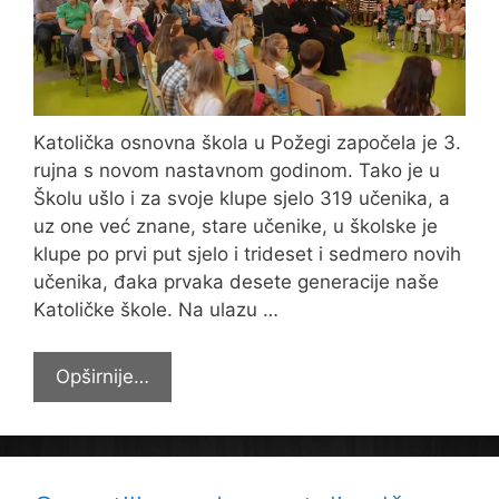
Katolička osnovna škola u Požegi započela je 3.
rujna s novom nastavnom godinom. Tako je u
Školu ušlo i za svoje klupe sjelo 319 učenika, a
uz one već znane, stare učenike, u školske je
klupe po prvi put sjelo i trideset i sedmero novih
učenika, đaka prvaka desete generacije naše
Katoličke škole. Na ulazu …
DESETA
Opširnije…
GENERACIJA
UČENIKA
KATOLIČKE
OSNOVNE