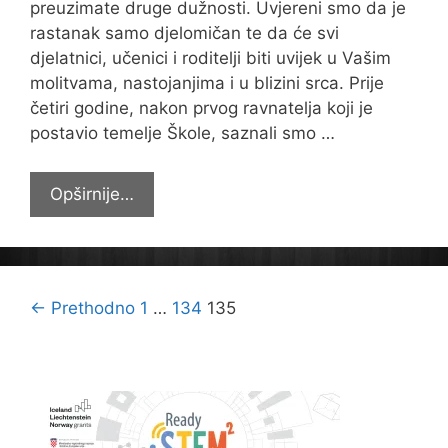
preuzimate druge dužnosti. Uvjereni smo da je
rastanak samo djelomičan te da će svi
djelatnici, učenici i roditelji biti uvijek u Vašim
molitvama, nastojanjima i u blizini srca. Prije
četiri godine, nakon prvog ravnatelja koji je
postavio temelje Škole, saznali smo …
Oprostili
Opširnije…
se
od
ravnatelja
vlč.
Navigacija
← Prethodno
1
…
134
135
Želimira
objava
Žuljevića