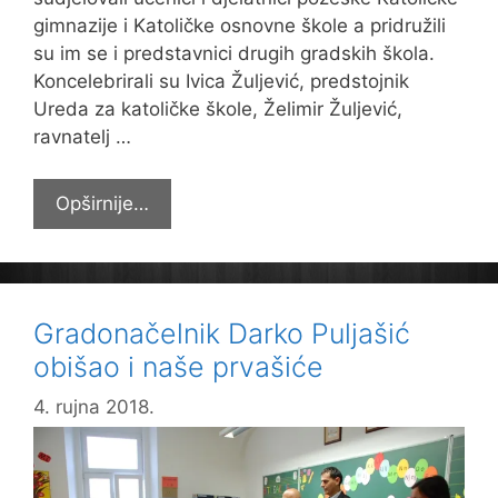
gimnazije i Katoličke osnovne škole a pridružili
su im se i predstavnici drugih gradskih škola.
Koncelebrirali su Ivica Žuljević, predstojnik
Ureda za katoličke škole, Želimir Žuljević,
ravnatelj …
Dođi,
Opširnije…
Duše
Sveti!
Gradonačelnik Darko Puljašić
obišao i naše prvašiće
4. rujna 2018.