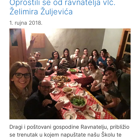
Oprostili se od ravnatelja vlč.
ŠKOLE
Želimira Žuljevića
U
POŽEGI
1. rujna 2018.
PO
PRVI
PUT
SJELA
U
ŠKOLSKE
KLUPE
Dragi i poštovani gospodine Ravnatelju, približio
se trenutak u kojem napuštate našu Školu te