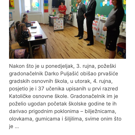
Nakon što je u ponedjeljak, 3. rujna, požeški
gradonačelnik Darko Puljašić obišao prvašiće
gradskih osnovnih škola, u utorak, 4. rujna,
posjetio je i 37 učenika upisanih u prvi razred
Katoličke osnovne škole. Gradonačelnik im je
poželio ugodan početak školske godine te ih
darivao prigodnim poklonima – bilježnicama,
olovkama, gumicama i šiljilima, svime onim što
je …