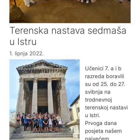
Terenska nastava sedmaša
u Istru
1. lipnja 2022.
Učenici 7. a i b
razreda boravili
su od 25. do 27.
svibnja na
trodnevnoj
terenskoj nastavi
u Istri.
Prvoga dana
posjeta našem
najvećem