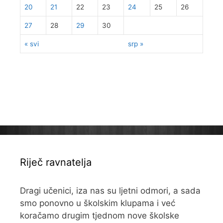
20
21
22
23
24
25
26
27
28
29
30
« svi
srp »
Riječ ravnatelja
Dragi učenici, iza nas su ljetni odmori, a sada
smo ponovno u školskim klupama i već
koračamo drugim tjednom nove školske