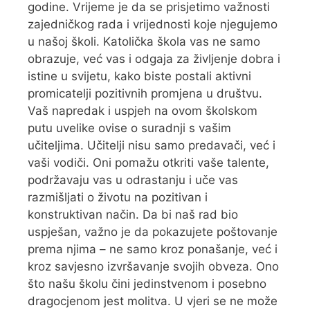
godine. Vrijeme je da se prisjetimo važnosti
zajedničkog rada i vrijednosti koje njegujemo
u našoj školi. Katolička škola vas ne samo
obrazuje, već vas i odgaja za življenje dobra i
istine u svijetu, kako biste postali aktivni
promicatelji pozitivnih promjena u društvu.
Vaš napredak i uspjeh na ovom školskom
putu uvelike ovise o suradnji s vašim
učiteljima. Učitelji nisu samo predavači, već i
vaši vodiči. Oni pomažu otkriti vaše talente,
podržavaju vas u odrastanju i uče vas
razmišljati o životu na pozitivan i
konstruktivan način. Da bi naš rad bio
uspješan, važno je da pokazujete poštovanje
prema njima – ne samo kroz ponašanje, već i
kroz savjesno izvršavanje svojih obveza. Ono
što našu školu čini jedinstvenom i posebno
dragocjenom jest molitva. U vjeri se ne može