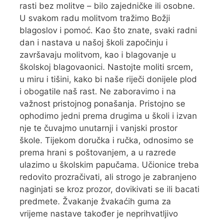
rasti bez molitve – bilo zajedničke ili osobne.
U svakom radu molitvom tražimo Božji
blagoslov i pomoć. Kao što znate, svaki radni
dan i nastava u našoj školi započinju i
završavaju molitvom, kao i blagovanje u
školskoj blagovaonici. Nastojte moliti srcem,
u miru i tišini, kako bi naše riječi donijele plod
i obogatile naš rast. Ne zaboravimo i na
važnost pristojnog ponašanja. Pristojno se
ophodimo jedni prema drugima u školi i izvan
nje te čuvajmo unutarnji i vanjski prostor
škole. Tijekom doručka i ručka, odnosimo se
prema hrani s poštovanjem, a u razrede
ulazimo u školskim papučama. Učionice treba
redovito prozračivati, ali strogo je zabranjeno
naginjati se kroz prozor, dovikivati se ili bacati
predmete. Žvakanje žvakaćih guma za
vrijeme nastave također je neprihvatljivo