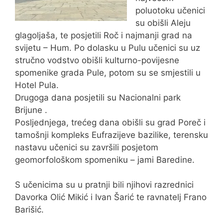
poluotoku učenici
su obišli Aleju
glagoljaša, te posjetili Roč i najmanji grad na
svijetu – Hum. Po dolasku u Pulu učenici su uz
stručno vodstvo obišli kulturno-povijesne
spomenike grada Pule, potom su se smjestili u
Hotel Pula.
Drugoga dana posjetili su Nacionalni park
Brijune .
Posljednjega, trećeg dana obišli su grad Poreč i
tamošnji kompleks Eufrazijeve bazilike, terensku
nastavu učenici su završili posjetom
geomorfološkom spomeniku – jami Baredine.
S učenicima su u pratnji bili njihovi razrednici
Davorka Olić Mikić i Ivan Šarić te ravnatelj Frano
Barišić.