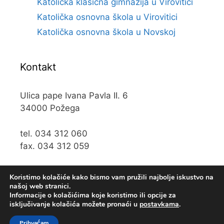
Katolička klasična gimnazija u Virovitici
Katolička osnovna škola u Virovitici
Katolička osnovna škola u Novskoj
Kontakt
Ulica pape Ivana Pavla II. 6
34000 Požega
tel. 034 312 060
fax. 034 312 059
e-mail:
kos@kospz.hr
Koristimo kolačiće kako bismo vam pružili najbolje iskustvo na
našoj web stranici.
Informacije o kolačićima koje koristimo ili opcije za
isključivanje kolačića možete pronaći u
postavkama
.
© 2019 Katolička osnova škola u Požegi • Web usluge
Prihvaćam
KUHADA