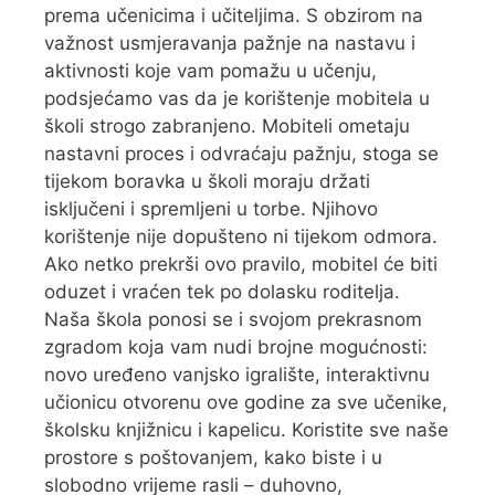
prema učenicima i učiteljima. S obzirom na
važnost usmjeravanja pažnje na nastavu i
aktivnosti koje vam pomažu u učenju,
podsjećamo vas da je korištenje mobitela u
školi strogo zabranjeno. Mobiteli ometaju
nastavni proces i odvraćaju pažnju, stoga se
tijekom boravka u školi moraju držati
isključeni i spremljeni u torbe. Njihovo
korištenje nije dopušteno ni tijekom odmora.
Ako netko prekrši ovo pravilo, mobitel će biti
oduzet i vraćen tek po dolasku roditelja.
Naša škola ponosi se i svojom prekrasnom
zgradom koja vam nudi brojne mogućnosti:
novo uređeno vanjsko igralište, interaktivnu
učionicu otvorenu ove godine za sve učenike,
školsku knjižnicu i kapelicu. Koristite sve naše
prostore s poštovanjem, kako biste i u
slobodno vrijeme rasli – duhovno,