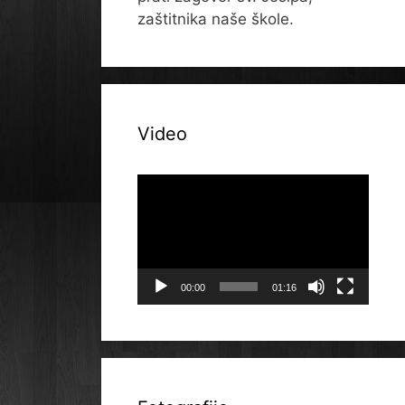
zaštitnika naše škole.
Video
Reproduktor
videozapisa
00:00
01:16