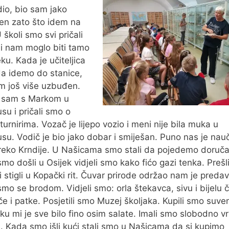
io, bio sam jako
n zato što idem na
U školi smo svi pričali
i nam moglo biti tamo
eku. Kada je učiteljica
da idemo do stanice,
m još više uzbuđen.
o sam s Markom u
su i pričali smo o
turnirima. Vozač je lijepo vozio i meni nije bila muka u
su. Vodič je bio jako dobar i smiješan. Puno nas je nauči
eko Krndije. U Našicama smo stali da pojedemo doruča
mo došli u Osijek vidjeli smo kako fićo gazi tenka. Preš
i stigli u Kopački rit. Čuvar prirode održao nam je predav
 smo se brodom. Vidjeli smo: orla štekavca, sivu i bijelu č
če i patke. Posjetili smo Muzej školjaka. Kupili smo suven
ku mi je sve bilo fino osim salate. Imali smo slobodno v
u. Kada smo išli kući stali smo u Našicama da si kupimo