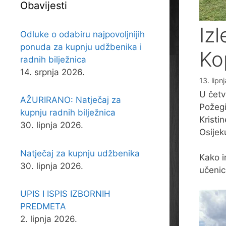
Obavijesti
Izl
Odluke o odabiru najpovoljnijih
ponuda za kupnju udžbenika i
Kop
radnih bilježnica
14. srpnja 2026.
13. lipn
U četv
AŽURIRANO: Natječaj za
Požegi,
kupnju radnih bilježnica
Kristi
30. lipnja 2026.
Osijek
Natječaj za kupnju udžbenika
Kako i
30. lipnja 2026.
učenic
UPIS I ISPIS IZBORNIH
PREDMETA
2. lipnja 2026.