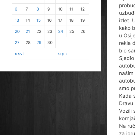
probud
6
7
8
9
10
11
12
uzbuđe
izlet. 
13
14
15
16
17
18
19
kako b
20
21
22
23
24
25
26
u Osij
27
28
29
30
rekla 
bio sa
« svi
srp »
Sjedi
autobu
našim 
autobu
smo pr
Kada s
Dravu 
Vozili
kornja
Na ruč
za igr