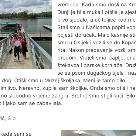
vremena. Kada smo došli na Krn
Dunji je bila muka i otišla je sjes
prvo sjedalo, a učiteljica kod m
Stali smo u Našicama popiti vod
pojesti doručak. Malo kasnije sti
smo u Osijek i vozili se do Kopa
rita. Nakon predavanja vozili sm
brodom. Vidjeli smo: čaplje, orla
štekavca i barske kornjače. Druž
se sa psom dugačkog tijela i naz
 dog. Otišli smo u Muzej školjaka. Meni je tamo bilo
imljivo. Naravno, kupila sam školjke. Onda smo otišli na
smo slobodno vrijeme za igru. Sretno smo stigli kući. Bilo
o i jako sam se zabavljala.
ić, 3.b
 kada sam se