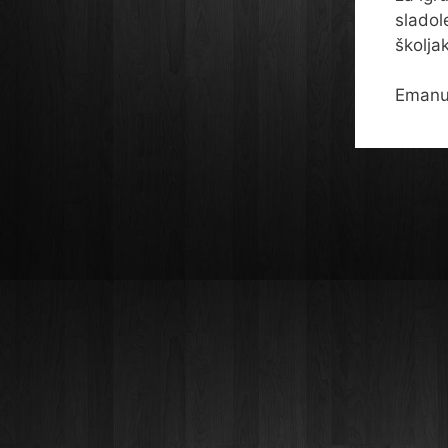
sladole
školja
Emanue