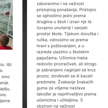
zaboravimo i na važnost
pristojnog ponašanja. Pristojno
se ophodimo jedni prema
drugima u školi i izvan nje te
čuvajmo unutarnji i vanjski
prostor škole. Tijekom doručka i
ručka, odnosimo se prema
hrani s poštovanjem, a u
razrede ulazimo u školskim
papučama. Učionice treba
redovito prozračivati, ali strogo
o. Išli
je zabranjeno naginjati se kroz
k.
prozor, dovikivati se ili bacati
li smo
predmete. Žvakanje žvakaćih
anje.
guma za vrijeme nastave
aplju,
također je neprihvatljivo prema
ire.
učenicima i učiteljima. S
rijeme
obzirom na važnost