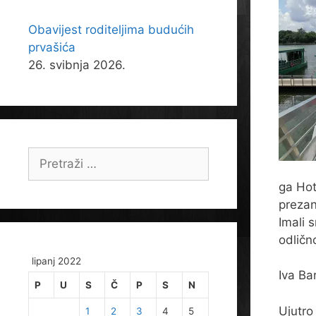
Obavijest roditeljima budućih
prvašića
26. svibnja 2026.
Pretraži:
ga Hot
prezan
Imali 
odličn
lipanj 2022
Iva Bar
P
U
S
Č
P
S
N
Ujutro
1
2
3
4
5