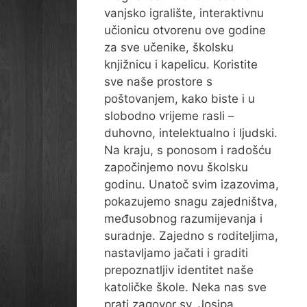
vanjsko igralište, interaktivnu
učionicu otvorenu ove godine
za sve učenike, školsku
knjižnicu i kapelicu. Koristite
sve naše prostore s
poštovanjem, kako biste i u
slobodno vrijeme rasli –
duhovno, intelektualno i ljudski.
Na kraju, s ponosom i radošću
započinjemo novu školsku
godinu. Unatoč svim izazovima,
pokazujemo snagu zajedništva,
međusobnog razumijevanja i
suradnje. Zajedno s roditeljima,
nastavljamo jačati i graditi
prepoznatljiv identitet naše
katoličke škole. Neka nas sve
prati zagovor sv. Josipa,