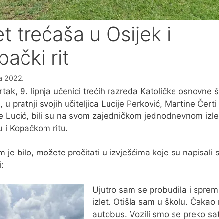
et trećaša u Osijek i
ački rit
ja 2022.
rtak, 9. lipnja učenici trećih razreda Katoličke osnovne 
 u pratnji svojih učiteljica Lucije Perković, Martine Čerti 
ne Lucić, bili su na svom zajedničkom jednodnevnom izle
u i Kopačkom ritu.
m je bilo, možete pročitati u izvješćima koje su napisali 
i:
Ujutro sam se probudila i spremi
izlet. Otišla sam u školu. Čekao 
autobus. Vozili smo se preko sa