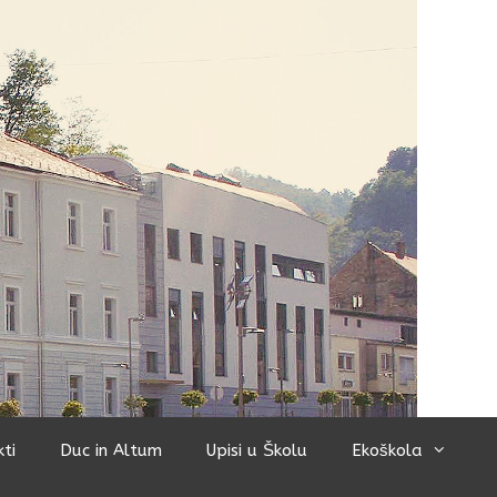
kti
Duc in Altum
Upisi u Školu
Ekoškola