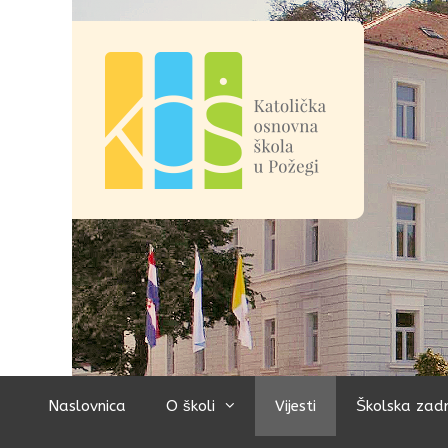
Preskoči
na
sadržaj
Naslovnica
O školi
Vijesti
Školska zad