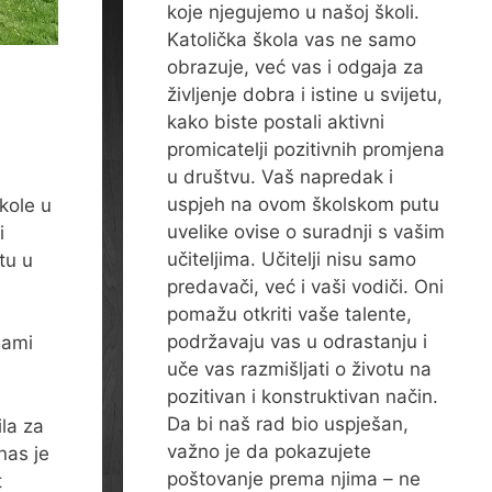
koje njegujemo u našoj školi.
Katolička škola vas ne samo
obrazuje, već vas i odgaja za
življenje dobra i istine u svijetu,
kako biste postali aktivni
promicatelji pozitivnih promjena
u društvu. Vaš napredak i
uspjeh na ovom školskom putu
škole u
uvelike ovise o suradnji s vašim
i
učiteljima. Učitelji nisu samo
tu u
predavači, već i vaši vodiči. Oni
pomažu otkriti vaše talente,
podržavaju vas u odrastanju i
sami
uče vas razmišljati o životu na
pozitivan i konstruktivan način.
Da bi naš rad bio uspješan,
la za
važno je da pokazujete
nas je
poštovanje prema njima – ne
t