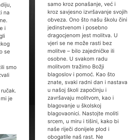
samo kroz ponašanje, već i
diju,
kroz savjesno izvršavanje svojih
ti na
obveza. Ono što našu školu čini
ene.
jedinstvenom i posebno
e i
dragocjenom jest molitva. U
gli
vjeri se ne može rasti bez
čkog
molitve – bilo zajedničke ili
o se
osobne. U svakom radu
molitvom tražimo Božji
ili smo
blagoslov i pomoć. Kao što
vali
znate, svaki radni dan i nastava
u našoj školi započinju i
 ručak.
završavaju molitvom, kao i
 mi je
blagovanje u školskoj
blagovaonici. Nastojte moliti
srcem, u miru i tišini, kako bi
naše riječi donijele plod i
obogatile naš rast. Ne