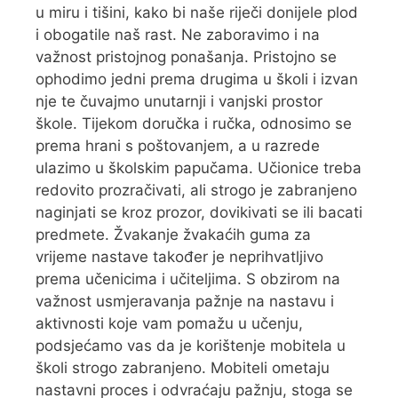
u miru i tišini, kako bi naše riječi donijele plod
i obogatile naš rast. Ne zaboravimo i na
važnost pristojnog ponašanja. Pristojno se
ophodimo jedni prema drugima u školi i izvan
nje te čuvajmo unutarnji i vanjski prostor
škole. Tijekom doručka i ručka, odnosimo se
prema hrani s poštovanjem, a u razrede
ulazimo u školskim papučama. Učionice treba
redovito prozračivati, ali strogo je zabranjeno
naginjati se kroz prozor, dovikivati se ili bacati
predmete. Žvakanje žvakaćih guma za
vrijeme nastave također je neprihvatljivo
prema učenicima i učiteljima. S obzirom na
važnost usmjeravanja pažnje na nastavu i
aktivnosti koje vam pomažu u učenju,
podsjećamo vas da je korištenje mobitela u
školi strogo zabranjeno. Mobiteli ometaju
nastavni proces i odvraćaju pažnju, stoga se