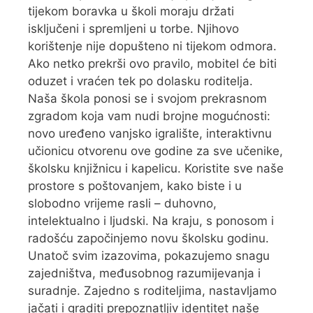
tijekom boravka u školi moraju držati
isključeni i spremljeni u torbe. Njihovo
korištenje nije dopušteno ni tijekom odmora.
Ako netko prekrši ovo pravilo, mobitel će biti
oduzet i vraćen tek po dolasku roditelja.
Naša škola ponosi se i svojom prekrasnom
zgradom koja vam nudi brojne mogućnosti:
novo uređeno vanjsko igralište, interaktivnu
učionicu otvorenu ove godine za sve učenike,
školsku knjižnicu i kapelicu. Koristite sve naše
prostore s poštovanjem, kako biste i u
slobodno vrijeme rasli – duhovno,
intelektualno i ljudski. Na kraju, s ponosom i
radošću započinjemo novu školsku godinu.
Unatoč svim izazovima, pokazujemo snagu
zajedništva, međusobnog razumijevanja i
suradnje. Zajedno s roditeljima, nastavljamo
jačati i graditi prepoznatljiv identitet naše