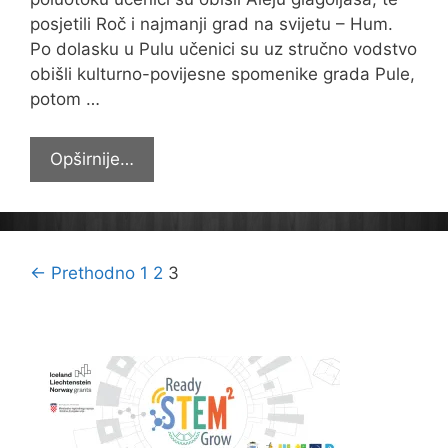
posjetili Roč i najmanji grad na svijetu – Hum.
Po dolasku u Pulu učenici su uz stručno vodstvo
obišli kulturno-povijesne spomenike grada Pule,
potom …
Terenska
Opširnije…
nastava
sedmaša
u
Istru
Navigacija
← Prethodno
1
2
3
objava