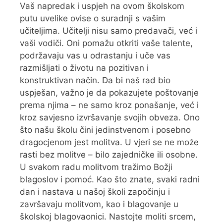
Vaš napredak i uspjeh na ovom školskom
putu uvelike ovise o suradnji s vašim
učiteljima. Učitelji nisu samo predavači, već i
vaši vodiči. Oni pomažu otkriti vaše talente,
podržavaju vas u odrastanju i uče vas
razmišljati o životu na pozitivan i
konstruktivan način. Da bi naš rad bio
uspješan, važno je da pokazujete poštovanje
prema njima – ne samo kroz ponašanje, već i
kroz savjesno izvršavanje svojih obveza. Ono
što našu školu čini jedinstvenom i posebno
dragocjenom jest molitva. U vjeri se ne može
rasti bez molitve – bilo zajedničke ili osobne.
U svakom radu molitvom tražimo Božji
blagoslov i pomoć. Kao što znate, svaki radni
dan i nastava u našoj školi započinju i
završavaju molitvom, kao i blagovanje u
školskoj blagovaonici. Nastojte moliti srcem,