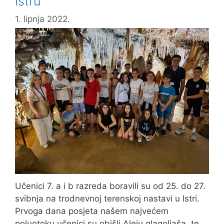
Istru
1. lipnja 2022.
Učenici 7. a i b razreda boravili su od 25. do 27.
svibnja na trodnevnoj terenskoj nastavi u Istri.
Prvoga dana posjeta našem najvećem
poluotoku učenici su obišli Aleju glagoljaša, te