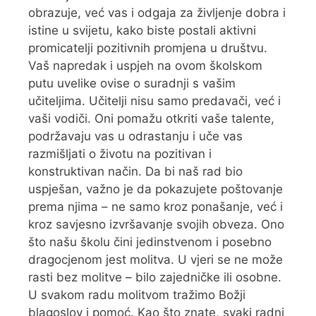
obrazuje, već vas i odgaja za življenje dobra i
istine u svijetu, kako biste postali aktivni
promicatelji pozitivnih promjena u društvu.
Vaš napredak i uspjeh na ovom školskom
putu uvelike ovise o suradnji s vašim
učiteljima. Učitelji nisu samo predavači, već i
vaši vodiči. Oni pomažu otkriti vaše talente,
podržavaju vas u odrastanju i uče vas
razmišljati o životu na pozitivan i
konstruktivan način. Da bi naš rad bio
uspješan, važno je da pokazujete poštovanje
prema njima – ne samo kroz ponašanje, već i
kroz savjesno izvršavanje svojih obveza. Ono
što našu školu čini jedinstvenom i posebno
dragocjenom jest molitva. U vjeri se ne može
rasti bez molitve – bilo zajedničke ili osobne.
U svakom radu molitvom tražimo Božji
blagoslov i pomoć. Kao što znate, svaki radni