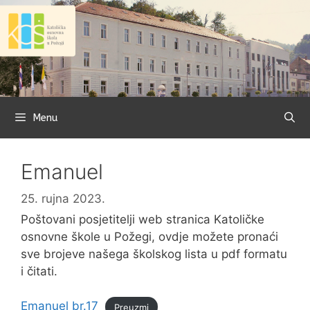
Preskoči
na
sadržaj
Menu
Emanuel
25. rujna 2023.
Poštovani posjetitelji web stranica Katoličke
osnovne škole u Požegi, ovdje možete pronaći
sve brojeve našega školskog lista u pdf formatu
i čitati.
Emanuel br.17
Preuzmi