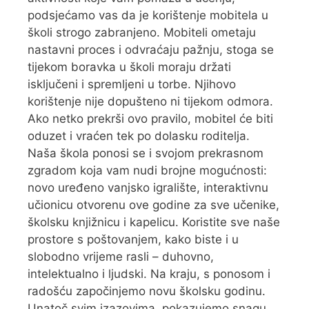
podsjećamo vas da je korištenje mobitela u
školi strogo zabranjeno. Mobiteli ometaju
nastavni proces i odvraćaju pažnju, stoga se
tijekom boravka u školi moraju držati
isključeni i spremljeni u torbe. Njihovo
korištenje nije dopušteno ni tijekom odmora.
Ako netko prekrši ovo pravilo, mobitel će biti
oduzet i vraćen tek po dolasku roditelja.
Naša škola ponosi se i svojom prekrasnom
zgradom koja vam nudi brojne mogućnosti:
novo uređeno vanjsko igralište, interaktivnu
učionicu otvorenu ove godine za sve učenike,
školsku knjižnicu i kapelicu. Koristite sve naše
prostore s poštovanjem, kako biste i u
slobodno vrijeme rasli – duhovno,
intelektualno i ljudski. Na kraju, s ponosom i
radošću započinjemo novu školsku godinu.
Unatoč svim izazovima, pokazujemo snagu