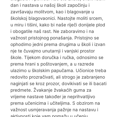
dan i nastava u našoj školi započinju i
završavaju molitvom, kao i blagovanje u
školskoj blagovaonici. Nastojte moliti srcem,
u miru i tišini, kako bi naše riječi donijele plod
i obogatile naš rast. Ne zaboravimo i na
važnost pristojnog ponašanja. Pristojno se
ophodimo jedni prema drugima u školi i izvan
nje te čuvajmo unutarnji i vanjski prostor
škole. Tijekom doručka i ručka, odnosimo se
prema hrani s poštovanjem, a u razrede
ulazimo u školskim papučama. Učionice treba
redovito prozračivati, ali strogo je zabranjeno
naginjati se kroz prozor, dovikivati se ili bacati
predmete. Žvakanje žvakaćih guma za
vrijeme nastave također je neprihvatljivo
prema učenicima i učiteljima. S obzirom na
važnost usmjeravanja pažnje na nastavu i
aktivnosti koje vam pomažu u učenju,